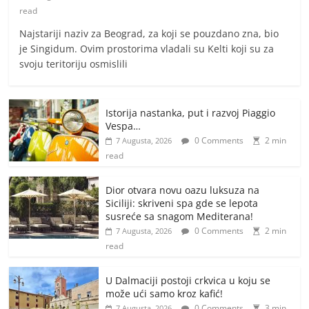
read
Najstariji naziv za Beograd, za koji se pouzdano zna, bio
je Singidum. Ovim prostorima vladali su Kelti koji su za
svoju teritoriju osmislili
Istorija nastanka, put i razvoj Piaggio
Vespa…
0 Comments
2 min
7 Augusta, 2026
read
Dior otvara novu oazu luksuza na
Siciliji: skriveni spa gde se lepota
susreće sa snagom Mediterana!
0 Comments
2 min
7 Augusta, 2026
read
U Dalmaciji postoji crkvica u koju se
može ući samo kroz kafić!
0 Comments
3 min
7 Augusta, 2026