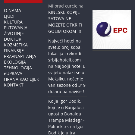
Milorad curcic
na
O NAMA
KINESKE KOPIJE
LJUDI
SATOVA NE
KULTURA
MOŽETE OTKRITI
PUTOVANJA
GOLIM OKOM !!!
ŽIVOTINJE
DOKTOR
Najveći hotel na
KOZMETIKA
svetu: broj soba,
FINANSIJE
lokacija i rekordi -
PRAVNAPITANJA
srbijahoteli.com
EKOLOGIJA
na
Najbolji hotel u
TEHNOLOGIJA
svijetu nalazi se u
eUPRAVA
Meksiku, noćenje
HRANA KAO LIJEK
KONTAKT
van sezone od 319
dolara pa naviše !
Ko je Igor Dodik,
koji je u Banjaluci
ugostio Donalda
Trampa Mlađeg? -
Politički.rs
na
Igor
Dodik je ultra