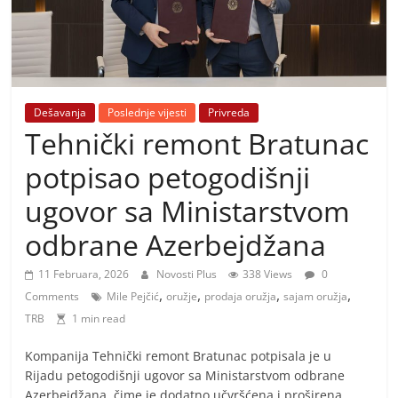
i
t
i
v
n
Dešavanja
Poslednje vijesti
Privreda
i
Tehnički remont Bratunac
h
potpisao petogodišnji
v
ugovor sa Ministarstvom
i
j
odbrane Azerbejdžana
e
11 Februara, 2026
Novosti Plus
338 Views
0
s
,
,
,
,
Comments
Mile Pejčić
oružje
prodaja oružja
sajam oružja
t
TRB
1 min read
i
Kompanija Tehnički remont Bratunac potpisala je u
Rijadu petogodišnji ugovor sa Ministarstvom odbrane
Azerbejdžana, čime je dodatno učvršćena i proširena