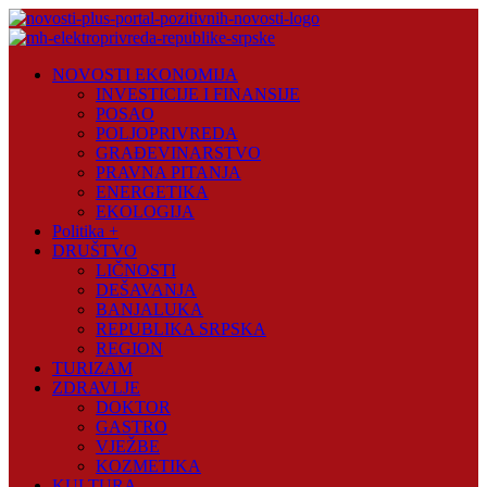
Skip
to
content
Novosti
NOVOSTI EKONOMIJA
Plus
INVESTICIJE I FINANSIJE
POSAO
Portal
POLJOPRIVREDA
pozitivnih
GRAĐEVINARSTVO
vijesti
PRAVNA PITANJA
ENERGETIKA
EKOLOGIJA
Politika +
DRUŠTVO
LIČNOSTI
DEŠAVANJA
BANJALUKA
REPUBLIKA SRPSKA
REGION
TURIZAM
ZDRAVLJE
DOKTOR
GASTRO
VJEŽBE
KOZMETIKA
KULTURA