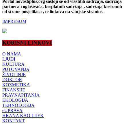
Portal novostiplus.org sastoji se od vlastitih sadržaja, sadržaja
partnera i oglašivača, besplatnih sadržaja , sadržaja kreiranih
od strane posjetilaca , te linkova na vanjske stranice.
IMPRESUM
KORISNI LINKOVI
O NAMA
LJUDI
KULTURA
PUTOVANJA
ŽIVOTINJE
DOKTOR
KOZMETIKA
FINANSIJE
PRAVNAPITANJA
EKOLOGIJA
TEHNOLOGIJA
eUPRAVA
HRANA KAO LIJEK
KONTAKT