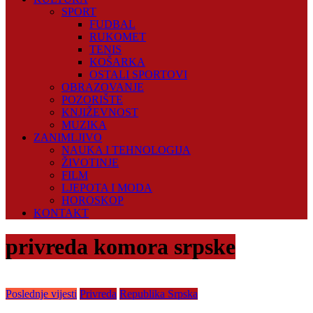
SPORT
FUDBAL
RUKOMET
TENIS
KOŠARKA
OSTALI SPORTOVI
OBRAZOVANJE
POZORIŠTE
KNJIŽEVNOST
MUZIKA
ZANIMLJIVO
NAUKA I TEHNOLOGIJA
ŽIVOTINJE
FILM
LJEPOTA I MODA
HOROSKOP
KONTAKT
privreda komora srpske
Poslednje vijesti
Privreda
Republika Srpska