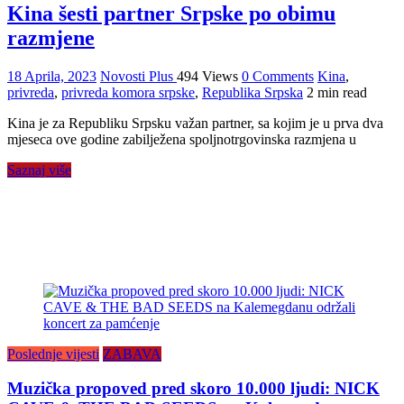
Kina šesti partner Srpske po obimu
razmjene
18 Aprila, 2023
Novosti Plus
494 Views
0 Comments
Kina
,
privreda
,
privreda komora srpske
,
Republika Srpska
2 min read
Kina je za Republiku Srpsku važan partner, sa kojim je u prva dva
mjeseca ove godine zabilježena spoljnotrgovinska razmjena u
Saznaj više
Poslednje vijesti
ZABAVA
Muzička propoved pred skoro 10.000 ljudi: NICK