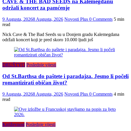
CAVE & THE BAD SEEDS na Kalemegdanu
održali koncert za pamćenje
9 Augusta, 2026
8 Augusta, 2026
Novosti Plus
0 Comments
5 min
read
Nick Cave & The Bad Seeds su u Donjem gradu Kalemegdana
održali koncert koji je pred skoro 10.000 ljudi još
DRUŠTVO
Poslednje vijesti
Od St.Barthsa do paštete i paradajza. Jesmo li počeli
romantizirati običan život?
9 Augusta, 2026
8 Augusta, 2026
Novosti Plus
0 Comments
4 min
read
Književnost
Poslednje vijesti