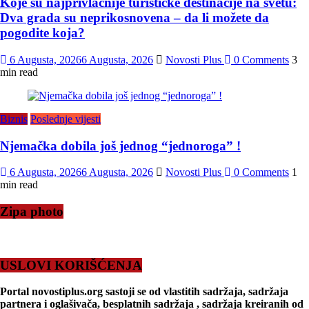
Koje su najprivlačnije turističke destinacije na svetu:
Dva grada su neprikosnovena – da li možete da
pogodite koja?
6 Augusta, 2026
6 Augusta, 2026
Novosti Plus
0 Comments
3
min read
Biznis
Poslednje vijesti
Njemačka dobila još jednog “jednoroga” !
6 Augusta, 2026
6 Augusta, 2026
Novosti Plus
0 Comments
1
min read
Zipa photo
USLOVI KORIŠĆENJA
Portal novostiplus.org sastoji se od vlastitih sadržaja, sadržaja
partnera i oglašivača, besplatnih sadržaja , sadržaja kreiranih od