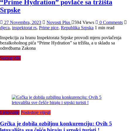
“Prime Hydration” povlače sa tržišta
Srpske
27 Novembra, 2023
Novosti Plus
594 Views
0 Comments
djeca
,
inspektorat rs
,
Prime pice
,
Republika Srpska
1 min read
Inspekcija za hranu Inspektorata Srpske provodi mjeru povlačenja
bezalkoholnog pića “Prime Hydration” sa tržišta, a u skladu sa
odredbama Zakona
Saznaj više
Ljetovanje
Poslednje vijesti
Grčka je dobila ozbiljnu konkurenciju: Ovih 5
letovališta sve češće biraju i srpski turisti !