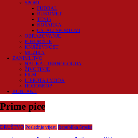
SPORT
FUDBAL
RUKOMET
TENIS
KOŠARKA
OSTALI SPORTOVI
OBRAZOVANJE
POZORIŠTE
KNJIŽEVNOST
MUZIKA
ZANIMLJIVO
NAUKA I TEHNOLOGIJA
ŽIVOTINJE
FILM
LJEPOTA I MODA
HOROSKOP
KONTAKT
Prime pice
DRUŠTVO
Poslednje vijesti
Republika Srpska