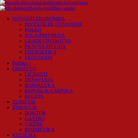
Skip
to
content
Novosti
NOVOSTI EKONOMIJA
Plus
INVESTICIJE I FINANSIJE
POSAO
Portal
POLJOPRIVREDA
pozitivnih
GRAĐEVINARSTVO
vijesti
PRAVNA PITANJA
ENERGETIKA
EKOLOGIJA
Politika +
DRUŠTVO
LIČNOSTI
DEŠAVANJA
BANJALUKA
REPUBLIKA SRPSKA
REGION
TURIZAM
ZDRAVLJE
DOKTOR
GASTRO
VJEŽBE
KOZMETIKA
KULTURA