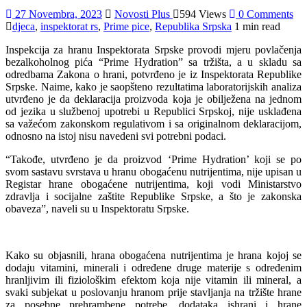
27 Novembra, 2023
Novosti Plus
594 Views
0 Comments
djeca
,
inspektorat rs
,
Prime pice
,
Republika Srpska
1 min read
Inspekcija za hranu Inspektorata Srpske provodi mjeru povlačenja
bezalkoholnog pića “Prime Hydration” sa tržišta, a u skladu sa
odredbama Zakona o hrani, potvrđeno je iz Inspektorata Republike
Srpske. Naime, kako je saopšteno rezultatima laboratorijskih analiza
utvrđeno je da deklaracija proizvoda koja je obilježena na jednom
od jezika u službenoj upotrebi u Republici Srpskoj, nije usklađena
sa važećom zakonskom regulativom i sa originalnom deklaracijom,
odnosno na istoj nisu navedeni svi potrebni podaci.
“Takođe, utvrđeno je da proizvod ‘Prime Hydration’ koji se po
svom sastavu svrstava u hranu obogaćenu nutrijentima, nije upisan u
Registar hrane obogaćene nutrijentima, koji vodi Ministarstvo
zdravlja i socijalne zaštite Republike Srpske, a što je zakonska
obaveza”, naveli su u Inspektoratu Srpske.
Kako su objasnili, hrana obogaćena nutrijentima je hrana kojoj se
dodaju vitamini, minerali i određene druge materije s određenim
hranljivim ili fiziološkim efektom koja nije vitamin ili mineral, a
svaki subjekat u poslovanju hranom prije stavljanja na tržište hrane
za posebne prehrambene potrebe, dodataka ishrani i hrane