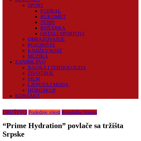
SPORT
FUDBAL
RUKOMET
TENIS
KOŠARKA
OSTALI SPORTOVI
OBRAZOVANJE
POZORIŠTE
KNJIŽEVNOST
MUZIKA
ZANIMLJIVO
NAUKA I TEHNOLOGIJA
ŽIVOTINJE
FILM
LJEPOTA I MODA
HOROSKOP
KONTAKT
DRUŠTVO
Poslednje vijesti
Republika Srpska
“Prime Hydration” povlače sa tržišta
Srpske