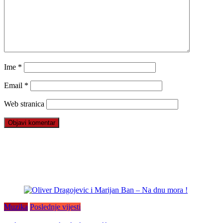
Ime
*
Email
*
Web stranica
Muzika
Poslednje vijesti