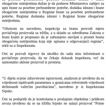
obogaćene nutrijentima dužan je da podnese Ministarstvu zahtjev za
upis hrane za posebne prehrambene potrebe, dodatka ishrani i hrane
obogaćene nutrijentima u Registar hrane za posebne prehrambene
potrebe, Registar dodataka ishrani i Registar hrane obogaćene
nutrijentima.
“Obzirom na navedeno, inspekcija za hranu provodi mjeru
povlačenja proizvoda sa tržišta, a u skladu sa odredbama Zakona o
hrani kojim je propisano da je zabranjeno stavljati u promet hranu
obogaćenu nutrijentima koja nije upisana u odgovarajući registar”,
rekli su u Inspektoratu.
Oni su pozvali trgovce da ukoliko do sada nisu informisani o
povlačenju proizvoda, da ne čekaju dolazak inspektora, već da
samostalno uklone proizvod iz prometa.
“U dijelu ocjene zdravstvene ispravnosti, analizom je utvrđeno da su
vrijednosti ispitivanih parametara u granicama referentnih vrijednosti
definisanih važećim pravilnicima”, navedeno je iz Inspektorata
Srpske.
Oni su podsjetili da je kontrolama u prodajnim objektima i prilikom
uvoza utvrđeno da se na tržištu Srpske ne nalazi proizvod “Prime