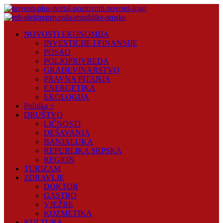
Skip
to
content
Novosti
NOVOSTI EKONOMIJA
Plus
INVESTICIJE I FINANSIJE
POSAO
Portal
POLJOPRIVREDA
pozitivnih
GRAĐEVINARSTVO
vijesti
PRAVNA PITANJA
ENERGETIKA
EKOLOGIJA
Politika +
DRUŠTVO
LIČNOSTI
DEŠAVANJA
BANJALUKA
REPUBLIKA SRPSKA
REGION
TURIZAM
ZDRAVLJE
DOKTOR
GASTRO
VJEŽBE
KOZMETIKA
KULTURA