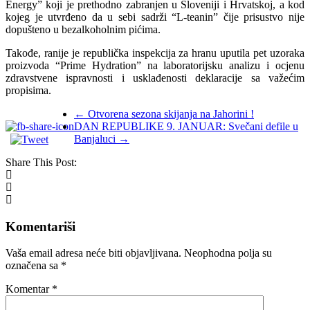
Energy” koji je prethodno zabranjen u Sloveniji i Hrvatskoj, a kod
kojeg je utvrđeno da u sebi sadrži “L-teanin” čije prisustvo nije
dopušteno u bezalkoholnim pićima.
Takođe, ranije je republička inspekcija za hranu uputila pet uzoraka
proizvoda “Prime Hydration” na laboratorijsku analizu i ocjenu
zdravstvene ispravnosti i usklađenosti deklaracije sa važećim
propisima.
←
Otvorena sezona skijanja na Jahorini !
DAN REPUBLIKE 9. JANUAR: Svečani defile u
Banjaluci
→
Share This Post:
Komentariši
Vaša email adresa neće biti objavljivana.
Neophodna polja su
označena sa
*
Komentar
*