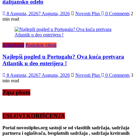
italijansko odelo
8 Augusta, 2026
7 Augusta, 2026
Novosti Plus
0 Comments
2
min read
Arhitektura
Poslednje vijesti
Najlepši pogled u Portugalu? Ova kuća pretvara
Atlantik u deo enterijera !
8 Augusta, 2026
7 Augusta, 2026
Novosti Plus
0 Comments
3
min read
Zipa photo
USLOVI KORIŠĆENJA
Portal novostiplus.org sastoji se od vlastitih sadržaja, sadržaja
partnera i oglašivača, besplatnih sadržaja , sadržaja kreiranih