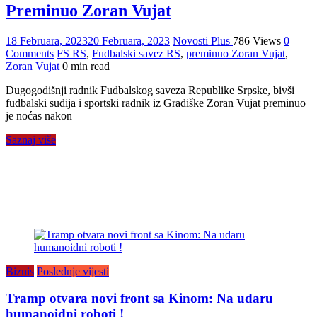
Preminuo Zoran Vujat
18 Februara, 2023
20 Februara, 2023
Novosti Plus
786 Views
0
Comments
FS RS
,
Fudbalski savez RS
,
preminuo Zoran Vujat
,
Zoran Vujat
0 min read
Dugogodišnji radnik Fudbalskog saveza Republike Srpske, bivši
fudbalski sudija i sportski radnik iz Gradiške Zoran Vujat preminuo
je noćas nakon
Saznaj više
Biznis
Poslednje vijesti
Tramp otvara novi front sa Kinom: Na udaru
humanoidni roboti !