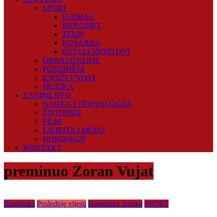
SPORT
FUDBAL
RUKOMET
TENIS
KOŠARKA
OSTALI SPORTOVI
OBRAZOVANJE
POZORIŠTE
KNJIŽEVNOST
MUZIKA
ZANIMLJIVO
NAUKA I TEHNOLOGIJA
ŽIVOTINJE
FILM
LJEPOTA I MODA
HOROSKOP
KONTAKT
preminuo Zoran Vujat
Banjaluka
Poslednje vijesti
Republika Srpska
SPORT