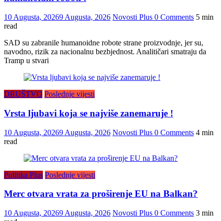
10 Augusta, 2026
9 Augusta, 2026
Novosti Plus
0 Comments
5 min
read
SAD su zabranile humanoidne robote strane proizvodnje, jer su,
navodno, rizik za nacionalnu bezbjednost. Analitičari smatraju da
Tramp u stvari
DRUŠTVO
Poslednje vijesti
Vrsta ljubavi koja se najviše zanemaruje !
10 Augusta, 2026
9 Augusta, 2026
Novosti Plus
0 Comments
4 min
read
Politika Plus
Poslednje vijesti
Merc otvara vrata za proširenje EU na Balkan?
10 Augusta, 2026
9 Augusta, 2026
Novosti Plus
0 Comments
3 min