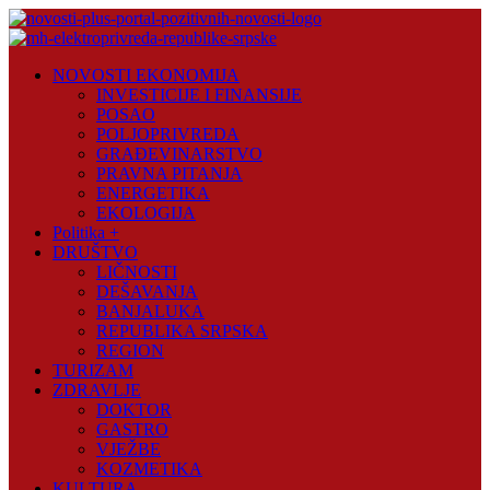
Skip
to
content
Novosti
NOVOSTI EKONOMIJA
Plus
INVESTICIJE I FINANSIJE
POSAO
Portal
POLJOPRIVREDA
pozitivnih
GRAĐEVINARSTVO
vijesti
PRAVNA PITANJA
ENERGETIKA
EKOLOGIJA
Politika +
DRUŠTVO
LIČNOSTI
DEŠAVANJA
BANJALUKA
REPUBLIKA SRPSKA
REGION
TURIZAM
ZDRAVLJE
DOKTOR
GASTRO
VJEŽBE
KOZMETIKA
KULTURA