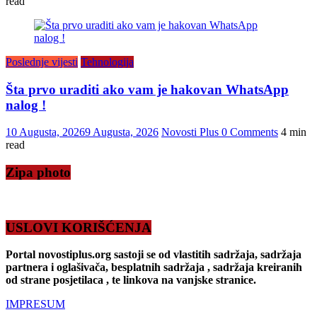
read
Poslednje vijesti
Tehnologija
Šta prvo uraditi ako vam je hakovan WhatsApp
nalog !
10 Augusta, 2026
9 Augusta, 2026
Novosti Plus
0 Comments
4 min
read
Zipa photo
USLOVI KORIŠĆENJA
Portal novostiplus.org sastoji se od vlastitih sadržaja, sadržaja
partnera i oglašivača, besplatnih sadržaja , sadržaja kreiranih
od strane posjetilaca , te linkova na vanjske stranice.
IMPRESUM