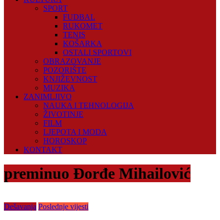
SPORT
FUDBAL
RUKOMET
TENIS
KOŠARKA
OSTALI SPORTOVI
OBRAZOVANJE
POZORIŠTE
KNJIŽEVNOST
MUZIKA
ZANIMLJIVO
NAUKA I TEHNOLOGIJA
ŽIVOTINJE
FILM
LJEPOTA I MODA
HOROSKOP
KONTAKT
preminuo Đorđe Mihailović
Dešavanja
Poslednje vijesti