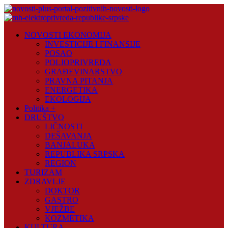
Skip
to
content
Novosti
NOVOSTI EKONOMIJA
Plus
INVESTICIJE I FINANSIJE
POSAO
Portal
POLJOPRIVREDA
pozitivnih
GRAĐEVINARSTVO
vijesti
PRAVNA PITANJA
ENERGETIKA
EKOLOGIJA
Politika +
DRUŠTVO
LIČNOSTI
DEŠAVANJA
BANJALUKA
REPUBLIKA SRPSKA
REGION
TURIZAM
ZDRAVLJE
DOKTOR
GASTRO
VJEŽBE
KOZMETIKA
KULTURA