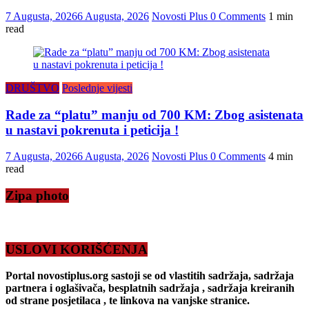
7 Augusta, 2026
6 Augusta, 2026
Novosti Plus
0 Comments
1 min
read
DRUŠTVO
Poslednje vijesti
Rade za “platu” manju od 700 KM: Zbog asistenata
u nastavi pokrenuta i peticija !
7 Augusta, 2026
6 Augusta, 2026
Novosti Plus
0 Comments
4 min
read
Zipa photo
USLOVI KORIŠĆENJA
Portal novostiplus.org sastoji se od vlastitih sadržaja, sadržaja
partnera i oglašivača, besplatnih sadržaja , sadržaja kreiranih
od strane posjetilaca , te linkova na vanjske stranice.