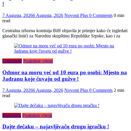
!
7 Augusta, 2026
6 Augusta, 2026
Novosti Plus
0 Comments
0 min
read
Centralna izborna komisija BiH objavila je primjer kako će izgledati
glasački listići za Narodnu skupštinu Republike Srpske, kao i za
Ljetovanje
Poslednje vijesti
Odmor na moru već od 10 eura po osobi: Mjesto na
Jadranu koje čuvaju od gužve !
7 Augusta, 2026
6 Augusta, 2026
Novosti Plus
0 Comments
2 min
read
Banjaluka
Poslednje vijesti
Dajte dečaku – najavljivaču drugu igračku !