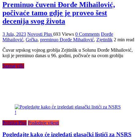
Preminuo čuveni Đorđe Mihailović,
počivaće tamo gdje je proveo šest
decenija svog života
3 Jula, 2023
Novosti Plus
693 Views
0 Comments
Đorđe
Mihailović
,
Grčka
,
preminuo Đorđe Mihailović
,
Zjetinlik
2 min read
Čuvar srpskog vojnog groblja Zejtinlik u Solunu Đorđe Mihailović,
koji je preminuo danas u 96. godini, počivaće na ovom groblju
Saznaj više
Politika Plus
Poslednje vijesti
Pogledajte kako će izgledati glasački listići za NSRS