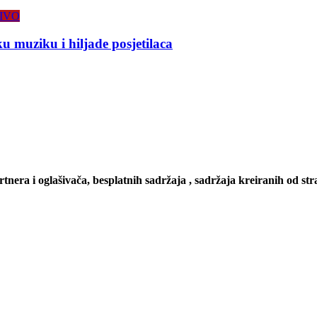
IVO
 muziku i hiljade posjetilaca
artnera i oglašivača, besplatnih sadržaja , sadržaja kreiranih od stra