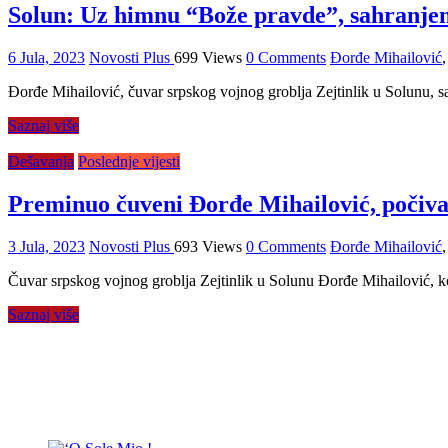
Solun: Uz himnu “Bože pravde”, sahranje
6 Jula, 2023
Novosti Plus
699 Views
0 Comments
Đorđe Mihailović
Đorđe Mihailović, čuvar srpskog vojnog groblja Zejtinlik u Solunu, s
Saznaj više
Dešavanja
Poslednje vijesti
Preminuo čuveni Đorđe Mihailović, počivać
3 Jula, 2023
Novosti Plus
693 Views
0 Comments
Đorđe Mihailović
Čuvar srpskog vojnog groblja Zejtinlik u Solunu Đorđe Mihailović, k
Saznaj više