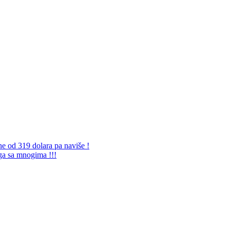
ne od 319 dolara pa naviše !
 ga sa mnogima !!!