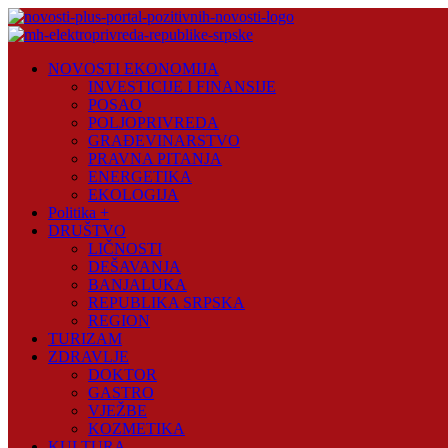
Skip
to
content
Novosti
NOVOSTI EKONOMIJA
Plus
INVESTICIJE I FINANSIJE
POSAO
Portal
POLJOPRIVREDA
pozitivnih
GRAĐEVINARSTVO
vijesti
PRAVNA PITANJA
ENERGETIKA
EKOLOGIJA
Politika +
DRUŠTVO
LIČNOSTI
DEŠAVANJA
BANJALUKA
REPUBLIKA SRPSKA
REGION
TURIZAM
ZDRAVLJE
DOKTOR
GASTRO
VJEŽBE
KOZMETIKA
KULTURA