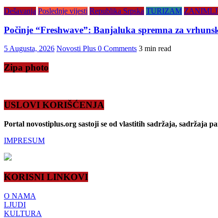
Dešavanja
Poslednje vijesti
Republika Srpska
TURIZAM
ZANIMLJ
Počinje “Freshwave”: Banjaluka spremna za vrhunsku
5 Augusta, 2026
Novosti Plus
0 Comments
3 min read
Zipa photo
USLOVI KORIŠĆENJA
Portal novostiplus.org sastoji se od vlastitih sadržaja, sadržaja p
IMPRESUM
KORISNI LINKOVI
O NAMA
LJUDI
KULTURA