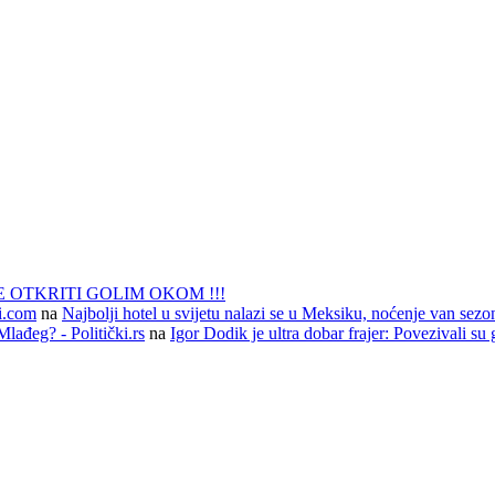
 OTKRITI GOLIM OKOM !!!
li.com
na
Najbolji hotel u svijetu nalazi se u Meksiku, noćenje van sezo
lađeg? - Politički.rs
na
Igor Dodik je ultra dobar frajer: Povezivali su