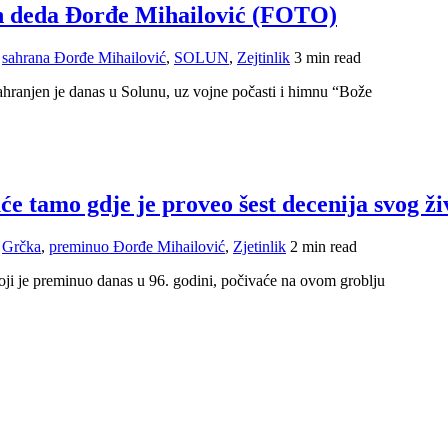
n deda Đorđe Mihailović (FOTO)
,
sahrana Đorđe Mihailović
,
SOLUN
,
Zejtinlik
3 min read
ahranjen je danas u Solunu, uz vojne počasti i himnu “Bože
e tamo gdje je proveo šest decenija svog ži
,
Grčka
,
preminuo Đorđe Mihailović
,
Zjetinlik
2 min read
oji je preminuo danas u 96. godini, počivaće na ovom groblju