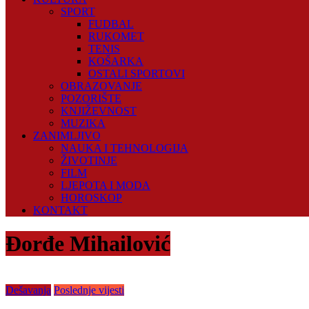
SPORT
FUDBAL
RUKOMET
TENIS
KOŠARKA
OSTALI SPORTOVI
OBRAZOVANJE
POZORIŠTE
KNJIŽEVNOST
MUZIKA
ZANIMLJIVO
NAUKA I TEHNOLOGIJA
ŽIVOTINJE
FILM
LJEPOTA I MODA
HOROSKOP
KONTAKT
Đorđe Mihailović
Dešavanja
Poslednje vijesti