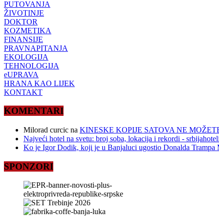
PUTOVANJA
ŽIVOTINJE
DOKTOR
KOZMETIKA
FINANSIJE
PRAVNAPITANJA
EKOLOGIJA
TEHNOLOGIJA
eUPRAVA
HRANA KAO LIJEK
KONTAKT
KOMENTARI
Milorad curcic
na
KINESKE KOPIJE SATOVA NE MOŽETE
Najveći hotel na svetu: broj soba, lokacija i rekordi - srbijahote
Ko je Igor Dodik, koji je u Banjaluci ugostio Donalda Trampa M
SPONZORI