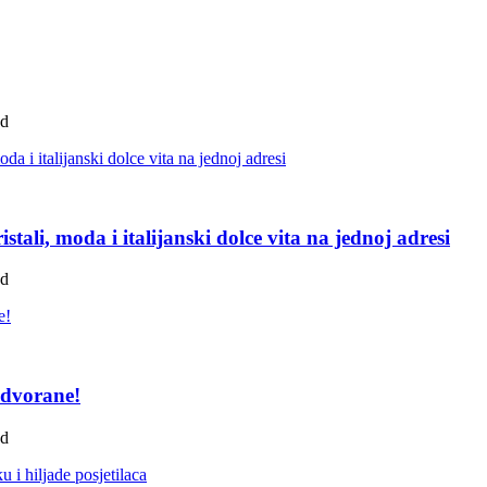
ad
tali, moda i italijanski dolce vita na jednoj adresi
ad
 dvorane!
ad