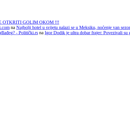
 OTKRITI GOLIM OKOM !!!
li.com
na
Najbolji hotel u svijetu nalazi se u Meksiku, noćenje van sezo
lađeg? - Politički.rs
na
Igor Dodik je ultra dobar frajer: Povezivali su