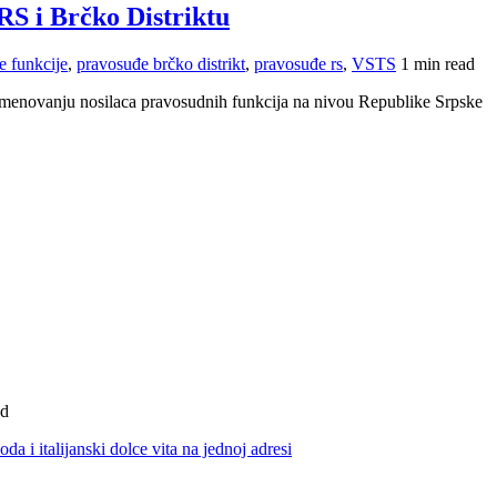
RS i Brčko Distriktu
 funkcije
,
pravosuđe brčko distrikt
,
pravosuđe rs
,
VSTS
1 min read
 imenovanju nosilaca pravosudnih funkcija na nivou Republike Srpske
ad