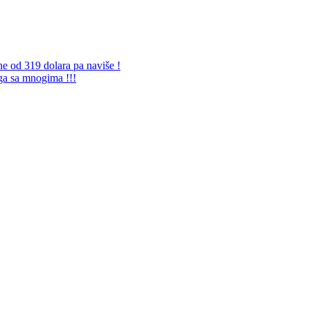
ne od 319 dolara pa naviše !
 ga sa mnogima !!!