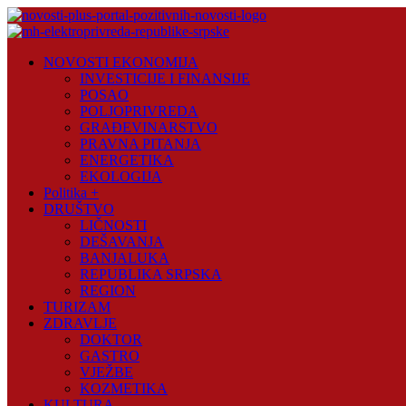
Skip
to
content
Novosti
NOVOSTI EKONOMIJA
Plus
INVESTICIJE I FINANSIJE
POSAO
Portal
POLJOPRIVREDA
pozitivnih
GRAĐEVINARSTVO
vijesti
PRAVNA PITANJA
ENERGETIKA
EKOLOGIJA
Politika +
DRUŠTVO
LIČNOSTI
DEŠAVANJA
BANJALUKA
REPUBLIKA SRPSKA
REGION
TURIZAM
ZDRAVLJE
DOKTOR
GASTRO
VJEŽBE
KOZMETIKA
KULTURA