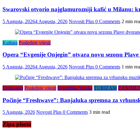
Swarovski otvorio najglamurozniji kafić u Milanu: kris
5 Augusta, 2026
4 Augusta, 2026
Novosti Plus
0 Comments
2 min re
Kultura
Poslednje vijesti
Opera “Evgenije Onjegin” otvara novu sezonu Plave
5 Augusta, 2026
4 Augusta, 2026
Novosti Plus
0 Comments
1 min re
Dešavanja
Poslednje vijesti
Republika Srpska
TURIZAM
ZANIMLJ
Počinje “Freshwave”: Banjaluka spremna za vrhunsku
5 Augusta, 2026
Novosti Plus
0 Comments
3 min read
Zipa photo