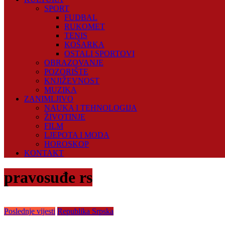
SPORT
FUDBAL
RUKOMET
TENIS
KOŠARKA
OSTALI SPORTOVI
OBRAZOVANJE
POZORIŠTE
KNJIŽEVNOST
MUZIKA
ZANIMLJIVO
NAUKA I TEHNOLOGIJA
ŽIVOTINJE
FILM
LJEPOTA I MODA
HOROSKOP
KONTAKT
pravosuđe rs
Poslednje vijesti
Republika Srpska