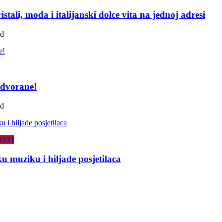
tali, moda i italijanski dolce vita na jednoj adresi
ad
 dvorane!
ad
IVO
 muziku i hiljade posjetilaca