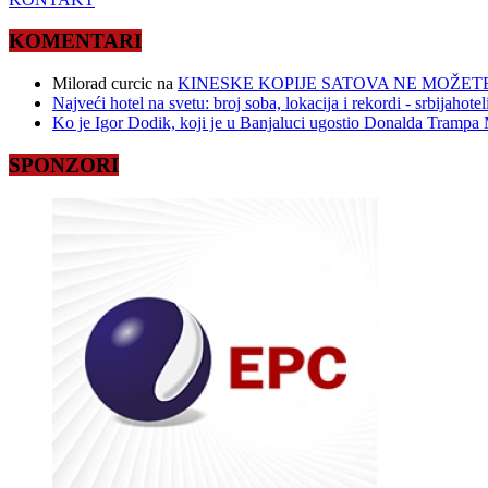
KOMENTARI
Milorad curcic
na
KINESKE KOPIJE SATOVA NE MOŽETE
Najveći hotel na svetu: broj soba, lokacija i rekordi - srbijahote
Ko je Igor Dodik, koji je u Banjaluci ugostio Donalda Trampa M
SPONZORI