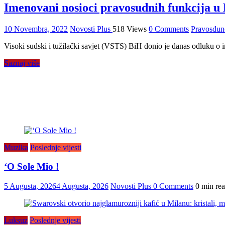
Imenovani nosioci pravosudnih funkcija u 
10 Novembra, 2022
Novosti Plus
518 Views
0 Comments
Pravosdune
Visoki sudski i tužilački savjet (VSTS) BiH donio je danas odluku o
Saznaj više
Muzika
Poslednje vijesti
‘O Sole Mio !
5 Augusta, 2026
4 Augusta, 2026
Novosti Plus
0 Comments
0 min re
Luksuz
Poslednje vijesti