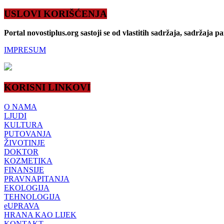
USLOVI KORIŠĆENJA
Portal novostiplus.org sastoji se od vlastitih sadržaja, sadržaja p
IMPRESUM
KORISNI LINKOVI
O NAMA
LJUDI
KULTURA
PUTOVANJA
ŽIVOTINJE
DOKTOR
KOZMETIKA
FINANSIJE
PRAVNAPITANJA
EKOLOGIJA
TEHNOLOGIJA
eUPRAVA
HRANA KAO LIJEK
KONTAKT