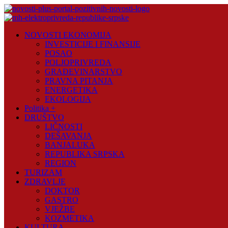
Skip
to
content
Novosti
NOVOSTI EKONOMIJA
Plus
INVESTICIJE I FINANSIJE
POSAO
Portal
POLJOPRIVREDA
pozitivnih
GRAĐEVINARSTVO
vijesti
PRAVNA PITANJA
ENERGETIKA
EKOLOGIJA
Politika +
DRUŠTVO
LIČNOSTI
DEŠAVANJA
BANJALUKA
REPUBLIKA SRPSKA
REGION
TURIZAM
ZDRAVLJE
DOKTOR
GASTRO
VJEŽBE
KOZMETIKA
KULTURA