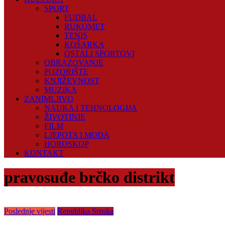
SPORT
FUDBAL
RUKOMET
TENIS
KOŠARKA
OSTALI SPORTOVI
OBRAZOVANJE
POZORIŠTE
KNJIŽEVNOST
MUZIKA
ZANIMLJIVO
NAUKA I TEHNOLOGIJA
ŽIVOTINJE
FILM
LJEPOTA I MODA
HOROSKOP
KONTAKT
pravosuđe brčko distrikt
Poslednje vijesti
Republika Srpska