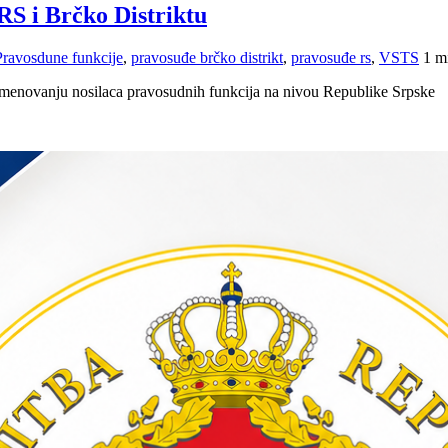
RS i Brčko Distriktu
Pravosdune funkcije
,
pravosuđe brčko distrikt
,
pravosuđe rs
,
VSTS
1 m
 imenovanju nosilaca pravosudnih funkcija na nivou Republike Srpske