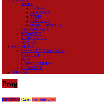
SPORT
FUDBAL
RUKOMET
TENIS
KOŠARKA
OSTALI SPORTOVI
OBRAZOVANJE
POZORIŠTE
KNJIŽEVNOST
MUZIKA
ZANIMLJIVO
NAUKA I TEHNOLOGIJA
ŽIVOTINJE
FILM
LJEPOTA I MODA
HOROSKOP
KONTAKT
Prag
DRUŠTVO
Gastro
Poslednje vijesti