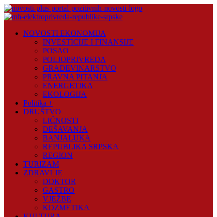
Skip
to
content
Novosti
NOVOSTI EKONOMIJA
Plus
INVESTICIJE I FINANSIJE
POSAO
Portal
POLJOPRIVREDA
pozitivnih
GRAĐEVINARSTVO
vijesti
PRAVNA PITANJA
ENERGETIKA
EKOLOGIJA
Politika +
DRUŠTVO
LIČNOSTI
DEŠAVANJA
BANJALUKA
REPUBLIKA SRPSKA
REGION
TURIZAM
ZDRAVLJE
DOKTOR
GASTRO
VJEŽBE
KOZMETIKA
KULTURA