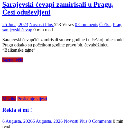
Sarajevski ćevapi zamirisali u Pragu,
Česi oduševljeni
25 Juna, 2023
Novosti Plus
553 Views
0 Comments
Češka
,
Prag
,
sarajevski ćevap
0 min read
Sarajevski ćevapčići zamirisali su ove godine i u češkoj prijestonici
Pragu otkako su početkom godine pravu bh. ćevabdžinicu
“Balkanske tajne”
Saznaj više
Muzika
Poslednje vijesti
Rekla si mi !
6 Augusta, 2026
6 Augusta, 2026
Novosti Plus
0 Comments
0 min
read