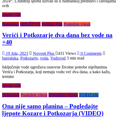
2024“. LJubitelji sporta uživali su u fudbalskoj predstavi i čarolijama
svih
Saznaj više
Banjaluka
DRUŠTVO
Politika Plus
Poslednje vijesti
Verići i Potkozarje dva dana bez vode na
+40
19 Jula, 2023
Novosti Plus
431 Views
0 Comments
banjaluka
,
Potkozarje
,
voda
,
Vodovod
3 min read
Isključenje vode ugrožava osnovne životne potrebe mještanima
Verića i Potkozarja, koji nemaju vodu već dva dana, a kako kažu,
termini
Saznaj više
Dešavanja
Poslednje vijesti
Republika Srpska
TURIZAM
Ona nije samo planina – Pogledajte
ljepote Kozare i Potkozarja (VIDEO)