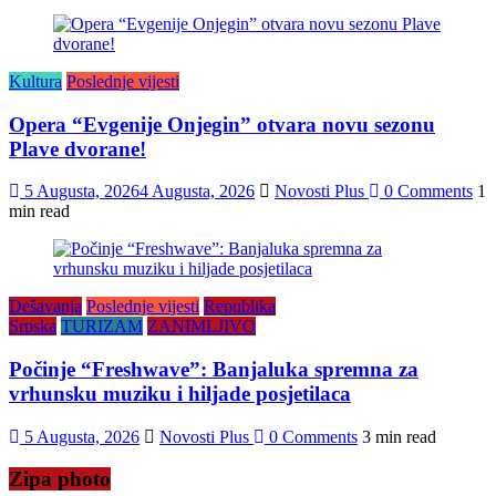
Kultura
Poslednje vijesti
Opera “Evgenije Onjegin” otvara novu sezonu
Plave dvorane!
5 Augusta, 2026
4 Augusta, 2026
Novosti Plus
0 Comments
1
min read
Dešavanja
Poslednje vijesti
Republika
Srpska
TURIZAM
ZANIMLJIVO
Počinje “Freshwave”: Banjaluka spremna za
vrhunsku muziku i hiljade posjetilaca
5 Augusta, 2026
Novosti Plus
0 Comments
3 min read
Zipa photo