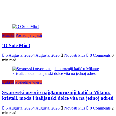
Muzika
Poslednje vijesti
‘O Sole Mio !
5 Augusta, 2026
4 Augusta, 2026
Novosti Plus
0 Comments
0
min read
Luksuz
Poslednje vijesti
Swarovski otvorio najglamurozniji kafić u Milanu:
kristali, moda i italijanski dolce vita na jednoj adresi
5 Augusta, 2026
4 Augusta, 2026
Novosti Plus
0 Comments
2
min read