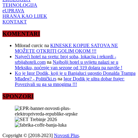
TEHNOLOGIJA
eUPRAVA
HRANA KAO LIJEK
KONTAKT
KOMENTARI
Milorad curcic
na
KINESKE KOPIJE SATOVA NE
MOŽETE OTKRITI GOLIM OKOM !!!
Najveći hotel na svetu: broj soba, lokacija i rekordi -
srbijahoteli.com
na
Najbolji hotel u svijetu nalazi se u
Meksiku, noćenje van sezone od 319 dolara pa naviše !
Ko je Igor Dodik, koji je u Banjaluci ugostio Donalda Trampa
Mlađeg? - Politički.rs
na
Igor Dodik je ultra dobar frajer:
Povezivali su ga sa mnogima !!!
SPONZORI
Copyright © [2018-2023]
Novosti Plus
.