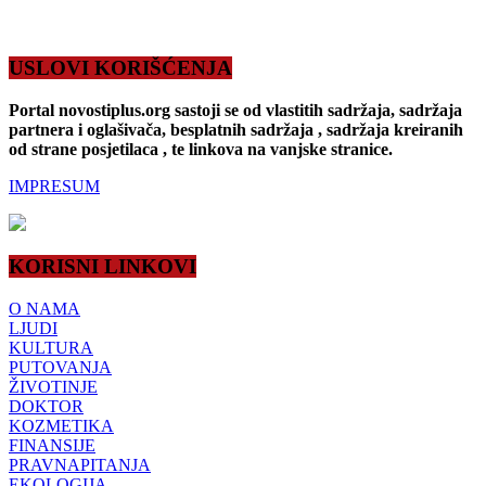
USLOVI KORIŠĆENJA
Portal novostiplus.org sastoji se od vlastitih sadržaja, sadržaja
partnera i oglašivača, besplatnih sadržaja , sadržaja kreiranih
od strane posjetilaca , te linkova na vanjske stranice.
IMPRESUM
KORISNI LINKOVI
O NAMA
LJUDI
KULTURA
PUTOVANJA
ŽIVOTINJE
DOKTOR
KOZMETIKA
FINANSIJE
PRAVNAPITANJA
EKOLOGIJA