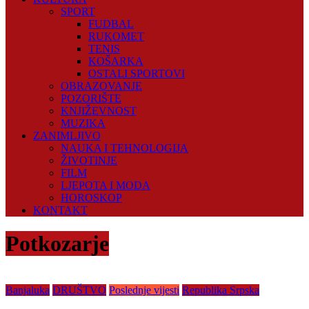
SPORT
FUDBAL
RUKOMET
TENIS
KOŠARKA
OSTALI SPORTOVI
OBRAZOVANJE
POZORIŠTE
KNJIŽEVNOST
MUZIKA
ZANIMLJIVO
NAUKA I TEHNOLOGIJA
ŽIVOTINJE
FILM
LJEPOTA I MODA
HOROSKOP
KONTAKT
Potkozarje
Banjaluka
DRUŠTVO
Poslednje vijesti
Republika Srpska