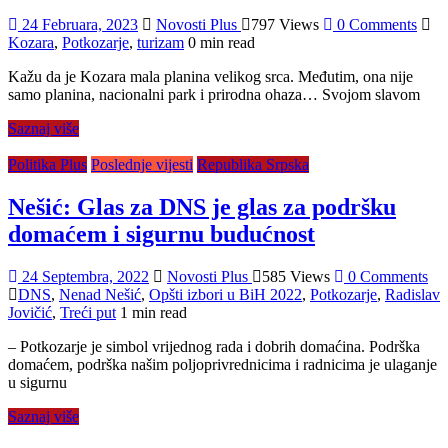
24 Februara, 2023
Novosti Plus
797 Views
0 Comments
Kozara
,
Potkozarje
,
turizam
0 min read
Kažu da je Kozara mala planina velikog srca. Međutim, ona nije
samo planina, nacionalni park i prirodna ohaza… Svojom slavom
Saznaj više
Politika Plus
Poslednje vijesti
Republika Srpska
Nešić: Glas za DNS je glas za podršku
domaćem i sigurnu budućnost
24 Septembra, 2022
Novosti Plus
585 Views
0 Comments
DNS
,
Nenad Nešić
,
Opšti izbori u BiH 2022
,
Potkozarje
,
Radislav
Jovičić
,
Treći put
1 min read
– Potkozarje je simbol vrijednog rada i dobrih domaćina. Podrška
domaćem, podrška našim poljoprivrednicima i radnicima je ulaganje
u sigurnu
Saznaj više