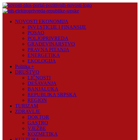
Skip
to
content
Novosti
NOVOSTI EKONOMIJA
Plus
INVESTICIJE I FINANSIJE
POSAO
Portal
POLJOPRIVREDA
pozitivnih
GRAĐEVINARSTVO
vijesti
PRAVNA PITANJA
ENERGETIKA
EKOLOGIJA
Politika +
DRUŠTVO
LIČNOSTI
DEŠAVANJA
BANJALUKA
REPUBLIKA SRPSKA
REGION
TURIZAM
ZDRAVLJE
DOKTOR
GASTRO
VJEŽBE
KOZMETIKA
KULTURA