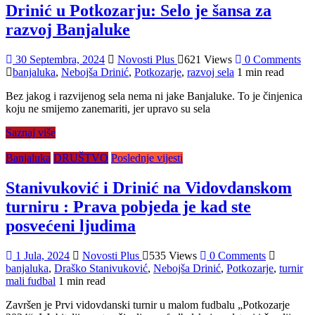
Drinić u Potkozarju: Selo je šansa za
razvoj Banjaluke
30 Septembra, 2024
Novosti Plus
621 Views
0 Comments
banjaluka
,
Nebojša Drinić
,
Potkozarje
,
razvoj sela
1 min read
Bez jakog i razvijenog sela nema ni jake Banjaluke. To je činjenica
koju ne smijemo zanemariti, jer upravo su sela
Saznaj više
Banjaluka
DRUŠTVO
Poslednje vijesti
Stanivuković i Drinić na Vidovdanskom
turniru : Prava pobjeda je kad ste
posvećeni ljudima
1 Jula, 2024
Novosti Plus
535 Views
0 Comments
banjaluka
,
Draško Stanivuković
,
Nebojša Drinić
,
Potkozarje
,
turnir
mali fudbal
1 min read
Završen je Prvi vidovdanski turnir u malom fudbalu „Potkozarje