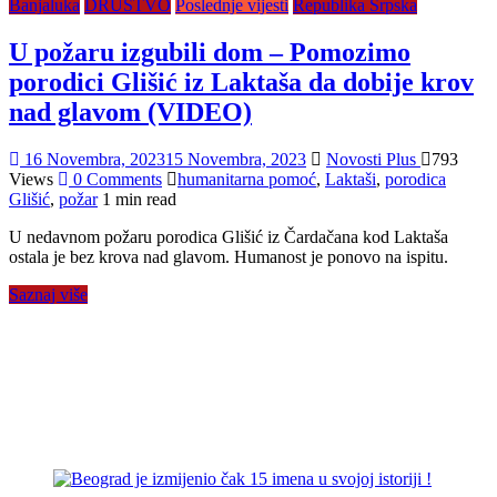
Banjaluka
DRUŠTVO
Poslednje vijesti
Republika Srpska
U požaru izgubili dom – Pomozimo
porodici Glišić iz Laktaša da dobije krov
nad glavom (VIDEO)
16 Novembra, 2023
15 Novembra, 2023
Novosti Plus
793
Views
0 Comments
humanitarna pomoć
,
Laktaši
,
porodica
Glišić
,
požar
1 min read
U nedavnom požaru porodica Glišić iz Čardačana kod Laktaša
ostala je bez krova nad glavom. Humanost je ponovo na ispitu.
Saznaj više