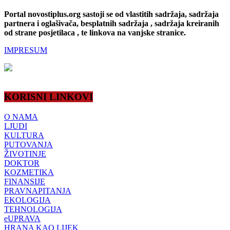
Portal novostiplus.org sastoji se od vlastitih sadržaja, sadržaja
partnera i oglašivača, besplatnih sadržaja , sadržaja kreiranih
od strane posjetilaca , te linkova na vanjske stranice.
IMPRESUM
KORISNI LINKOVI
O NAMA
LJUDI
KULTURA
PUTOVANJA
ŽIVOTINJE
DOKTOR
KOZMETIKA
FINANSIJE
PRAVNAPITANJA
EKOLOGIJA
TEHNOLOGIJA
eUPRAVA
HRANA KAO LIJEK