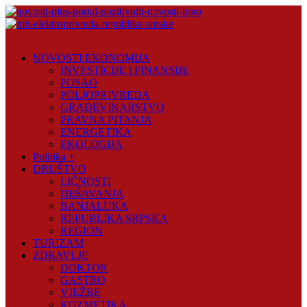
Skip
to
content
Novosti
Plus
NOVOSTI EKONOMIJA
INVESTICIJE I FINANSIJE
Portal
POSAO
pozitivnih
POLJOPRIVREDA
vijesti
GRAĐEVINARSTVO
PRAVNA PITANJA
ENERGETIKA
EKOLOGIJA
Politika +
DRUŠTVO
LIČNOSTI
DEŠAVANJA
BANJALUKA
REPUBLIKA SRPSKA
REGION
TURIZAM
ZDRAVLJE
DOKTOR
GASTRO
VJEŽBE
KOZMETIKA