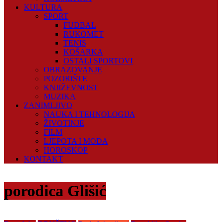
KULTURA
SPORT
FUDBAL
RUKOMET
TENIS
KOŠARKA
OSTALI SPORTOVI
OBRAZOVANJE
POZORIŠTE
KNJIŽEVNOST
MUZIKA
ZANIMLJIVO
NAUKA I TEHNOLOGIJA
ŽIVOTINJE
FILM
LJEPOTA I MODA
HOROSKOP
KONTAKT
porodica Glišić