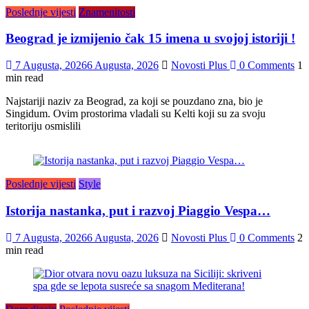
Poslednje vijesti
Znamenitosti
Beograd je izmijenio čak 15 imena u svojoj istoriji !
7 Augusta, 2026
6 Augusta, 2026
Novosti Plus
0 Comments
1
min read
Najstariji naziv za Beograd, za koji se pouzdano zna, bio je
Singidum. Ovim prostorima vladali su Kelti koji su za svoju
teritoriju osmislili
Poslednje vijesti
Style
Istorija nastanka, put i razvoj Piaggio Vespa…
7 Augusta, 2026
6 Augusta, 2026
Novosti Plus
0 Comments
2
min read