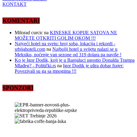
KONTAKT
KOMENTARI
Milorad curcic
na
KINESKE KOPIJE SATOVA NE
MOŽETE OTKRITI GOLIM OKOM !!!
Najveći hotel na svetu: broj soba, lokacija i rekordi -
srbijahoteli.com
na
Najbolji hotel u svijetu nalazi se u
Meksiku, noćenje van sezone od 319 dolara pa naviše !
Ko je Igor Dodik, koji je u Banjaluci ugostio Donalda Trampa
Mlađeg? - Politički.rs
na
Igor Dodik je ultra dobar frajer:
Povezivali su ga sa mnogima !!!
SPONZORI