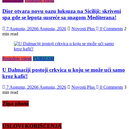
Dom dizajn
Poslednje vijesti
Dior otvara novu oazu luksuza na Siciliji: skriveni
spa gde se lepota susreće sa snagom Mediterana!
7 Augusta, 2026
6 Augusta, 2026
Novosti Plus
0 Comments
2
min read
Poslednje vijesti
TURIZAM
U Dalmaciji postoji crkvica u koju se može ući samo
kroz kafić!
7 Augusta, 2026
6 Augusta, 2026
Novosti Plus
0 Comments
3
min read
Zipa photo
USLOVI KORIŠĆENJA