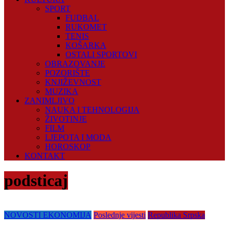
SPORT
FUDBAL
RUKOMET
TENIS
KOŠARKA
OSTALI SPORTOVI
OBRAZOVANJE
POZORIŠTE
KNJIŽEVNOST
MUZIKA
ZANIMLJIVO
NAUKA I TEHNOLOGIJA
ŽIVOTINJE
FILM
LJEPOTA I MODA
HOROSKOP
KONTAKT
podsticaj
NOVOSTI EKONOMIJA
Poslednje vijesti
Republika Srpska