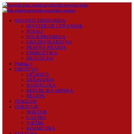
Skip
to
content
Novosti
NOVOSTI EKONOMIJA
Plus
INVESTICIJE I FINANSIJE
POSAO
Portal
POLJOPRIVREDA
pozitivnih
GRAĐEVINARSTVO
vijesti
PRAVNA PITANJA
ENERGETIKA
EKOLOGIJA
Politika +
DRUŠTVO
LIČNOSTI
DEŠAVANJA
BANJALUKA
REPUBLIKA SRPSKA
REGION
TURIZAM
ZDRAVLJE
DOKTOR
GASTRO
VJEŽBE
KOZMETIKA
KULTURA