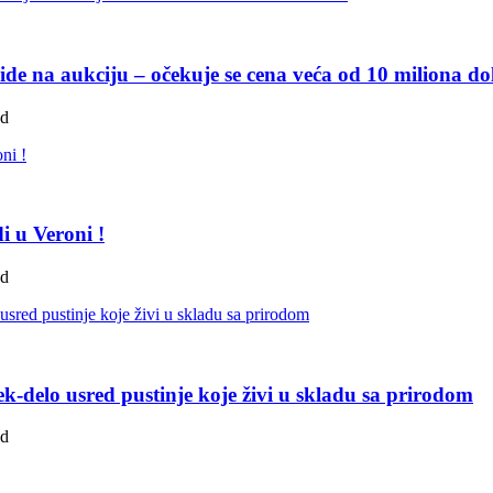
de na aukciju – očekuje se cena veća od 10 miliona do
ad
i u Veroni !
ad
k-delo usred pustinje koje živi u skladu sa prirodom
ad