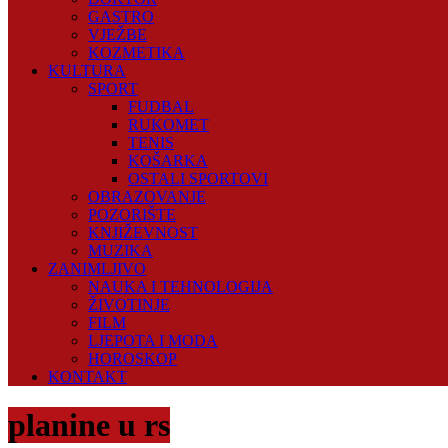
GASTRO
VJEŽBE
KOZMETIKA
KULTURA
SPORT
FUDBAL
RUKOMET
TENIS
KOŠARKA
OSTALI SPORTOVI
OBRAZOVANJE
POZORIŠTE
KNJIŽEVNOST
MUZIKA
ZANIMLJIVO
NAUKA I TEHNOLOGIJA
ŽIVOTINJE
FILM
LJEPOTA I MODA
HOROSKOP
KONTAKT
planine u rs