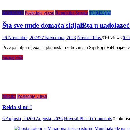
KORISNO
Poslednje vijesti
Republika Srpska
TURIZAM
Šta sve nude domaća skijališta u nadolaze
29 Novembra, 2023
27 Novembra, 2023
Novosti Plus
916 Views
0 C
Prve pahulje snijega na planinskim vrhovima u Srpskoj i BiH najavile
Saznaj više
Muzika
Poslednje vijesti
Rekla si mi !
6 Augusta, 2026
6 Augusta, 2026
Novosti Plus
0 Comments
0 min re