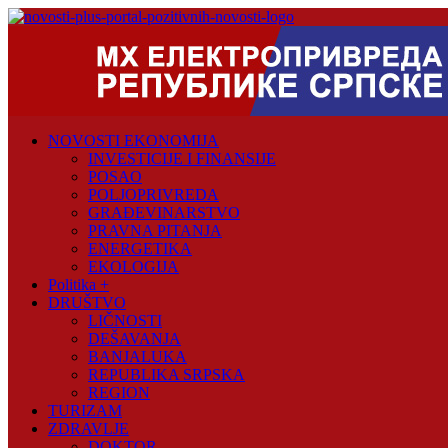
Skip
to
content
Novosti
Plus
Portal
pozitivnih
NOVOSTI EKONOMIJA
vijesti
INVESTICIJE I FINANSIJE
POSAO
POLJOPRIVREDA
GRAĐEVINARSTVO
PRAVNA PITANJA
ENERGETIKA
EKOLOGIJA
Politika +
DRUŠTVO
LIČNOSTI
DEŠAVANJA
BANJALUKA
REPUBLIKA SRPSKA
REGION
TURIZAM
ZDRAVLJE
DOKTOR