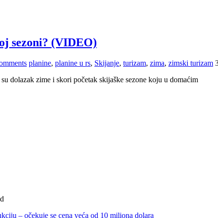
ćoj sezoni? (VIDEO)
omments
planine
,
planine u rs
,
Skijanje
,
turizam
,
zima
,
zimski turizam
 su dolazak zime i skori početak skijaške sezone koju u domaćim
ad