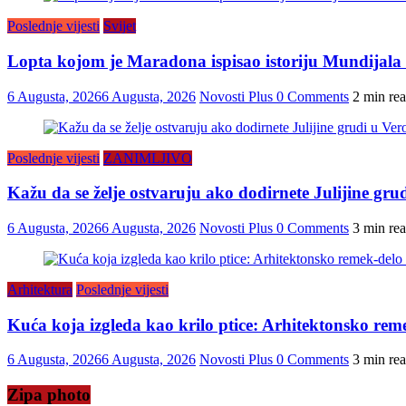
Poslednje vijesti
Svijet
Lopta kojom je Maradona ispisao istoriju Mundijala i
6 Augusta, 2026
6 Augusta, 2026
Novosti Plus
0 Comments
2 min re
Poslednje vijesti
ZANIMLJIVO
Kažu da se želje ostvaruju ako dodirnete Julijine grud
6 Augusta, 2026
6 Augusta, 2026
Novosti Plus
0 Comments
3 min re
Arhitektura
Poslednje vijesti
Kuća koja izgleda kao krilo ptice: Arhitektonsko reme
6 Augusta, 2026
6 Augusta, 2026
Novosti Plus
0 Comments
3 min re
Zipa photo