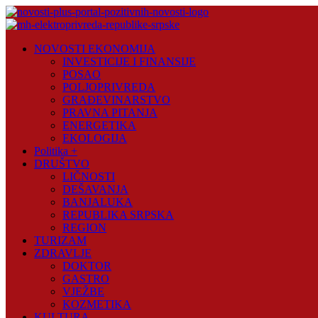
Skip
to
content
Novosti
NOVOSTI EKONOMIJA
Plus
INVESTICIJE I FINANSIJE
POSAO
Portal
POLJOPRIVREDA
pozitivnih
GRAĐEVINARSTVO
vijesti
PRAVNA PITANJA
ENERGETIKA
EKOLOGIJA
Politika +
DRUŠTVO
LIČNOSTI
DEŠAVANJA
BANJALUKA
REPUBLIKA SRPSKA
REGION
TURIZAM
ZDRAVLJE
DOKTOR
GASTRO
VJEŽBE
KOZMETIKA
KULTURA