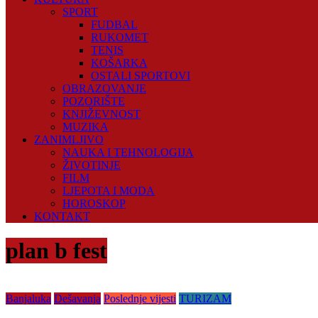
SPORT
FUDBAL
RUKOMET
TENIS
KOŠARKA
OSTALI SPORTOVI
OBRAZOVANJE
POZORIŠTE
KNJIŽEVNOST
MUZIKA
ZANIMLJIVO
NAUKA I TEHNOLOGIJA
ŽIVOTINJE
FILM
LJEPOTA I MODA
HOROSKOP
KONTAKT
plan b fest
Banjaluka
Dešavanja
Poslednje vijesti
TURIZAM