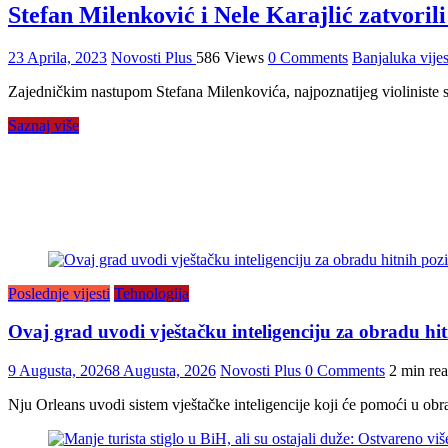
Stefan Milenković i Nele Karajlić zatvorili
23 Aprila, 2023
Novosti Plus
586 Views
0 Comments
Banjaluka vijes
Zajedničkim nastupom Stefana Milenkovića, najpoznatijeg violiniste s
Saznaj više
Poslednje vijesti
Tehnologija
Ovaj grad uvodi vještačku inteligenciju za obradu h
9 Augusta, 2026
8 Augusta, 2026
Novosti Plus
0 Comments
2 min re
Nju Orleans uvodi sistem vještačke inteligencije koji će pomoći u obra