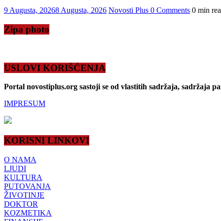
9 Augusta, 2026
8 Augusta, 2026
Novosti Plus
0 Comments
0 min re
Zipa photo
USLOVI KORIŠĆENJA
Portal novostiplus.org sastoji se od vlastitih sadržaja, sadržaja p
IMPRESUM
KORISNI LINKOVI
O NAMA
LJUDI
KULTURA
PUTOVANJA
ŽIVOTINJE
DOKTOR
KOZMETIKA