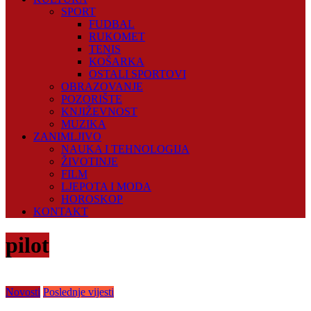
SPORT
FUDBAL
RUKOMET
TENIS
KOŠARKA
OSTALI SPORTOVI
OBRAZOVANJE
POZORIŠTE
KNJIŽEVNOST
MUZIKA
ZANIMLJIVO
NAUKA I TEHNOLOGIJA
ŽIVOTINJE
FILM
LJEPOTA I MODA
HOROSKOP
KONTAKT
pilot
Novosti
Poslednje vijesti