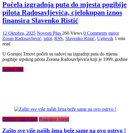
Počela izgradnja puta do mjesta pogibije
pilota Radosavljevića, cjelokupan iznos
finansira Slavenko Ristić
12 Oktobra, 2025
Novosti Plus
260 Views
0 Comments
major
Zoran Radosavljević
,
pilot
,
RSS
,
Slavenko Ristić
,
Ugljevik
1 min
read
U Gornjoj Trnovi počeli su radovi na izgradnji puta do mjesta
pogibije srpskog pilota Zorana Radosavljevića koji je 1999. godine
Saznaj više
Odmor i putovanje
Poslednje vijesti
Zašto sve više naših žena beže same na ovo ostrvo !