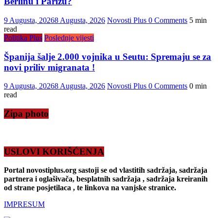
Berlinu i Parizu?
9 Augusta, 2026
8 Augusta, 2026
Novosti Plus
0 Comments
5 min
read
Politika Plus
Poslednje vijesti
Španija šalje 2.000 vojnika u Seutu: Spremaju se za
novi priliv migranata !
9 Augusta, 2026
8 Augusta, 2026
Novosti Plus
0 Comments
0 min
read
Zipa photo
USLOVI KORIŠĆENJA
Portal novostiplus.org sastoji se od vlastitih sadržaja, sadržaja
partnera i oglašivača, besplatnih sadržaja , sadržaja kreiranih
od strane posjetilaca , te linkova na vanjske stranice.
IMPRESUM