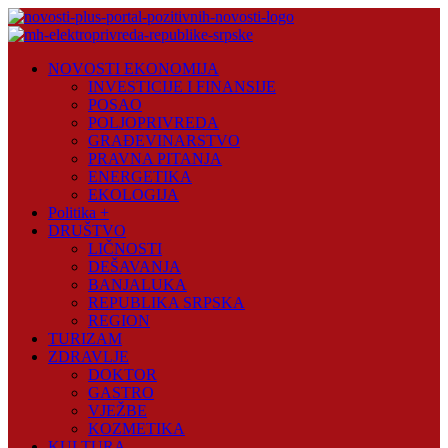
Skip
to
content
Novosti
NOVOSTI EKONOMIJA
Plus
INVESTICIJE I FINANSIJE
POSAO
Portal
POLJOPRIVREDA
pozitivnih
GRAĐEVINARSTVO
vijesti
PRAVNA PITANJA
ENERGETIKA
EKOLOGIJA
Politika +
DRUŠTVO
LIČNOSTI
DEŠAVANJA
BANJALUKA
REPUBLIKA SRPSKA
REGION
TURIZAM
ZDRAVLJE
DOKTOR
GASTRO
VJEŽBE
KOZMETIKA
KULTURA