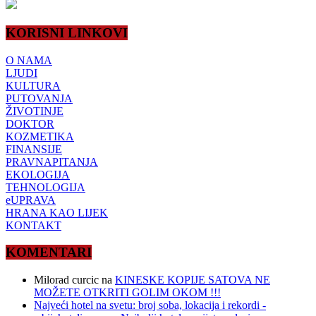
KORISNI LINKOVI
O NAMA
LJUDI
KULTURA
PUTOVANJA
ŽIVOTINJE
DOKTOR
KOZMETIKA
FINANSIJE
PRAVNAPITANJA
EKOLOGIJA
TEHNOLOGIJA
eUPRAVA
HRANA KAO LIJEK
KONTAKT
KOMENTARI
Milorad curcic
na
KINESKE KOPIJE SATOVA NE
MOŽETE OTKRITI GOLIM OKOM !!!
Najveći hotel na svetu: broj soba, lokacija i rekordi -