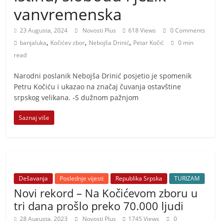
i
vanvremenska
t
i
23 Augusta, 2024
Novosti Plus
618 Views
0 Comments
,
,
,
v
banjaluka
Kočićev zbor
Nebojša Drinić
Petar Kočić
0 min
read
n
i
Narodni poslanik Nebojša Drinić posjetio je spomenik
h
Petru Kočiću i ukazao na značaj čuvanja ostavštine
srpskog velikana. -S dužnom pažnjom
v
i
Saznaj više
j
e
s
t
Dešavanja
Poslednje vijesti
Republika Srpska
TURIZAM
i
Novi rekord – Na Kočićevom zboru u
tri dana prošlo preko 70.000 ljudi
28 Augusta, 2023
Novosti Plus
1745 Views
0