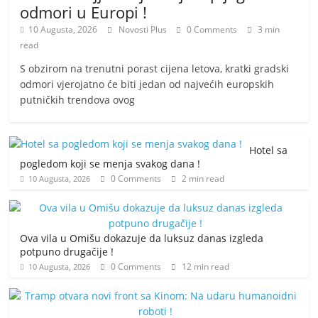
odmori u Europi !
10 Augusta, 2026
Novosti Plus
0 Comments
3 min
read
S obzirom na trenutni porast cijena letova, kratki gradski
odmori vjerojatno će biti jedan od najvećih europskih
putničkih trendova ovog
Hotel sa
pogledom koji se menja svakog dana !
0 Comments
2 min read
10 Augusta, 2026
Ova vila u Omišu dokazuje da luksuz danas izgleda
potpuno drugačije !
0 Comments
12 min read
10 Augusta, 2026