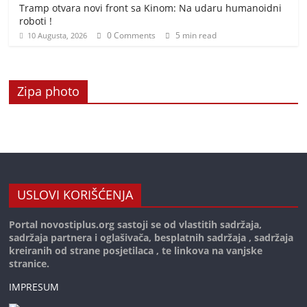
Tramp otvara novi front sa Kinom: Na udaru humanoidni
roboti !
0 Comments
5 min read
10 Augusta, 2026
Zipa photo
USLOVI KORIŠĆENJA
Portal novostiplus.org sastoji se od vlastitih sadržaja,
sadržaja partnera i oglašivača, besplatnih sadržaja , sadržaja
kreiranih od strane posjetilaca , te linkova na vanjske
stranice.
IMPRESUM