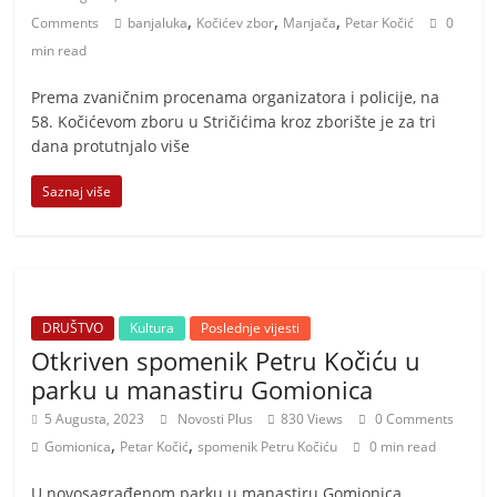
,
,
,
Comments
banjaluka
Kočićev zbor
Manjača
Petar Kočić
0
min read
Prema zvaničnim procenama organizatora i policije, na
58. Kočićevom zboru u Stričićima kroz zborište je za tri
dana protutnjalo više
Saznaj više
DRUŠTVO
Kultura
Poslednje vijesti
Otkriven spomenik Petru Kočiću u
parku u manastiru Gomionica
5 Augusta, 2023
Novosti Plus
830 Views
0 Comments
,
,
Gomionica
Petar Kočić
spomenik Petru Kočiću
0 min read
U novosagrađenom parku u manastiru Gomionica