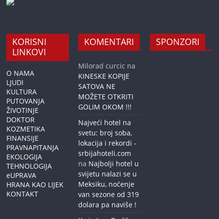
KORISNI
KOMENTARI
SPONZORI
LINKOVI
Milorad curcic
na
O NAMA
KINESKE KOPIJE
LJUDI
SATOVA NE
KULTURA
MOŽETE OTKRITI
PUTOVANJA
GOLIM OKOM !!!
ŽIVOTINJE
DOKTOR
Najveći hotel na
KOZMETIKA
svetu: broj soba,
FINANSIJE
lokacija i rekordi -
PRAVNAPITANJA
srbijahoteli.com
EKOLOGIJA
na
Najbolji hotel u
TEHNOLOGIJA
svijetu nalazi se u
eUPRAVA
Meksiku, noćenje
HRANA KAO LIJEK
KONTAKT
van sezone od 319
dolara pa naviše !