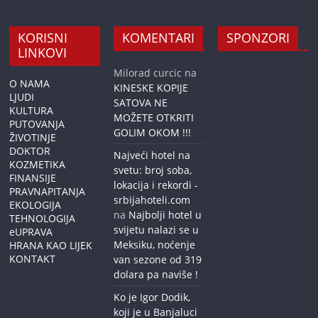
KORISNI
KOMENTARI
SPONZORI
LINKOVI
Milorad curcic
na
O NAMA
KINESKE KOPIJE
LJUDI
SATOVA NE
KULTURA
MOŽETE OTKRITI
PUTOVANJA
GOLIM OKOM !!!
ŽIVOTINJE
DOKTOR
Najveći hotel na
KOZMETIKA
svetu: broj soba,
FINANSIJE
lokacija i rekordi -
PRAVNAPITANJA
srbijahoteli.com
EKOLOGIJA
na
Najbolji hotel u
TEHNOLOGIJA
svijetu nalazi se u
eUPRAVA
Meksiku, noćenje
HRANA KAO LIJEK
KONTAKT
van sezone od 319
dolara pa naviše !
Ko je Igor Dodik,
koji je u Banjaluci