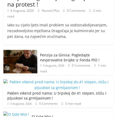
na protest !
6 Augusta, 2026
Novosti Plus
0 Comments
2 min
read
Iako su cijelo ljeto imali problem sa vodosnabdijevanjem,
nezadovoljstvo mještana Dragočaja je kulminiralo jer su
pet dana, na najvećim vrućinama,
Penzija za Ginisa: Pogledajte
nevjerovatne brojke iz Fonda PIO !
0 Comments
1 min
6 Augusta, 2026
read
Paklen vikend pred nama: U Srpskoj do 41 stepen, stižu i
pljuskovi sa grmljavinom !
0 Comments
0 min read
6 Augusta, 2026
‘O Sole Mio !