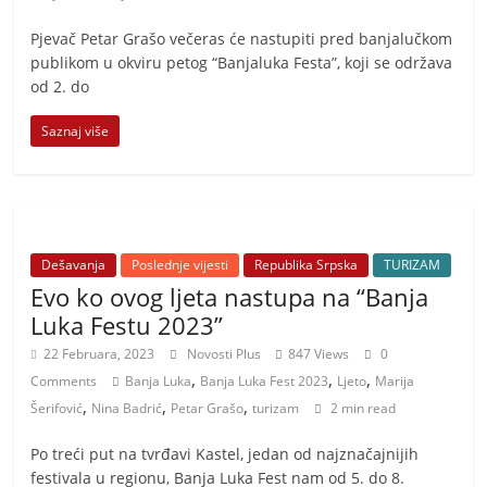
t
i
Pjevač Petar Grašo večeras će nastupiti pred banjalučkom
publikom u okviru petog “Banjaluka Festa”, koji se održava
v
od 2. do
n
i
Saznaj više
h
v
i
j
Dešavanja
Poslednje vijesti
Republika Srpska
TURIZAM
e
Evo ko ovog ljeta nastupa na “Banja
s
Luka Festu 2023”
t
22 Februara, 2023
Novosti Plus
847 Views
0
i
,
,
,
Comments
Banja Luka
Banja Luka Fest 2023
Ljeto
Marija
,
,
,
Šerifović
Nina Badrić
Petar Grašo
turizam
2 min read
Po treći put na tvrđavi Kastel, jedan od najznačajnijih
festivala u regionu, Banja Luka Fest nam od 5. do 8.