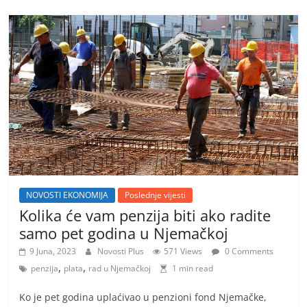
NOVOSTI EKONOMIJA
Poslednje vijesti
Kolika će vam penzija biti ako radite
samo pet godina u Njemačkoj
9 Juna, 2023
Novosti Plus
571 Views
0 Comments
,
,
penzija
plata
rad u Njemačkoj
1 min read
Ko je pet godina uplaćivao u penzioni fond Njemačke,