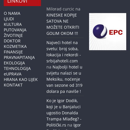
LINKOVI
Milorad curcic
na
O NAMA
KINESKE KOPIJE
LJUDI
SATOVA NE
KULTURA
MOŽETE OTKRITI
PUTOVANJA
GOLIM OKOM !!!
ŽIVOTINJE
DOKTOR
Najveći hotel na
KOZMETIKA
svetu: broj soba,
FINANSIJE
lokacija i rekordi -
PRAVNAPITANJA
srbijahoteli.com
EKOLOGIJA
na
Najbolji hotel u
TEHNOLOGIJA
svijetu nalazi se u
eUPRAVA
Meksiku, noćenje
HRANA KAO LIJEK
KONTAKT
van sezone od 319
dolara pa naviše !
Ko je Igor Dodik,
koji je u Banjaluci
ugostio Donalda
Trampa Mlađeg? -
Politički.rs
na
Igor