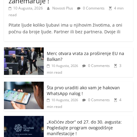
zanemaruje !
10 Augusta, 2026
Novosti Plus
0 Comments
4 min
read
Pitate ljude koliko ljubavi ima u njihovim životima, a oni
počnu da broje ljude. Partner ili bez partnera. Dvoje ili
Merc otvara vrata za proširenje EU na
Balkan?
0 Comments
3
10 Augusta, 2026
min read
Šta prvo uraditi ako vam je hakovan
WhatsApp nalog !
0 Comments
4
10 Augusta, 2026
min read
„Kočićev zbor“ od 27. do 30. avgusta:
Pogledajte program ovogodišnje
manifestacije !