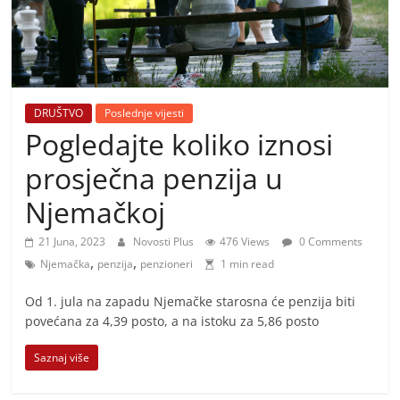
i
t
i
v
n
DRUŠTVO
Poslednje vijesti
i
Pogledajte koliko iznosi
h
prosječna penzija u
v
Njemačkoj
i
j
21 Juna, 2023
Novosti Plus
476 Views
0 Comments
e
,
,
Njemačka
penzija
penzioneri
1 min read
s
Od 1. jula na zapadu Njemačke starosna će penzija biti
t
povećana za 4,39 posto, a na istoku za 5,86 posto
i
Saznaj više