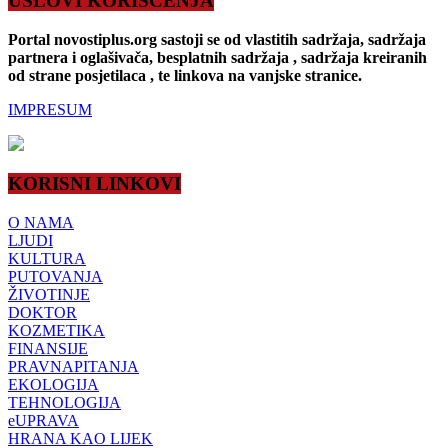
USLOVI KORIŠĆENJA
Portal novostiplus.org sastoji se od vlastitih sadržaja, sadržaja
partnera i oglašivača, besplatnih sadržaja , sadržaja kreiranih
od strane posjetilaca , te linkova na vanjske stranice.
IMPRESUM
KORISNI LINKOVI
O NAMA
LJUDI
KULTURA
PUTOVANJA
ŽIVOTINJE
DOKTOR
KOZMETIKA
FINANSIJE
PRAVNAPITANJA
EKOLOGIJA
TEHNOLOGIJA
eUPRAVA
HRANA KAO LIJEK