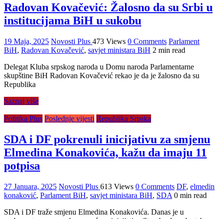
Radovan Kovačević: Žalosno da su Srbi u
institucijama BiH u sukobu
19 Maja, 2025
Novosti Plus
473 Views
0 Comments
Parlament
BiH
,
Radovan Kovačević
,
savjet ministara BiH
2 min read
Delegat Kluba srpskog naroda u Domu naroda Parlamentarne
skupštine BiH Radovan Kovačević rekao je da je žalosno da su
Republika
Saznaj više
Politika Plus
Poslednje vijesti
Republika Srpska
SDA i DF pokrenuli inicijativu za smjenu
Elmedina Konakovića, kažu da imaju 11
potpisa
27 Januara, 2025
Novosti Plus
613 Views
0 Comments
DF
,
elmedin
konaković
,
Parlament BiH
,
savjet ministara BiH
,
SDA
0 min read
SDA i DF traže smjenu Elmedina Konakovića. Danas je u