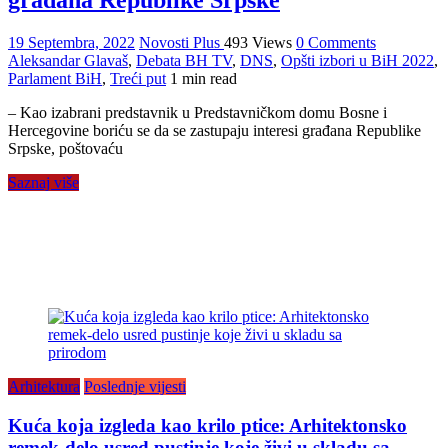
građana Republike Srpske
19 Septembra, 2022
Novosti Plus
493 Views
0 Comments
Aleksandar Glavaš
,
Debata BH TV
,
DNS
,
Opšti izbori u BiH 2022
,
Parlament BiH
,
Treći put
1 min read
– Kao izabrani predstavnik u Predstavničkom domu Bosne i
Hercegovine boriću se da se zastupaju interesi građana Republike
Srpske, poštovaću
Saznaj više
Arhitektura
Poslednje vijesti
Kuća koja izgleda kao krilo ptice: Arhitektonsko
remek-delo usred pustinje koje živi u skladu sa