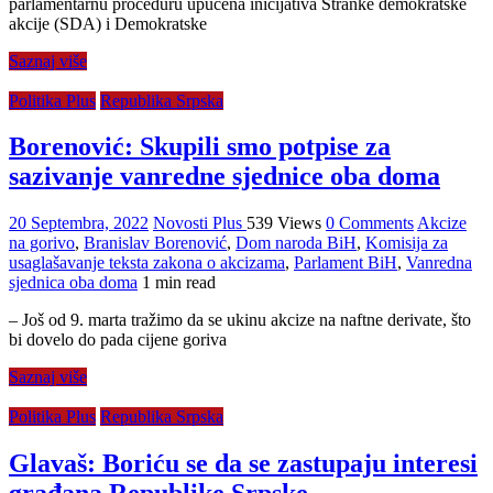
parlamentarnu proceduru upućena inicijativa Stranke demokratske
akcije (SDA) i Demokratske
Saznaj više
Politika Plus
Republika Srpska
Borenović: Skupili smo potpise za
sazivanje vanredne sjednice oba doma
20 Septembra, 2022
Novosti Plus
539 Views
0 Comments
Akcize
na gorivo
,
Branislav Borenović
,
Dom naroda BiH
,
Komisija za
usaglašavanje teksta zakona o akcizama
,
Parlament BiH
,
Vanredna
sjednica oba doma
1 min read
– Još od 9. marta tražimo da se ukinu akcize na naftne derivate, što
bi dovelo do pada cijene goriva
Saznaj više
Politika Plus
Republika Srpska
Glavaš: Boriću se da se zastupaju interesi