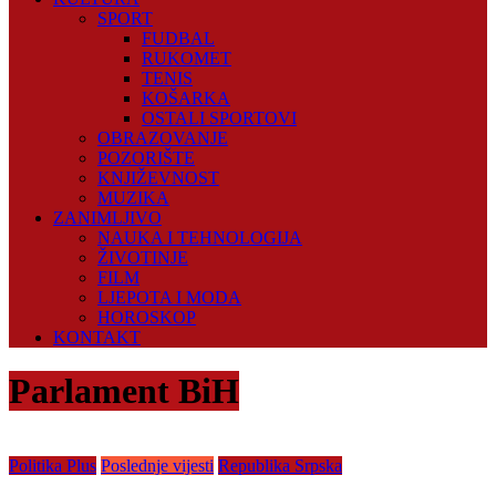
SPORT
FUDBAL
RUKOMET
TENIS
KOŠARKA
OSTALI SPORTOVI
OBRAZOVANJE
POZORIŠTE
KNJIŽEVNOST
MUZIKA
ZANIMLJIVO
NAUKA I TEHNOLOGIJA
ŽIVOTINJE
FILM
LJEPOTA I MODA
HOROSKOP
KONTAKT
Parlament BiH
Politika Plus
Poslednje vijesti
Republika Srpska