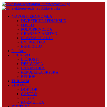
Skip
to
content
Novosti
NOVOSTI EKONOMIJA
Plus
INVESTICIJE I FINANSIJE
POSAO
Portal
POLJOPRIVREDA
pozitivnih
GRAĐEVINARSTVO
vijesti
PRAVNA PITANJA
ENERGETIKA
EKOLOGIJA
Politika +
DRUŠTVO
LIČNOSTI
DEŠAVANJA
BANJALUKA
REPUBLIKA SRPSKA
REGION
TURIZAM
ZDRAVLJE
DOKTOR
GASTRO
VJEŽBE
KOZMETIKA
KULTURA