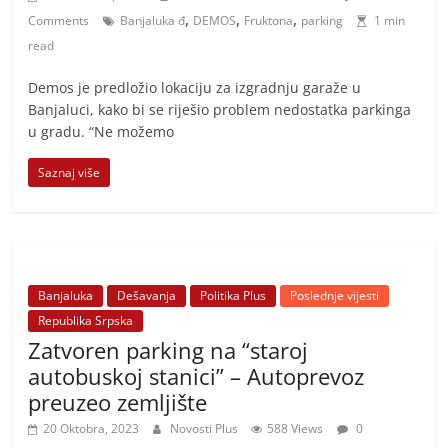
,
,
,
Comments
Banjaluka đ
DEMOS
Fruktona
parking
1 min
read
Demos je predložio lokaciju za izgradnju garaže u
Banjaluci, kako bi se riješio problem nedostatka parkinga
u gradu. “Ne možemo
Saznaj više
Banjaluka
Dešavanja
Politika Plus
Poslednje vijesti
Republika Srpska
Zatvoren parking na “staroj
autobuskoj stanici” – Autoprevoz
preuzeo zemljište
20 Oktobra, 2023
Novosti Plus
588 Views
0