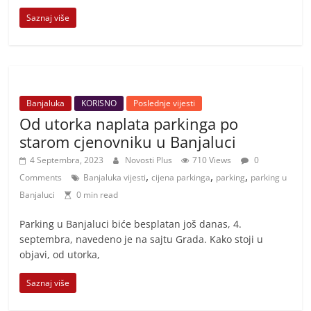
Saznaj više
Banjaluka
KORISNO
Poslednje vijesti
Od utorka naplata parkinga po
starom cjenovniku u Banjaluci
4 Septembra, 2023
Novosti Plus
710 Views
0
,
,
,
Comments
Banjaluka vijesti
cijena parkinga
parking
parking u
Banjaluci
0 min read
Parking u Banjaluci biće besplatan još danas, 4.
septembra, navedeno je na sajtu Grada. Kako stoji u
objavi, od utorka,
Saznaj više