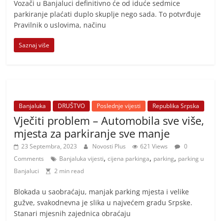
Vozači u Banjaluci definitivno će od iduće sedmice
parkiranje plaćati duplo skuplje nego sada. To potvrđuje
Pravilnik o uslovima, načinu
Saznaj više
Banjaluka
DRUŠTVO
Poslednje vijesti
Republika Srpska
Vječiti problem – Automobila sve više,
mjesta za parkiranje sve manje
23 Septembra, 2023
Novosti Plus
621 Views
0
,
,
,
Comments
Banjaluka vijesti
cijena parkinga
parking
parking u
Banjaluci
2 min read
Blokada u saobraćaju, manjak parking mjesta i velike
gužve, svakodnevna je slika u najvećem gradu Srpske.
Stanari mjesnih zajednica obraćaju