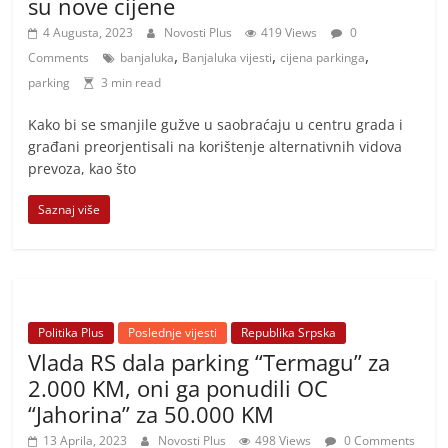
su nove cijene
4 Augusta, 2023
Novosti Plus
419 Views
0
,
,
,
Comments
banjaluka
Banjaluka vijesti
cijena parkinga
parking
3 min read
Kako bi se smanjile gužve u saobraćaju u centru grada i
građani preorjentisali na korištenje alternativnih vidova
prevoza, kao što
Saznaj više
Politika Plus
Poslednje vijesti
Republika Srpska
Vlada RS dala parking “Termagu” za
2.000 KM, oni ga ponudili OC
“Jahorina” za 50.000 KM
13 Aprila, 2023
Novosti Plus
498 Views
0 Comments