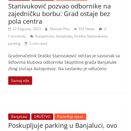
Stanivuković pozvao odbornike na
zajedničku borbu: Grad ostaje bez
pola centra
22 Augusta, 2023
Novosti Plus
552 Views
0
,
,
,
Comments
Autoprevoz
banjaluka
Draško Stanivuković
parking
2 min read
Gradonačelnik Draško Stanivuković održao je sastanak sa
šefovima klubova odbornika Skupštine grada Banjaluke
zbog slučaja Autoprevoz. Na sastanku je odlučeno
Saznaj više
Banjaluka
DRUŠTVO
Poslednje vijesti
Poskupljuje parking u Banjaluci, ovo