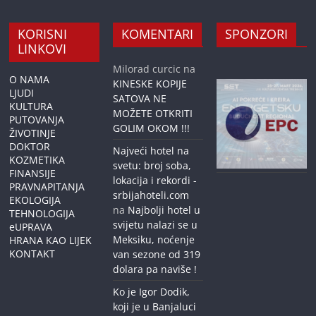
KORISNI
KOMENTARI
SPONZORI
LINKOVI
Milorad curcic
na
O NAMA
KINESKE KOPIJE
LJUDI
SATOVA NE
KULTURA
MOŽETE OTKRITI
PUTOVANJA
GOLIM OKOM !!!
ŽIVOTINJE
DOKTOR
Najveći hotel na
KOZMETIKA
svetu: broj soba,
FINANSIJE
lokacija i rekordi -
PRAVNAPITANJA
srbijahoteli.com
EKOLOGIJA
na
Najbolji hotel u
TEHNOLOGIJA
svijetu nalazi se u
eUPRAVA
Meksiku, noćenje
HRANA KAO LIJEK
KONTAKT
van sezone od 319
dolara pa naviše !
Ko je Igor Dodik,
koji je u Banjaluci