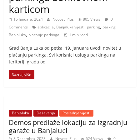
i
karticom
t
i
16 Januara, 2024
Novosti Plus
805 Views
0
,
,
,
v
Comments
aplikacija
Banjaluka vijesti
parking
parking
,
Banjaluka
plaćanje parkinga
1 min read
n
i
Grad Banja Luka od petka, 19. januara uvodi novitet u
h
plaćanju parkinga. Svi korisnici usluga parkinga na
teritoriji grada od
v
i
Saznaj više
j
e
s
t
Banjaluka
Dešavanja
Poslednje vijesti
i
Demos predlaže lokaciju za izgradnju
garaže u Banjaluci
8 Decembra, 2023
Novosti Plus
624 Views
0