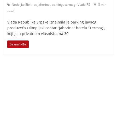
,
,
,
,
Nedeljko Elek
oc jahorina
parking
termag
Vlada RS
3 min
read
Vlada Republike Srpske iznajmila je parking javnog
preduzeća Olimpijski centar “Jahorina” hotelu “Termag”,
koji je u privatnom vlasništu, na 30
Saznaj više