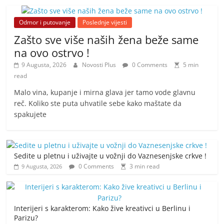
Odmor i putovanje
Poslednje vijesti
Zašto sve više naših žena beže same
na ovo ostrvo !
9 Augusta, 2026
Novosti Plus
0 Comments
5 min
read
Malo vina, kupanje i mirna glava jer tamo vode glavnu
reč. Koliko ste puta uhvatile sebe kako maštate da
spakujete
Sedite u pletnu i uživajte u vožnji do Vaznesenjske crkve !
0 Comments
3 min read
9 Augusta, 2026
Interijeri s karakterom: Kako žive kreativci u Berlinu i
Parizu?