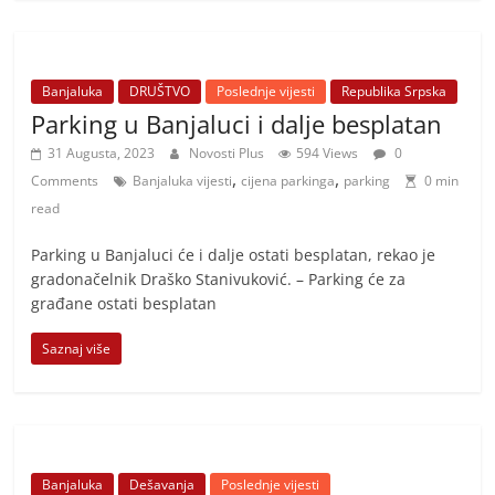
Banjaluka
DRUŠTVO
Poslednje vijesti
Republika Srpska
Parking u Banjaluci i dalje besplatan
31 Augusta, 2023
Novosti Plus
594 Views
0
,
,
Comments
Banjaluka vijesti
cijena parkinga
parking
0 min
read
Parking u Banjaluci će i dalje ostati besplatan, rekao je
gradonačelnik Draško Stanivuković. – Parking će za
građane ostati besplatan
Saznaj više
Banjaluka
Dešavanja
Poslednje vijesti