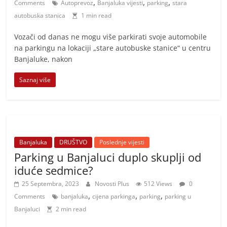
,
,
,
Comments
Autoprevoz
Banjaluka vijesti
parking
stara
autobuska stanica
1 min read
Vozači od danas ne mogu više parkirati svoje automobile
na parkingu na lokaciji „stare autobuske stanice“ u centru
Banjaluke, nakon
Saznaj više
Banjaluka
DRUŠTVO
Poslednje vijesti
Parking u Banjaluci duplo skuplji od
iduće sedmice?
25 Septembra, 2023
Novosti Plus
512 Views
0
,
,
,
Comments
banjaluka
cijena parkinga
parking
parking u
Banjaluci
2 min read