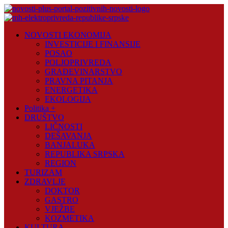
Skip
to
content
Novosti
NOVOSTI EKONOMIJA
Plus
INVESTICIJE I FINANSIJE
POSAO
Portal
POLJOPRIVREDA
pozitivnih
GRAĐEVINARSTVO
vijesti
PRAVNA PITANJA
ENERGETIKA
EKOLOGIJA
Politika +
DRUŠTVO
LIČNOSTI
DEŠAVANJA
BANJALUKA
REPUBLIKA SRPSKA
REGION
TURIZAM
ZDRAVLJE
DOKTOR
GASTRO
VJEŽBE
KOZMETIKA
KULTURA