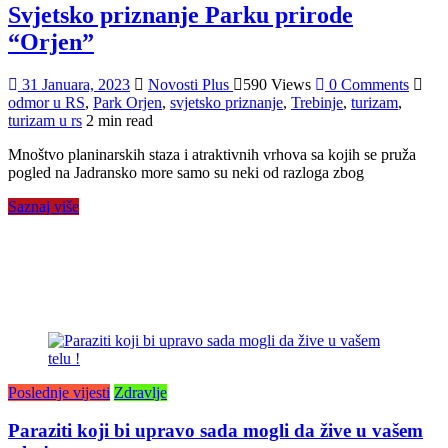
Svjetsko priznanje Parku prirode
“Orjen”
31 Januara, 2023
Novosti Plus
590 Views
0 Comments
odmor u RS
,
Park Orjen
,
svjetsko priznanje
,
Trebinje
,
turizam
,
turizam u rs
2 min read
Mnoštvo planinarskih staza i atraktivnih vrhova sa kojih se pruža
pogled na Јadransko more samo su neki od razloga zbog
Saznaj više
Poslednje vijesti
Zdravlje
Paraziti koji bi upravo sada mogli da žive u vašem