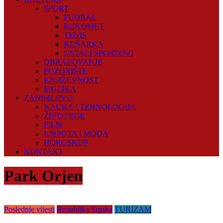
SPORT
FUDBAL
RUKOMET
TENIS
KOŠARKA
OSTALI SPORTOVI
OBRAZOVANJE
POZORIŠTE
KNJIŽEVNOST
MUZIKA
ZANIMLJIVO
NAUKA I TEHNOLOGIJA
ŽIVOTINJE
FILM
LJEPOTA I MODA
HOROSKOP
KONTAKT
Park Orjen
Poslednje vijesti
Republika Srpska
TURIZAM