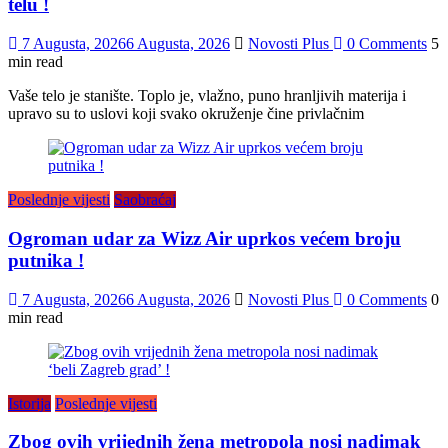
telu !
7 Augusta, 2026
6 Augusta, 2026
Novosti Plus
0 Comments
5
min read
Vaše telo je stanište. Toplo je, vlažno, puno hranljivih materija i
upravo su to uslovi koji svako okruženje čine privlačnim
Poslednje vijesti
Saobraćaj
Ogroman udar za Wizz Air uprkos većem broju
putnika !
7 Augusta, 2026
6 Augusta, 2026
Novosti Plus
0 Comments
0
min read
Istorija
Poslednje vijesti
Zbog ovih vrijednih žena metropola nosi nadimak