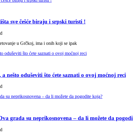
a sve češće biraju i srpski turisti !
ad
letovanje u Grčkoj, ima i onih koji se ipak
a nešto oduševiti što ćete saznati o ovoj moćnoj reci
ad
u: Dva grada su neprikosnovena – da li možete da pogodi
ad