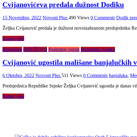
Cvijanovićeva predala dužnost Dodiku
15 Novembra, 2022
Novosti Plus
490 Views
0 Comments
Dodik pre
Željka Cvijanović predala je dužnost novoizabranom predsjedniku Re
Saznaj više
Banjaluka
DRUŠTVO
Poslednje vijesti
Republika Srpska
Cvijanović ugostila mališane banjalučkih
6 Oktobra, 2022
Novosti Plus
511 Views
0 Comments
banjaluka
,
Međ
Predsjednica Republike Srpske Željka Cvijanović ugostila je danas više
Saznaj više