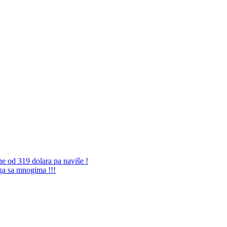
ne od 319 dolara pa naviše !
 ga sa mnogima !!!