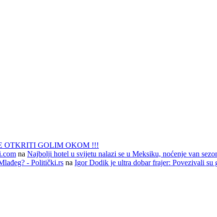
 OTKRITI GOLIM OKOM !!!
li.com
na
Najbolji hotel u svijetu nalazi se u Meksiku, noćenje van sezo
lađeg? - Politički.rs
na
Igor Dodik je ultra dobar frajer: Povezivali su