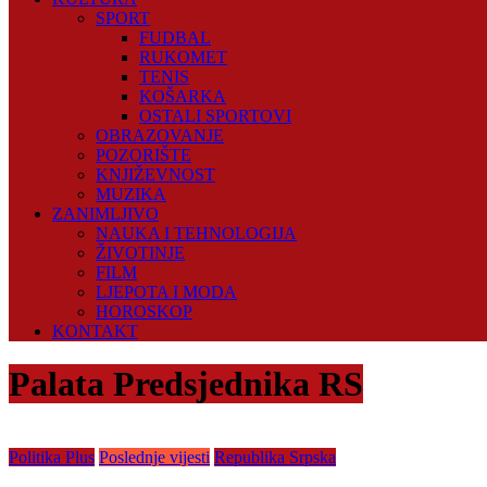
SPORT
FUDBAL
RUKOMET
TENIS
KOŠARKA
OSTALI SPORTOVI
OBRAZOVANJE
POZORIŠTE
KNJIŽEVNOST
MUZIKA
ZANIMLJIVO
NAUKA I TEHNOLOGIJA
ŽIVOTINJE
FILM
LJEPOTA I MODA
HOROSKOP
KONTAKT
Palata Predsjednika RS
Politika Plus
Poslednje vijesti
Republika Srpska