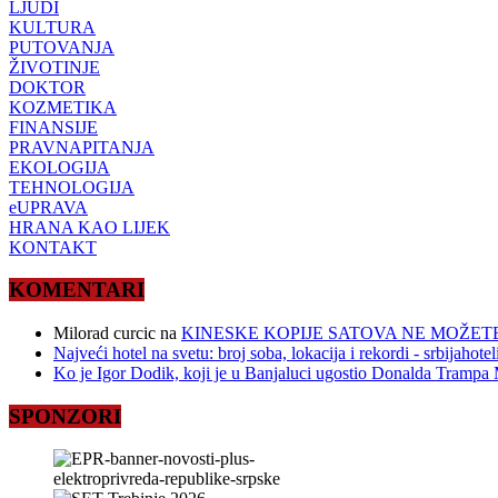
LJUDI
KULTURA
PUTOVANJA
ŽIVOTINJE
DOKTOR
KOZMETIKA
FINANSIJE
PRAVNAPITANJA
EKOLOGIJA
TEHNOLOGIJA
eUPRAVA
HRANA KAO LIJEK
KONTAKT
KOMENTARI
Milorad curcic
na
KINESKE KOPIJE SATOVA NE MOŽETE
Najveći hotel na svetu: broj soba, lokacija i rekordi - srbijahote
Ko je Igor Dodik, koji je u Banjaluci ugostio Donalda Trampa M
SPONZORI