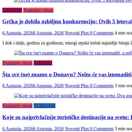
Ljetovanje
Poslednje vijesti
Grčka je dobila ozbiljnu konkurenciju: Ovih 5 letovališt
6 Augusta, 2026
6 Augusta, 2026
Novosti Plus
0 Comments
4 min re
I dok i dalje, godinu za godinom, mnogi srpski turisti najradije biraju 
Poslednje vijesti
Putovanja
Šta sve (ne) znamo o Dunavu? Nešto će vas iznenaditi, 
6 Augusta, 2026
6 Augusta, 2026
Novosti Plus
0 Comments
3 min re
Poslednje vijesti
TURIZAM
Koje su najprivlačnije turističke destinacije na svet
6 Augusta, 2026
6 Augusta, 2026
Novosti Plus
0 Comments
3 min re