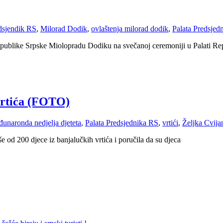
dsjendik RS
,
Milorad Dodik
,
ovlaštenja milorad dodik
,
Palata Predsjed
publike Srpske Miolopradu Dodiku na svečanoj ceremoniji u Palati Rep
 vrtića (FOTO)
unaronda nedjelja djeteta
,
Palata Predsjednika RS
,
vrtići
,
Željka Cvija
 od 200 djece iz banjalučkih vrtića i poručila da su djeca