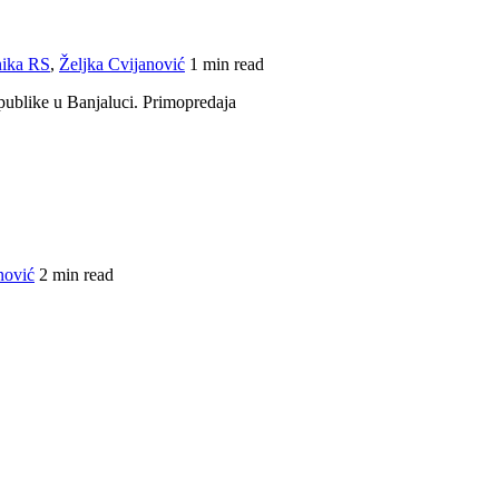
nika RS
,
Željka Cvijanović
1 min read
ublike u Banjaluci. Primopredaja
nović
2 min read