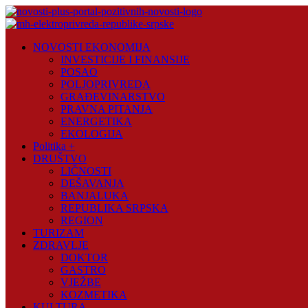
Skip
to
content
Novosti
NOVOSTI EKONOMIJA
Plus
INVESTICIJE I FINANSIJE
POSAO
Portal
POLJOPRIVREDA
pozitivnih
GRAĐEVINARSTVO
vijesti
PRAVNA PITANJA
ENERGETIKA
EKOLOGIJA
Politika +
DRUŠTVO
LIČNOSTI
DEŠAVANJA
BANJALUKA
REPUBLIKA SRPSKA
REGION
TURIZAM
ZDRAVLJE
DOKTOR
GASTRO
VJEŽBE
KOZMETIKA
KULTURA