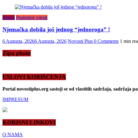
Biznis
Poslednje vijesti
Njemačka dobila još jednog “jednoroga” !
6 Augusta, 2026
6 Augusta, 2026
Novosti Plus
0 Comments
1 min re
Zipa photo
USLOVI KORIŠĆENJA
Portal novostiplus.org sastoji se od vlastitih sadržaja, sadržaja p
IMPRESUM
KORISNI LINKOVI
O NAMA