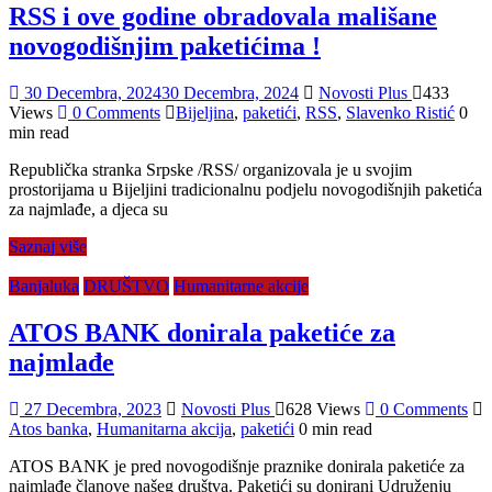
RSS i ove godine obradovala mališane
novogodišnjim paketićima !
30 Decembra, 2024
30 Decembra, 2024
Novosti Plus
433
Views
0 Comments
Bijeljina
,
paketići
,
RSS
,
Slavenko Ristić
0
min read
Republička stranka Srpske /RSS/ organizovala je u svojim
prostorijama u Bijeljini tradicionalnu podjelu novogodišnjih paketića
za najmlađe, a djeca su
Saznaj više
Banjaluka
DRUŠTVO
Humanitarne akcije
ATOS BANK donirala paketiće za
najmlađe
27 Decembra, 2023
Novosti Plus
628 Views
0 Comments
Atos banka
,
Humanitarna akcija
,
paketići
0 min read
ATOS BANK je pred novogodišnje praznike donirala paketiće za
najmlađe članove našeg društva. Paketići su donirani Udruženju