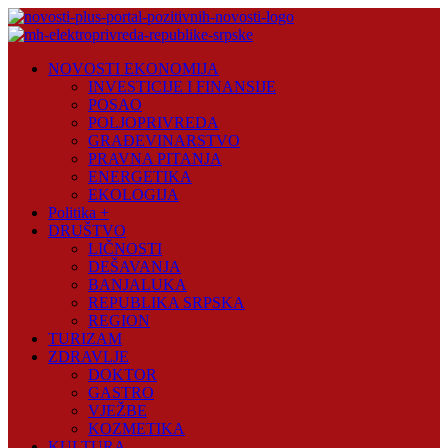
Skip
to
content
Novosti
NOVOSTI EKONOMIJA
Plus
INVESTICIJE I FINANSIJE
POSAO
Portal
POLJOPRIVREDA
pozitivnih
GRAĐEVINARSTVO
vijesti
PRAVNA PITANJA
ENERGETIKA
EKOLOGIJA
Politika +
DRUŠTVO
LIČNOSTI
DEŠAVANJA
BANJALUKA
REPUBLIKA SRPSKA
REGION
TURIZAM
ZDRAVLJE
DOKTOR
GASTRO
VJEŽBE
KOZMETIKA
KULTURA