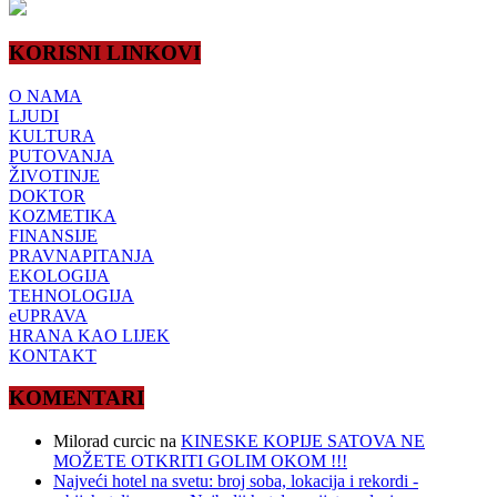
KORISNI LINKOVI
O NAMA
LJUDI
KULTURA
PUTOVANJA
ŽIVOTINJE
DOKTOR
KOZMETIKA
FINANSIJE
PRAVNAPITANJA
EKOLOGIJA
TEHNOLOGIJA
eUPRAVA
HRANA KAO LIJEK
KONTAKT
KOMENTARI
Milorad curcic
na
KINESKE KOPIJE SATOVA NE
MOŽETE OTKRITI GOLIM OKOM !!!
Najveći hotel na svetu: broj soba, lokacija i rekordi -