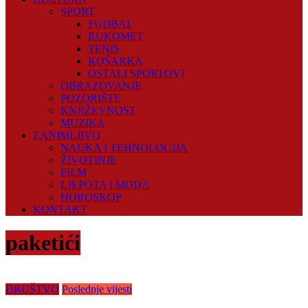
SPORT
FUDBAL
RUKOMET
TENIS
KOŠARKA
OSTALI SPORTOVI
OBRAZOVANJE
POZORIŠTE
KNJIŽEVNOST
MUZIKA
ZANIMLJIVO
NAUKA I TEHNOLOGIJA
ŽIVOTINJE
FILM
LJEPOTA I MODA
HOROSKOP
KONTAKT
paketići
DRUŠTVO
Poslednje vijesti