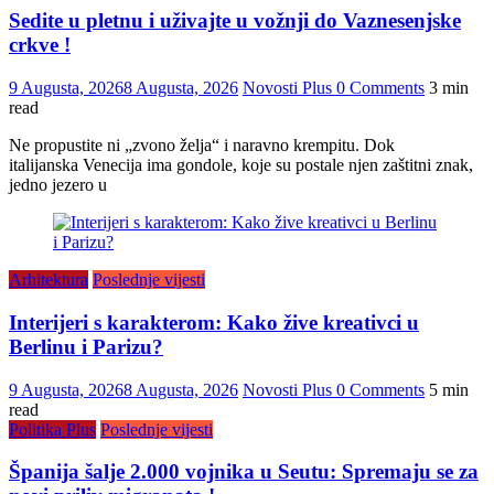
Sedite u pletnu i uživajte u vožnji do Vaznesenjske
crkve !
9 Augusta, 2026
8 Augusta, 2026
Novosti Plus
0 Comments
3 min
read
Ne propustite ni „zvono želja“ i naravno krempitu. Dok
italijanska Venecija ima gondole, koje su postale njen zaštitni znak,
jedno jezero u
Arhitektura
Poslednje vijesti
Interijeri s karakterom: Kako žive kreativci u
Berlinu i Parizu?
9 Augusta, 2026
8 Augusta, 2026
Novosti Plus
0 Comments
5 min
read
Politika Plus
Poslednje vijesti
Španija šalje 2.000 vojnika u Seutu: Spremaju se za