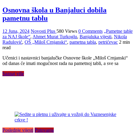
Osnovna škola u Banjaluci dobila
pametnu tablu
12 Juna, 2024
Novosti Plus
580 Views
0 Comments
„Pametne table
za NAJ škole“
,
Ahmet Murat Turkoglu
,
Banjaluka vijesti
,
Nikola
Radulović
,
OŠ „Miloš Crnjanski“
,
pametna tabla
,
petrićevac
2 min
read
Učenici i nastavnici banjalučke Osnovne škole „Miloš Crnjanski“
od danas će imati mogućnost rada na pametnoj tabli, a sve sa
Saznaj više
Poslednje vijesti
Putovanja