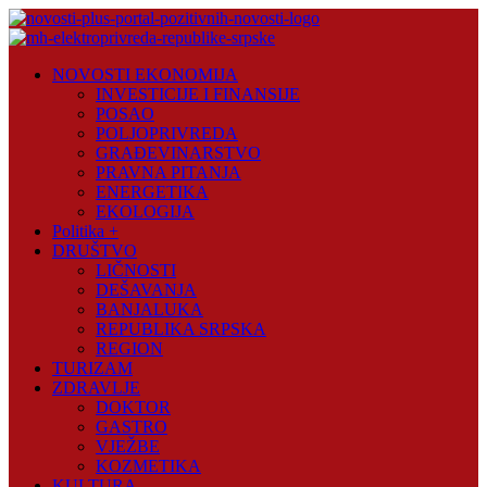
Skip
to
content
Novosti
NOVOSTI EKONOMIJA
Plus
INVESTICIJE I FINANSIJE
POSAO
Portal
POLJOPRIVREDA
pozitivnih
GRAĐEVINARSTVO
vijesti
PRAVNA PITANJA
ENERGETIKA
EKOLOGIJA
Politika +
DRUŠTVO
LIČNOSTI
DEŠAVANJA
BANJALUKA
REPUBLIKA SRPSKA
REGION
TURIZAM
ZDRAVLJE
DOKTOR
GASTRO
VJEŽBE
KOZMETIKA
KULTURA