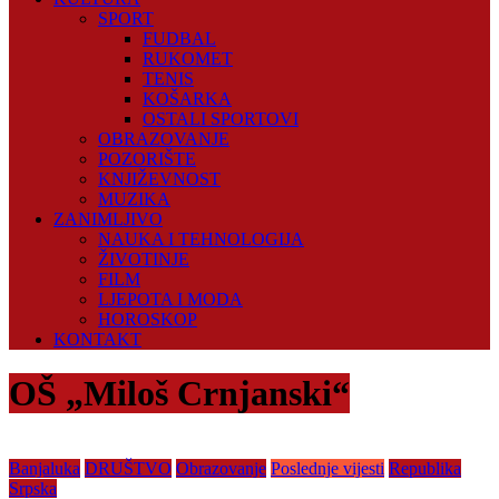
SPORT
FUDBAL
RUKOMET
TENIS
KOŠARKA
OSTALI SPORTOVI
OBRAZOVANJE
POZORIŠTE
KNJIŽEVNOST
MUZIKA
ZANIMLJIVO
NAUKA I TEHNOLOGIJA
ŽIVOTINJE
FILM
LJEPOTA I MODA
HOROSKOP
KONTAKT
OŠ „Miloš Crnjanski“
Banjaluka
DRUŠTVO
Obrazovanje
Poslednje vijesti
Republika
Srpska