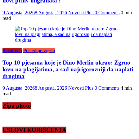
novi priliv migranata !
9 Augusta, 2026
8 Augusta, 2026
Novosti Plus
0 Comments
0 min
read
Kreativno
Poslednje vijesti
Top 10 pjesama koje je Dino Merlin ukrao: Zgruo
lovu na plagijatima, a sad najrigorozniji da naplati
drugima
9 Augusta, 2026
8 Augusta, 2026
Novosti Plus
0 Comments
4 min
read
Zipa photo
USLOVI KORIŠĆENJA