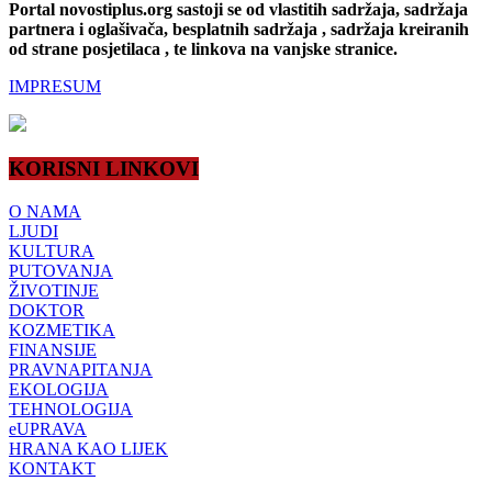
Portal novostiplus.org sastoji se od vlastitih sadržaja, sadržaja
partnera i oglašivača, besplatnih sadržaja , sadržaja kreiranih
od strane posjetilaca , te linkova na vanjske stranice.
IMPRESUM
KORISNI LINKOVI
O NAMA
LJUDI
KULTURA
PUTOVANJA
ŽIVOTINJE
DOKTOR
KOZMETIKA
FINANSIJE
PRAVNAPITANJA
EKOLOGIJA
TEHNOLOGIJA
eUPRAVA
HRANA KAO LIJEK
KONTAKT