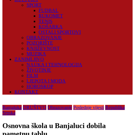
SPORT
FUDBAL
RUKOMET
TENIS
KOŠARKA
OSTALI SPORTOVI
OBRAZOVANJE
POZORIŠTE
KNJIŽEVNOST
MUZIKA
ZANIMLJIVO
NAUKA I TEHNOLOGIJA
ŽIVOTINJE
FILM
LJEPOTA I MODA
HOROSKOP
KONTAKT
Banjaluka
DRUŠTVO
Obrazovanje
Poslednje vijesti
Republika
Srpska
Osnovna škola u Banjaluci dobila
pametnu tablu