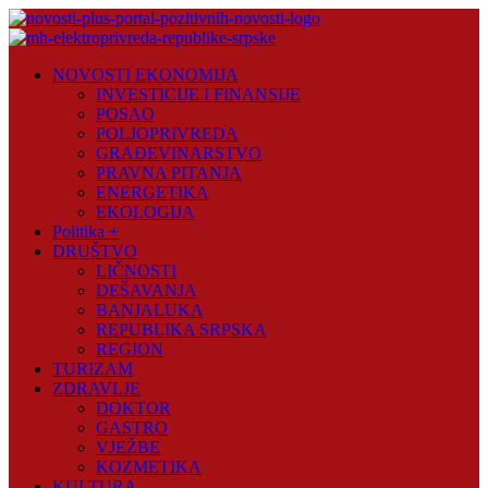
Skip
to
content
Novosti
NOVOSTI EKONOMIJA
Plus
INVESTICIJE I FINANSIJE
POSAO
Portal
POLJOPRIVREDA
pozitivnih
GRAĐEVINARSTVO
vijesti
PRAVNA PITANJA
ENERGETIKA
EKOLOGIJA
Politika +
DRUŠTVO
LIČNOSTI
DEŠAVANJA
BANJALUKA
REPUBLIKA SRPSKA
REGION
TURIZAM
ZDRAVLJE
DOKTOR
GASTRO
VJEŽBE
KOZMETIKA
KULTURA