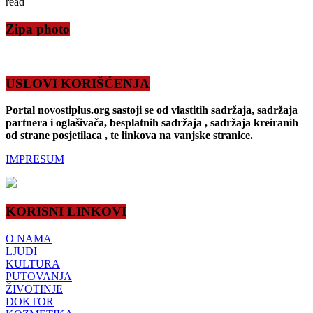
read
Zipa photo
USLOVI KORIŠĆENJA
Portal novostiplus.org sastoji se od vlastitih sadržaja, sadržaja
partnera i oglašivača, besplatnih sadržaja , sadržaja kreiranih
od strane posjetilaca , te linkova na vanjske stranice.
IMPRESUM
KORISNI LINKOVI
O NAMA
LJUDI
KULTURA
PUTOVANJA
ŽIVOTINJE
DOKTOR