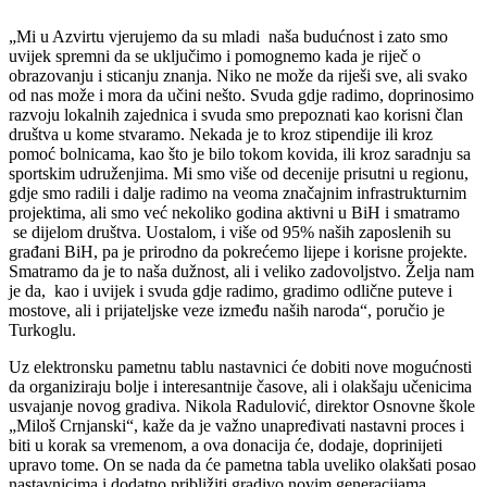
„Mi u Azvirtu vjerujemo da su mladi naša budućnost i zato smo
uvijek spremni da se uključimo i pomognemo kada je riječ o
obrazovanju i sticanju znanja. Niko ne može da riješi sve, ali svako
od nas može i mora da učini nešto. Svuda gdje radimo, doprinosimo
razvoju lokalnih zajednica i svuda smo prepoznati kao korisni član
društva u kome stvaramo. Nekada je to kroz stipendije ili kroz
pomoć bolnicama, kao što je bilo tokom kovida, ili kroz saradnju sa
sportskim udruženjima. Mi smo više od decenije prisutni u regionu,
gdje smo radili i dalje radimo na veoma značajnim infrastrukturnim
projektima, ali smo već nekoliko godina aktivni u BiH i smatramo
se dijelom društva. Uostalom, i više od 95% naših zaposlenih su
građani BiH, pa je prirodno da pokrećemo lijepe i korisne projekte.
Smatramo da je to naša dužnost, ali i veliko zadovoljstvo. Želja nam
je da, kao i uvijek i svuda gdje radimo, gradimo odlične puteve i
mostove, ali i prijateljske veze između naših naroda“, poručio je
Turkoglu.
Uz elektronsku pametnu tablu nastavnici će dobiti nove mogućnosti
da organiziraju bolje i interesantnije časove, ali i olakšaju učenicima
usvajanje novog gradiva. Nikola Radulović, direktor Osnovne škole
„Miloš Crnjanski“, kaže da je važno unapređivati nastavni proces i
biti u korak sa vremenom, a ova donacija će, dodaje, doprinijeti
upravo tome. On se nada da će pametna tabla uveliko olakšati posao
nastavnicima i dodatno približiti gradivo novim generacijama.