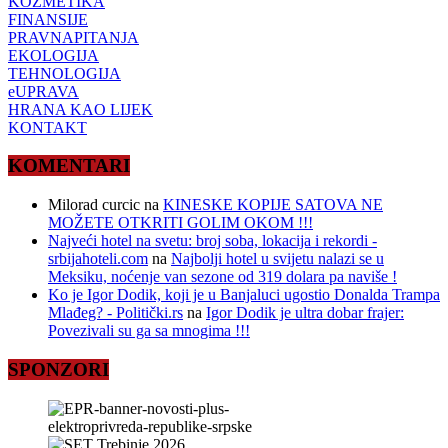
KOZMETIKA
FINANSIJE
PRAVNAPITANJA
EKOLOGIJA
TEHNOLOGIJA
eUPRAVA
HRANA KAO LIJEK
KONTAKT
KOMENTARI
Milorad curcic
na
KINESKE KOPIJE SATOVA NE
MOŽETE OTKRITI GOLIM OKOM !!!
Najveći hotel na svetu: broj soba, lokacija i rekordi -
srbijahoteli.com
na
Najbolji hotel u svijetu nalazi se u
Meksiku, noćenje van sezone od 319 dolara pa naviše !
Ko je Igor Dodik, koji je u Banjaluci ugostio Donalda Trampa
Mlađeg? - Politički.rs
na
Igor Dodik je ultra dobar frajer:
Povezivali su ga sa mnogima !!!
SPONZORI