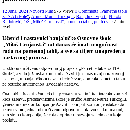
12 Juna, 2024
Novosti Plus
575 Views
0 Comments
„Pametne table
za NAJ škole“
,
Ahmet Murat Turkoglu
,
Banjaluka vijesti
,
Nikola
Radulović
,
OŠ „Miloš Crnjanski“
,
pametna tabla
,
petrićevac
2 min
read
Učenici i nastavnici banjalučke Osnovne škole
„Miloš Crnjanski“ od danas će imati mogućnost
rada na pametnoj tabli, a sve sa ciljem unapređenja
nastavnog procesa.
U sklopu društveno odgovornog projekta „Pametne table za NAJ
škole“, azerbejdžanska kompanija Azvirt je danas ovoj obrazovnoj
ustanovi, u banjalučkom naselju Petrićevac, donirala pametnu tablu
za potrebe savremenog izvođenja nastave.
Ovu tablu, koja tipičnu lekciju pretvara u zanimljiv i interaktivan rad
kroz zabavu, predstavnicima škole je uručio Ahmet Murat Turkoglu,
generalni direktor kompanije Azvirt. Tom prilikom on je istakao da
je ovo samo jedna od društveno odgovornih aktivnosti kojima oni,
kao strana kompanija, žele da doprinesu razvoju zajednice u kojoj
posluju.