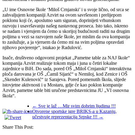
„U ime Osnovne škole ‘Miloš Crnjanski’ i u svoje lično, od srca se
zahvaljujem kompaniji Azvirt na ovom savršenom i prelijepom
poklonu koji će, aposlutno sam siguran, doprinijeti vrhunskom
razvoju i usavršavanju našeg nastavnog proseca. Isto tako, iskreno
se nadam i vjerujem da ćemo u skorijoj budućnosti raditi na drugim
poljima u vezi sa razvojem naše škole, jer mislim da ova kompanija
to zaslužuje, a ja vjeruem da ćemo mi na svim poljima opravdati
njihovo povjerenje“, istakao je Radulović.
Inače, društveno odgovorni projekat „Pametne table za NAJ škole“
kompanija Azvirt realizuje tokom maja i juna u četiri lokalne
zajednice u BiH. Do sada, pored OŠ „Miloš Crnjanski“ interaktivna
ploča darovana je OŠ „Ćamil Sijarić“ u Nemiloj, kod Zenice i OŠ
„Skender Kulenović“ iz Sarajeva. Pored pomenutih škola, slijede
istovjetne aktivnosti i u Mostaru, gdje će kao poklon kompanije
Azvirt, pametne table biti uručene predstavnicima JU „VI osnovna
škola“.
←
Sve je laž …Mir svim dobrim ljudima !!!
Otvorene sportske igre BRIKS-a u Kazanju,
učestvuje reprezentacija Srpske !!!
→
Share This Post: