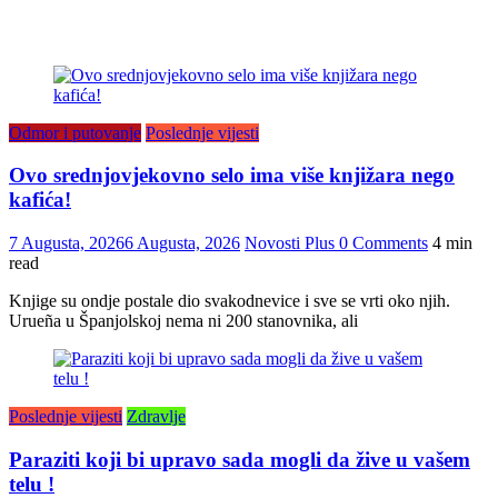
Odmor i putovanje
Poslednje vijesti
Ovo srednjovjekovno selo ima više knjižara nego
kafića!
7 Augusta, 2026
6 Augusta, 2026
Novosti Plus
0 Comments
4 min
read
Knjige su ondje postale dio svakodnevice i sve se vrti oko njih.
Urueña u Španjolskoj nema ni 200 stanovnika, ali
Poslednje vijesti
Zdravlje
Paraziti koji bi upravo sada mogli da žive u vašem
telu !