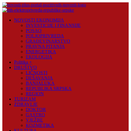
Skip
to
content
Novosti
NOVOSTI EKONOMIJA
Plus
INVESTICIJE I FINANSIJE
POSAO
Portal
POLJOPRIVREDA
pozitivnih
GRAĐEVINARSTVO
vijesti
PRAVNA PITANJA
ENERGETIKA
EKOLOGIJA
Politika +
DRUŠTVO
LIČNOSTI
DEŠAVANJA
BANJALUKA
REPUBLIKA SRPSKA
REGION
TURIZAM
ZDRAVLJE
DOKTOR
GASTRO
VJEŽBE
KOZMETIKA
KULTURA