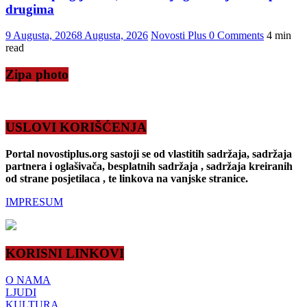
drugima
9 Augusta, 2026
8 Augusta, 2026
Novosti Plus
0 Comments
4 min
read
Zipa photo
USLOVI KORIŠĆENJA
Portal novostiplus.org sastoji se od vlastitih sadržaja, sadržaja
partnera i oglašivača, besplatnih sadržaja , sadržaja kreiranih
od strane posjetilaca , te linkova na vanjske stranice.
IMPRESUM
KORISNI LINKOVI
O NAMA
LJUDI
KULTURA