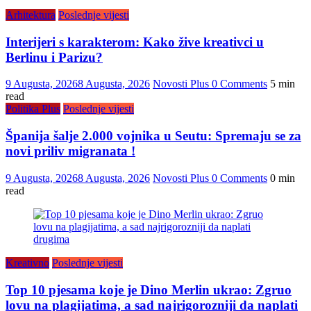
Arhitektura
Poslednje vijesti
Interijeri s karakterom: Kako žive kreativci u
Berlinu i Parizu?
9 Augusta, 2026
8 Augusta, 2026
Novosti Plus
0 Comments
5 min
read
Politika Plus
Poslednje vijesti
Španija šalje 2.000 vojnika u Seutu: Spremaju se za
novi priliv migranata !
9 Augusta, 2026
8 Augusta, 2026
Novosti Plus
0 Comments
0 min
read
Kreativno
Poslednje vijesti
Top 10 pjesama koje je Dino Merlin ukrao: Zgruo
lovu na plagijatima, a sad najrigorozniji da naplati