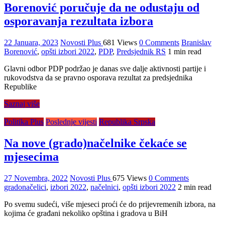
Borenović poručuje da ne odustaju od
osporavanja rezultata izbora
22 Januara, 2023
Novosti Plus
681 Views
0 Comments
Branislav
Borenović
,
opšti izbori 2022
,
PDP
,
Predsjednik RS
1 min read
Glavni odbor PDP podržao je danas sve dalje aktivnosti partije i
rukovodstva da se pravno osporava rezultat za predsjednika
Republike
Saznaj više
Politika Plus
Poslednje vijesti
Republika Srpska
Na nove (grado)načelnike čekaće se
mjesecima
27 Novembra, 2022
Novosti Plus
675 Views
0 Comments
gradonačelici
,
izbori 2022
,
načelnici
,
opšti izbori 2022
2 min read
Po svemu sudeći, više mjeseci proći će do prijevremenih izbora, na
kojima će građani nekoliko opština i gradova u BiH