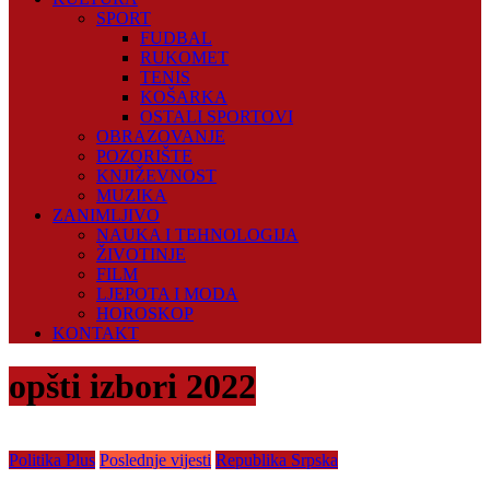
SPORT
FUDBAL
RUKOMET
TENIS
KOŠARKA
OSTALI SPORTOVI
OBRAZOVANJE
POZORIŠTE
KNJIŽEVNOST
MUZIKA
ZANIMLJIVO
NAUKA I TEHNOLOGIJA
ŽIVOTINJE
FILM
LJEPOTA I MODA
HOROSKOP
KONTAKT
opšti izbori 2022
Politika Plus
Poslednje vijesti
Republika Srpska