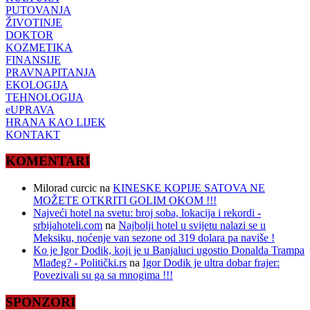
PUTOVANJA
ŽIVOTINJE
DOKTOR
KOZMETIKA
FINANSIJE
PRAVNAPITANJA
EKOLOGIJA
TEHNOLOGIJA
eUPRAVA
HRANA KAO LIJEK
KONTAKT
KOMENTARI
Milorad curcic
na
KINESKE KOPIJE SATOVA NE
MOŽETE OTKRITI GOLIM OKOM !!!
Najveći hotel na svetu: broj soba, lokacija i rekordi -
srbijahoteli.com
na
Najbolji hotel u svijetu nalazi se u
Meksiku, noćenje van sezone od 319 dolara pa naviše !
Ko je Igor Dodik, koji je u Banjaluci ugostio Donalda Trampa
Mlađeg? - Politički.rs
na
Igor Dodik je ultra dobar frajer:
Povezivali su ga sa mnogima !!!
SPONZORI