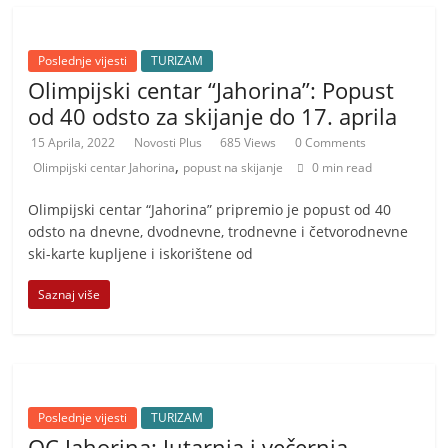
Poslednje vijesti
TURIZAM
Olimpijski centar “Jahorina”: Popust
od 40 odsto za skijanje do 17. aprila
15 Aprila, 2022
Novosti Plus
685 Views
0 Comments
,
Olimpijski centar Jahorina
popust na skijanje
0 min read
Olimpijski centar “Jahorina” pripremio je popust od 40
odsto na dnevne, dvodnevne, trodnevne i četvorodnevne
ski-karte kupljene i iskorištene od
Saznaj više
Poslednje vijesti
TURIZAM
OC Jahorina: Jutarnja i večernja