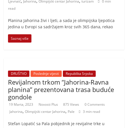
,
,
,
t
Ljevnaić
Jahorina
Olimpijski centar Jahorina
turizam
0 min
read
i
v
Planina Јahorina živi i ljeti, a sada je olimpijska ljepotica
n
jedina u Evropi sa sadržajem kroz svih 365 dana, rekao
i
Saznaj više
h
v
i
j
e
DRUŠTVO
Poslednje vijesti
Republika Srpska
Revijalnom trkom “Jahorina-Ravna
s
planina” prezentovana trasa buduće
t
gondole
i
19 Marta, 2023
Novosti Plus
875 Views
0 Comments
,
,
Jahorina
Olimpijski centar Jahorina
Pale
3 min read
Stefan Lopatić sa Pala pobjednik je revijalne trke u