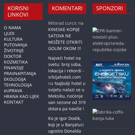
KORISNI
KOMENTARI
SPONZORI
LINKOVI
Milorad curcic
na
O NAMA
KINESKE KOPIJE
LJUDI
SATOVA NE
KULTURA
MOŽETE OTKRITI
PUTOVANJA
GOLIM OKOM !!!
ŽIVOTINJE
DOKTOR
Najveći hotel na
KOZMETIKA
svetu: broj soba,
FINANSIJE
lokacija i rekordi -
PRAVNAPITANJA
srbijahoteli.com
EKOLOGIJA
na
Najbolji hotel u
TEHNOLOGIJA
svijetu nalazi se u
eUPRAVA
Meksiku, noćenje
HRANA KAO LIJEK
KONTAKT
van sezone od 319
dolara pa naviše !
Ko je Igor Dodik,
koji je u Banjaluci
ugostio Donalda