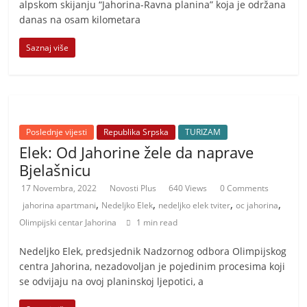
alpskom skijanju “Jahorina-Ravna planina” koja je održana
danas na osam kilometara
Saznaj više
Poslednje vijesti
Republika Srpska
TURIZAM
Elek: Od Jahorine žele da naprave
Bjelašnicu
17 Novembra, 2022
Novosti Plus
640 Views
0 Comments
,
,
,
,
jahorina apartmani
Nedeljko Elek
nedeljko elek tviter
oc jahorina
Olimpijski centar Jahorina
1 min read
Nedeljko Elek, predsjednik Nadzornog odbora Olimpijskog
centra Jahorina, nezadovoljan je pojedinim procesima koji
se odvijaju na ovoj planinskoj ljepotici, a