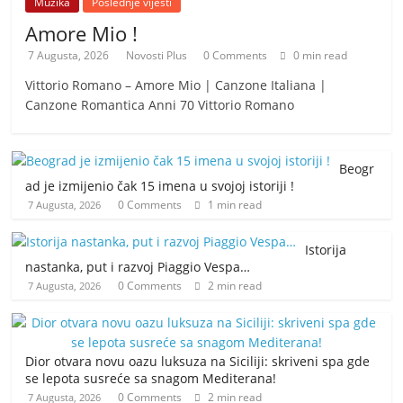
Muzika
Poslednje vijesti
Amore Mio !
7 Augusta, 2026
Novosti Plus
0 Comments
0 min read
Vittorio Romano – Amore Mio | Canzone Italiana |
Canzone Romantica Anni 70 Vittorio Romano
Beogr
ad je izmijenio čak 15 imena u svojoj istoriji !
0 Comments
1 min read
7 Augusta, 2026
Istorija
nastanka, put i razvoj Piaggio Vespa…
0 Comments
2 min read
7 Augusta, 2026
Dior otvara novu oazu luksuza na Siciliji: skriveni spa gde
se lepota susreće sa snagom Mediterana!
0 Comments
2 min read
7 Augusta, 2026