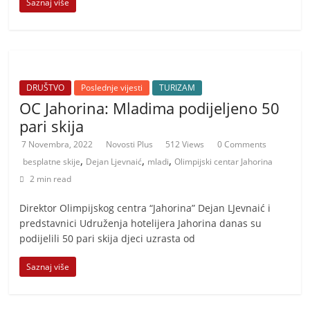
Saznaj više
DRUŠTVO
Poslednje vijesti
TURIZAM
OC Jahorina: Mladima podijeljeno 50
pari skija
7 Novembra, 2022
Novosti Plus
512 Views
0 Comments
,
,
,
besplatne skije
Dejan Ljevnaić
mladi
Olimpijski centar Jahorina
2 min read
Direktor Olimpijskog centra “Jahorina” Dejan LJevnaić i
predstavnici Udruženja hotelijera Jahorina danas su
podijelili 50 pari skija djeci uzrasta od
Saznaj više