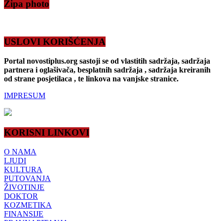
Zipa photo
USLOVI KORIŠĆENJA
Portal novostiplus.org sastoji se od vlastitih sadržaja, sadržaja
partnera i oglašivača, besplatnih sadržaja , sadržaja kreiranih
od strane posjetilaca , te linkova na vanjske stranice.
IMPRESUM
KORISNI LINKOVI
O NAMA
LJUDI
KULTURA
PUTOVANJA
ŽIVOTINJE
DOKTOR
KOZMETIKA
FINANSIJE