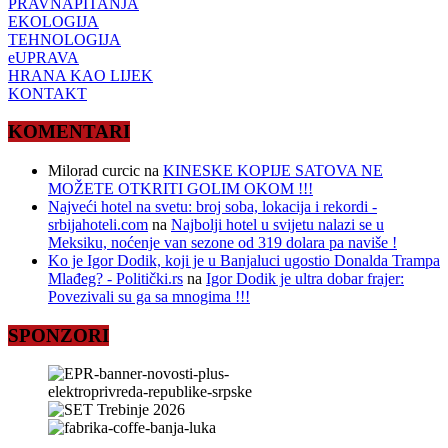
PRAVNAPITANJA
EKOLOGIJA
TEHNOLOGIJA
eUPRAVA
HRANA KAO LIJEK
KONTAKT
KOMENTARI
Milorad curcic
na
KINESKE KOPIJE SATOVA NE
MOŽETE OTKRITI GOLIM OKOM !!!
Najveći hotel na svetu: broj soba, lokacija i rekordi -
srbijahoteli.com
na
Najbolji hotel u svijetu nalazi se u
Meksiku, noćenje van sezone od 319 dolara pa naviše !
Ko je Igor Dodik, koji je u Banjaluci ugostio Donalda Trampa
Mlađeg? - Politički.rs
na
Igor Dodik je ultra dobar frajer:
Povezivali su ga sa mnogima !!!
SPONZORI