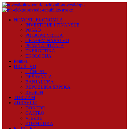
Skip
to
content
Novosti
NOVOSTI EKONOMIJA
Plus
INVESTICIJE I FINANSIJE
POSAO
Portal
POLJOPRIVREDA
pozitivnih
GRAĐEVINARSTVO
vijesti
PRAVNA PITANJA
ENERGETIKA
EKOLOGIJA
Politika +
DRUŠTVO
LIČNOSTI
DEŠAVANJA
BANJALUKA
REPUBLIKA SRPSKA
REGION
TURIZAM
ZDRAVLJE
DOKTOR
GASTRO
VJEŽBE
KOZMETIKA
KULTURA