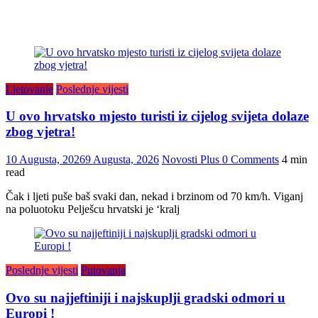
Ljetovanje
Poslednje vijesti
U ovo hrvatsko mjesto turisti iz cijelog svijeta dolaze
zbog vjetra!
10 Augusta, 2026
9 Augusta, 2026
Novosti Plus
0 Comments
4 min
read
Čak i ljeti puše baš svaki dan, nekad i brzinom od 70 km/h. Viganj
na poluotoku Pelješcu hrvatski je ‘kralj
Poslednje vijesti
Putovanja
Ovo su najjeftiniji i najskuplji gradski odmori u
Europi !