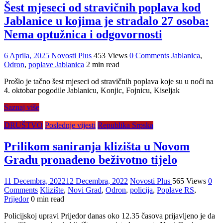
Šest mjeseci od stravičnih poplava kod
Jablanice u kojima je stradalo 27 osoba:
Nema optužnica i odgovornosti
6 Aprila, 2025
Novosti Plus
453 Views
0 Comments
Jablanica
,
Odron
,
poplave Jablanica
2 min read
Prošlo je tačno šest mjeseci od stravičnih poplava koje su u noći na
4. oktobar pogodile Jablanicu, Konjic, Fojnicu, Kiseljak
Saznaj više
DRUŠTVO
Poslednje vijesti
Republika Srpska
Prilikom saniranja klizišta u Novom
Gradu pronađeno beživotno tijelo
11 Decembra, 2022
12 Decembra, 2022
Novosti Plus
565 Views
0
Comments
Klizište
,
Novi Grad
,
Odron
,
policija
,
Poplave RS
,
Prijedor
0 min read
Policijskoj upravi Prijedor danas oko 12.35 časova prijavljeno je da