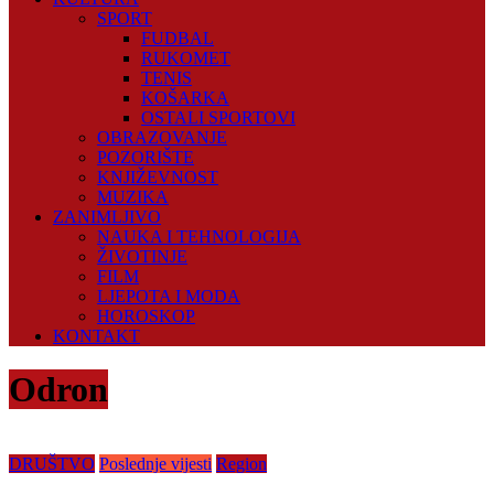
SPORT
FUDBAL
RUKOMET
TENIS
KOŠARKA
OSTALI SPORTOVI
OBRAZOVANJE
POZORIŠTE
KNJIŽEVNOST
MUZIKA
ZANIMLJIVO
NAUKA I TEHNOLOGIJA
ŽIVOTINJE
FILM
LJEPOTA I MODA
HOROSKOP
KONTAKT
Odron
DRUŠTVO
Poslednje vijesti
Region