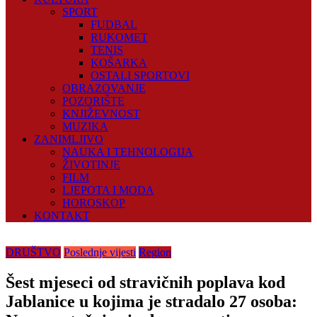
SPORT
FUDBAL
RUKOMET
TENIS
KOŠARKA
OSTALI SPORTOVI
OBRAZOVANJE
POZORIŠTE
KNJIŽEVNOST
MUZIKA
ZANIMLJIVO
NAUKA I TEHNOLOGIJA
ŽIVOTINJE
FILM
LJEPOTA I MODA
HOROSKOP
KONTAKT
DRUŠTVO
Poslednje vijesti
Region
Šest mjeseci od stravičnih poplava kod
Jablanice u kojima je stradalo 27 osoba: