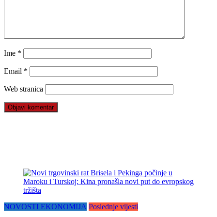
Ime
*
Email
*
Web stranica
NOVOSTI EKONOMIJA
Poslednje vijesti