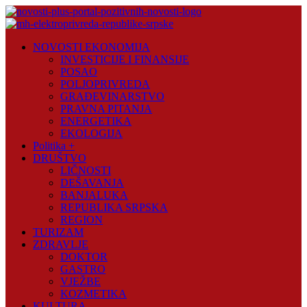
Skip
to
content
Novosti
NOVOSTI EKONOMIJA
Plus
INVESTICIJE I FINANSIJE
POSAO
Portal
POLJOPRIVREDA
pozitivnih
GRAĐEVINARSTVO
vijesti
PRAVNA PITANJA
ENERGETIKA
EKOLOGIJA
Politika +
DRUŠTVO
LIČNOSTI
DEŠAVANJA
BANJALUKA
REPUBLIKA SRPSKA
REGION
TURIZAM
ZDRAVLJE
DOKTOR
GASTRO
VJEŽBE
KOZMETIKA
KULTURA