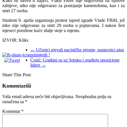
Kako su naveli u najavi, Vlada FBiH nije odgovorila na njihove
zahtjeve, niko nije odgovarao za postojanje kamenoloma, kao i za
smrt 27 osoba.
Studenti 9. aprila organizuju protest ispred zgrade Vlade FBiH, još
niko nije odgovarao za smrt 29 osoba u poplavama. I nakon šest
mjeseci porušene kuće idalje stoje u mjestu.
IZVOR: Kliks
←
Učenici pjevali nacističke pjesme, nastavnici nisu
primijetili !
Ćosić: Građani su uz Srpsku i osuđuju opozicione
lidere
→
Share This Post:
Komentariši
Vaša email adresa neće biti objavljivana.
Neophodna polja su
označena sa
*
Komentar
*