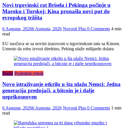
Novi trgovinski rat Brisela i Pekinga počinje u
Maroku i Turskoj: Kina pronašla novi put do
evropskog tržišta
6 Augusta, 2026
6 Augusta, 2026
Novosti Plus
0 Comments
4 min
read
EU suočava se sa novim izazovom u trgovinskom ratu sa Kinom.
Umesto da robu izvozi direktno, Peking ulaže milijarde dolara
Posao
Poslednje vijesti
Novo istraživanje otkrilo u šta ulažu Nemci: Jedna
generacija prednjači, a bitcoin je i dalje
neprikosnoven
6 Augusta, 2026
6 Augusta, 2026
Novosti Plus
0 Comments
1 min
read