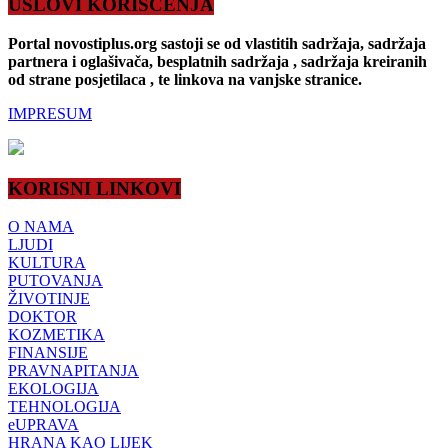
USLOVI KORIŠĆENJA
Portal novostiplus.org sastoji se od vlastitih sadržaja, sadržaja
partnera i oglašivača, besplatnih sadržaja , sadržaja kreiranih
od strane posjetilaca , te linkova na vanjske stranice.
IMPRESUM
KORISNI LINKOVI
O NAMA
LJUDI
KULTURA
PUTOVANJA
ŽIVOTINJE
DOKTOR
KOZMETIKA
FINANSIJE
PRAVNAPITANJA
EKOLOGIJA
TEHNOLOGIJA
eUPRAVA
HRANA KAO LIJEK