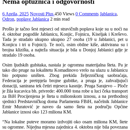
Nema optužnica i odgovornosti
6 Aprila, 2025
Novosti Plus
450 Views
0 Comments
Jablanica
,
Odron
,
poplave Jablanica
2 min read
Prošlo je tačno šest mjeseci od stravičnih poplava koje su u noći na
4. oktobar pogodile Jablanicu, Konjic, Fojnicu, Kiseljak i Kreševo.
Tada je stradalo ukupno ukupno 27 osoba (19 u Jablanici, pet u
Konjicu i tri u Fojnici). Te noći, osim obilne kiše, aktivirana su i
brojna klizišta, a najteža situacija je bila u Donjoj Jablanici gdje je
stradalo 19 osoba.
Osim ljudskih gubitaka, nastala je ogromna materijalna šteta. Pa je
tako dio pruge na lokalitetu Komadinovo vrelo na ulazu u Jablanicu
bio potpuno uništen. Zbog prekida željezničkog saobraćaja,
Federacija je pretrpjela brojne gubitke, a pruga je, zahvaljujući
donaciji, sanirana tek četiri mjeseca kasnije. Pruga Sarajevo – Ploče
je žila kucavica bh. privrede: 400.000 tona robe u luci čeka transport
za BiH Procijenjena je šteta u milionskom iznosu, a na prethodnoj
sjednici Predstavničkog doma Parlamenta FBiH, načelnik Jablanice
Emir Muratović je naveo da samo šteta na području Općine
Jablanice iznosi oko 123 miliona KM.
“Na lokalne puteve moramo izdvojiti oko osam miliona KM, štete
su ogromne. Nijedna mjesna zajednica 4. oktobra nije bila povezana