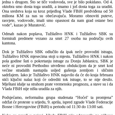
jedna s drugom. Što se tiče vodovoda, sve je bilo pokidano. Od 4.
oktobra smo dosta toga uradili, a imamo i još dosta toga za uraditi.
Ona sredstva koja su kroz prijedlog Vlade FBiH predviđena od 50
miliona KM za nas su obećavajuća. Moramo obnoviti puteve,
rasvjete, vodovode, imali smo opasnost da nam grad ostane bez
vode”, kazao je Muratović.
Odmah nakon poplava, Tužilaštvo HNK i Tužilaštvo SBK su
formirali predmete vezano za smrt 27 osoba na području ovih
kantona.
Dok je Tužilaštvo SBK odlučilo da ipak neće provoditi istragu,
Tužilaštvo HNK mjesecima stoji u mjestu. Tužilaštvo HNK i nakon
pola godine šuti o pokretanju istrage za Donju Jablanicu, SBK je
neće ni provoditi Prethodno utvrđeno obdukcijom da je smrt kod
većine stradalih nastupila usljed gušenja zemljom i sličnim
sadržajem. Iako je Tužilaštvo HNK najavilo da će do kraja februara
stići ključni nalaz koji će odrediti tok istrage, to se nije desilo.
Mještani idalje sa strahom prate vremensku prognozu, a stave su i da
Vlada FBiH nije ništa uradila za njih.
Podsjećamo, neformalna grupa studenata “Hoćel’ ta promjena”
održat će proteste u srijedu, 9. aprila, ispred zgrade Vlade Federacije
Bosne i Hercegovine (FBiH) u periodu od 11:30 do 13:00 sati.