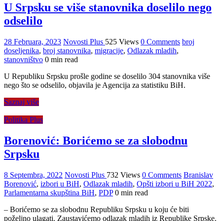
U Srpsku se više stanovnika doselilo nego
odselilo
28 Februara, 2023
Novosti Plus
525 Views
0 Comments
broj
doseljenika
,
broj stanovnika
,
migracije
,
Odlazak mladih
,
stanovništvo
0 min read
U Republiku Srpsku prošle godine se doselilo 304 stanovnika više
nego što se odselilo, objavila je Agencija za statistiku BiH.
Saznaj više
Politika Plus
Borenović: Borićemo se za slobodnu
Srpsku
8 Septembra, 2022
Novosti Plus
732 Views
0 Comments
Branislav
Borenović
,
izbori u BiH
,
Odlazak mladih
,
Opšti izbori u BiH 2022
,
Parlamentarna skupština BiH
,
PDP
0 min read
– Borićemo se za slobodnu Republiku Srpsku u koju će biti
poželjno ulagati. Zaustavićemo odlazak mladih iz Republike Srpske.