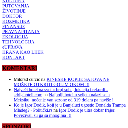
KULTURA
PUTOVANJA
ŽIVOTINJE
DOKTOR
KOZMETIKA
FINANSIJE
PRAVNAPITANJA
EKOLOGIJA
TEHNOLOGIJA
eUPRAVA
HRANA KAO LIJEK
KONTAKT
KOMENTARI
Milorad curcic
na
KINESKE KOPIJE SATOVA NE
MOŽETE OTKRITI GOLIM OKOM !!!
Najveći hotel na svetu: broj soba, lokacija i rekordi -
srbijahoteli.com
na
Najbolji hotel u svijetu nalazi se u
Meksiku, noćenje van sezone od 319 dolara pa naviše !
Ko je Igor Dodik, koji je u Banjaluci ugostio Donalda Trampa
Mlađeg? - Politički.rs
na
Igor Dodik je ultra dobar frajer:
Povezivali su ga sa mnogima !!!
SPONZORI