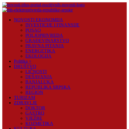
Skip
to
content
Novosti
NOVOSTI EKONOMIJA
Plus
INVESTICIJE I FINANSIJE
POSAO
Portal
POLJOPRIVREDA
pozitivnih
GRAĐEVINARSTVO
vijesti
PRAVNA PITANJA
ENERGETIKA
EKOLOGIJA
Politika +
DRUŠTVO
LIČNOSTI
DEŠAVANJA
BANJALUKA
REPUBLIKA SRPSKA
REGION
TURIZAM
ZDRAVLJE
DOKTOR
GASTRO
VJEŽBE
KOZMETIKA
KULTURA