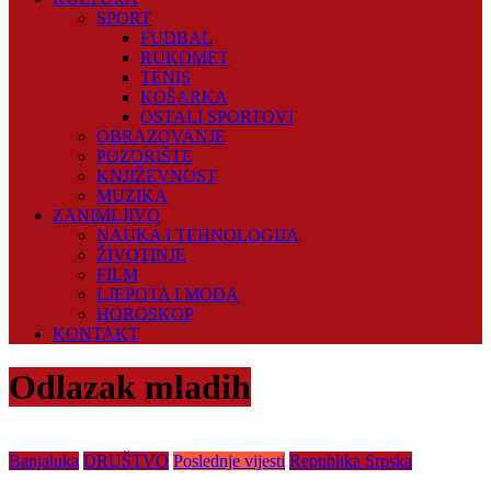
SPORT
FUDBAL
RUKOMET
TENIS
KOŠARKA
OSTALI SPORTOVI
OBRAZOVANJE
POZORIŠTE
KNJIŽEVNOST
MUZIKA
ZANIMLJIVO
NAUKA I TEHNOLOGIJA
ŽIVOTINJE
FILM
LJEPOTA I MODA
HOROSKOP
KONTAKT
Odlazak mladih
Banjaluka
DRUŠTVO
Poslednje vijesti
Republika Srpska