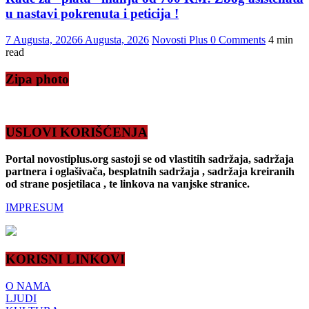
u nastavi pokrenuta i peticija !
7 Augusta, 2026
6 Augusta, 2026
Novosti Plus
0 Comments
4 min
read
Zipa photo
USLOVI KORIŠĆENJA
Portal novostiplus.org sastoji se od vlastitih sadržaja, sadržaja
partnera i oglašivača, besplatnih sadržaja , sadržaja kreiranih
od strane posjetilaca , te linkova na vanjske stranice.
IMPRESUM
KORISNI LINKOVI
O NAMA
LJUDI