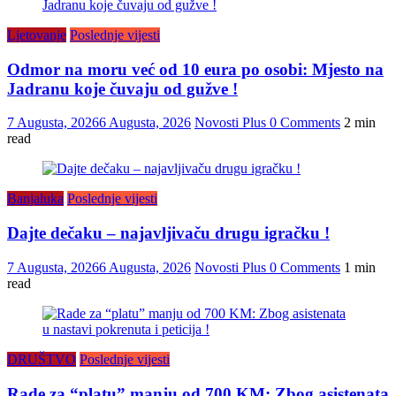
Ljetovanje
Poslednje vijesti
Odmor na moru već od 10 eura po osobi: Mjesto na
Jadranu koje čuvaju od gužve !
7 Augusta, 2026
6 Augusta, 2026
Novosti Plus
0 Comments
2 min
read
Banjaluka
Poslednje vijesti
Dajte dečaku – najavljivaču drugu igračku !
7 Augusta, 2026
6 Augusta, 2026
Novosti Plus
0 Comments
1 min
read
DRUŠTVO
Poslednje vijesti
Rade za “platu” manju od 700 KM: Zbog asistenata