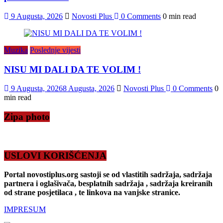
9 Augusta, 2026
Novosti Plus
0 Comments
0 min read
Muzika
Poslednje vijesti
NISU MI DALI DA TE VOLIM !
9 Augusta, 2026
8 Augusta, 2026
Novosti Plus
0 Comments
0
min read
Zipa photo
USLOVI KORIŠĆENJA
Portal novostiplus.org sastoji se od vlastitih sadržaja, sadržaja
partnera i oglašivača, besplatnih sadržaja , sadržaja kreiranih
od strane posjetilaca , te linkova na vanjske stranice.
IMPRESUM