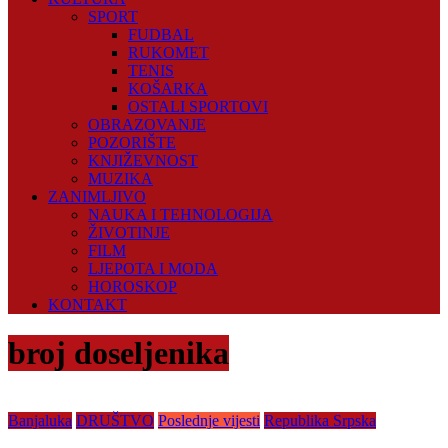
SPORT
FUDBAL
RUKOMET
TENIS
KOŠARKA
OSTALI SPORTOVI
OBRAZOVANJE
POZORIŠTE
KNJIŽEVNOST
MUZIKA
ZANIMLJIVO
NAUKA I TEHNOLOGIJA
ŽIVOTINJE
FILM
LJEPOTA I MODA
HOROSKOP
KONTAKT
broj doseljenika
Banjaluka
DRUŠTVO
Poslednje vijesti
Republika Srpska