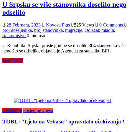
U Srpsku se više stanovnika doselilo nego
odselilo
28 Februara, 2023
Novosti Plus
525 Views
0 Comments
broj doseljenika
,
broj stanovnika
,
migracije
,
Odlazak mladih
,
stanovništvo
0 min read
U Republiku Srpsku prošle godine se doselilo 304 stanovnika više
nego što se odselilo, objavila je Agencija za statistiku BiH.
Saznaj više
Dešavanja
Poslednje vijesti
TOBL: “Ljeto na Vrbasu” opravdalo očekivanja !