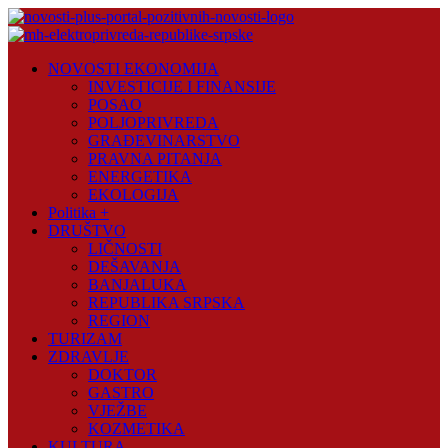
Skip
to
content
Novosti
NOVOSTI EKONOMIJA
Plus
INVESTICIJE I FINANSIJE
POSAO
Portal
POLJOPRIVREDA
pozitivnih
GRAĐEVINARSTVO
vijesti
PRAVNA PITANJA
ENERGETIKA
EKOLOGIJA
Politika +
DRUŠTVO
LIČNOSTI
DEŠAVANJA
BANJALUKA
REPUBLIKA SRPSKA
REGION
TURIZAM
ZDRAVLJE
DOKTOR
GASTRO
VJEŽBE
KOZMETIKA
KULTURA