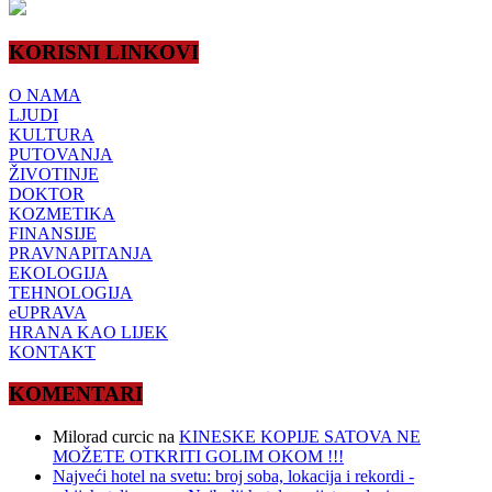
KORISNI LINKOVI
O NAMA
LJUDI
KULTURA
PUTOVANJA
ŽIVOTINJE
DOKTOR
KOZMETIKA
FINANSIJE
PRAVNAPITANJA
EKOLOGIJA
TEHNOLOGIJA
eUPRAVA
HRANA KAO LIJEK
KONTAKT
KOMENTARI
Milorad curcic
na
KINESKE KOPIJE SATOVA NE
MOŽETE OTKRITI GOLIM OKOM !!!
Najveći hotel na svetu: broj soba, lokacija i rekordi -