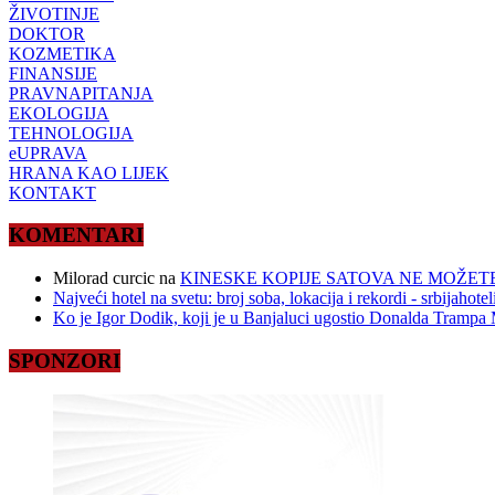
ŽIVOTINJE
DOKTOR
KOZMETIKA
FINANSIJE
PRAVNAPITANJA
EKOLOGIJA
TEHNOLOGIJA
eUPRAVA
HRANA KAO LIJEK
KONTAKT
KOMENTARI
Milorad curcic
na
KINESKE KOPIJE SATOVA NE MOŽETE
Najveći hotel na svetu: broj soba, lokacija i rekordi - srbijahote
Ko je Igor Dodik, koji je u Banjaluci ugostio Donalda Trampa M
SPONZORI