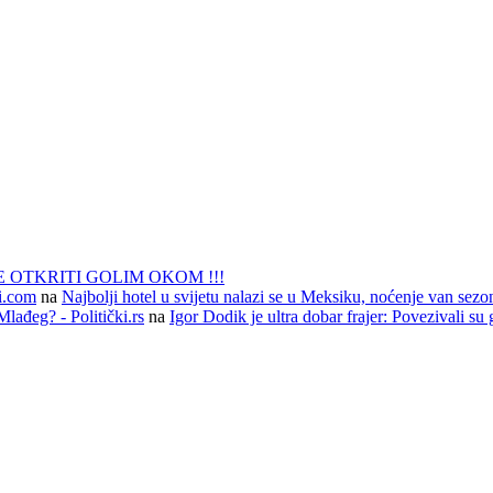
 OTKRITI GOLIM OKOM !!!
li.com
na
Najbolji hotel u svijetu nalazi se u Meksiku, noćenje van sezo
lađeg? - Politički.rs
na
Igor Dodik je ultra dobar frajer: Povezivali su