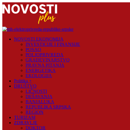
Skip
to
content
Novosti
NOVOSTI EKONOMIJA
Plus
INVESTICIJE I FINANSIJE
POSAO
Portal
POLJOPRIVREDA
pozitivnih
GRAĐEVINARSTVO
vijesti
PRAVNA PITANJA
ENERGETIKA
EKOLOGIJA
Politika +
DRUŠTVO
LIČNOSTI
DEŠAVANJA
BANJALUKA
REPUBLIKA SRPSKA
REGION
TURIZAM
ZDRAVLJE
DOKTOR