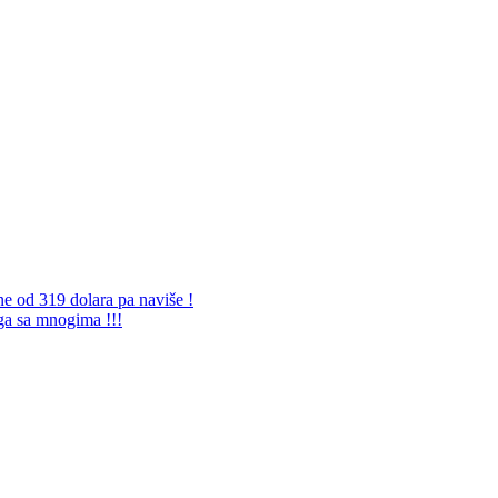
ne od 319 dolara pa naviše !
 ga sa mnogima !!!