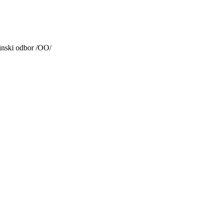
inski odbor /OO/