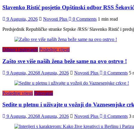
Slavenko Ristić posjetio Opštinski odbor RSS Šekovići:
9 Augusta, 2026
Novosti Plus
0 Comments
1 min read
Predsjednik Republičke stranke Srpske /RSS/ Slavenko Ristić i pred
Odmor i putovanje
Poslednje vijesti
Zašto sve više naših žena beže same na ovo ostrvo !
9 Augusta, 2026
8 Augusta, 2026
Novosti Plus
0 Comments
5 
Poslednje vijesti
Putovanja
Sedite u pletnu i uživajte u vožnji do Vaznesenjske crk
9 Augusta, 2026
8 Augusta, 2026
Novosti Plus
0 Comments
3 