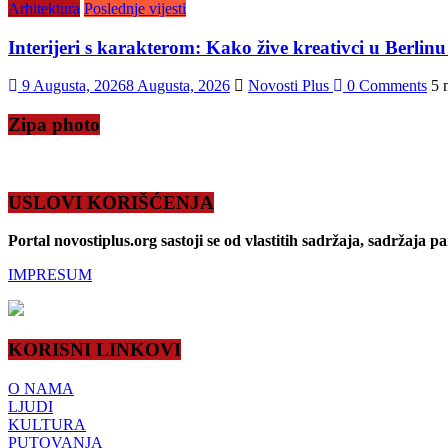
Arhitektura
Poslednje vijesti
Interijeri s karakterom: Kako žive kreativci u Berlinu
9 Augusta, 2026
8 Augusta, 2026
Novosti Plus
0 Comments
5 
Zipa photo
USLOVI KORIŠĆENJA
Portal novostiplus.org sastoji se od vlastitih sadržaja, sadržaja p
IMPRESUM
KORISNI LINKOVI
O NAMA
LJUDI
KULTURA
PUTOVANJA