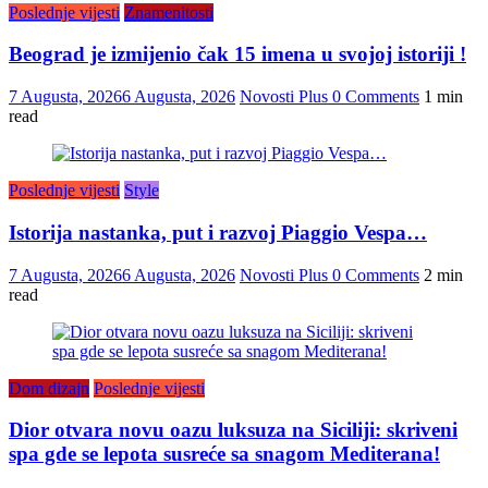
Poslednje vijesti
Znamenitosti
Beograd je izmijenio čak 15 imena u svojoj istoriji !
7 Augusta, 2026
6 Augusta, 2026
Novosti Plus
0 Comments
1 min
read
Poslednje vijesti
Style
Istorija nastanka, put i razvoj Piaggio Vespa…
7 Augusta, 2026
6 Augusta, 2026
Novosti Plus
0 Comments
2 min
read
Dom dizajn
Poslednje vijesti
Dior otvara novu oazu luksuza na Siciliji: skriveni
spa gde se lepota susreće sa snagom Mediterana!