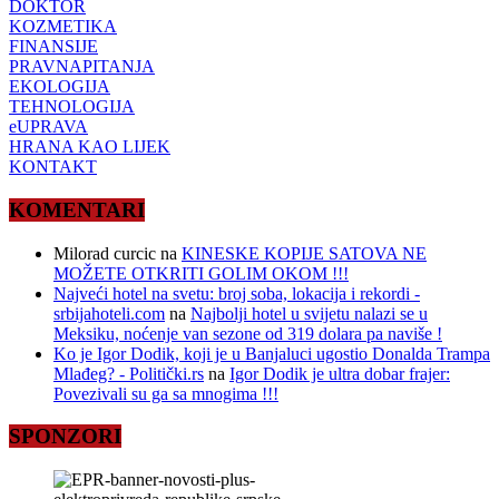
DOKTOR
KOZMETIKA
FINANSIJE
PRAVNAPITANJA
EKOLOGIJA
TEHNOLOGIJA
eUPRAVA
HRANA KAO LIJEK
KONTAKT
KOMENTARI
Milorad curcic
na
KINESKE KOPIJE SATOVA NE
MOŽETE OTKRITI GOLIM OKOM !!!
Najveći hotel na svetu: broj soba, lokacija i rekordi -
srbijahoteli.com
na
Najbolji hotel u svijetu nalazi se u
Meksiku, noćenje van sezone od 319 dolara pa naviše !
Ko je Igor Dodik, koji je u Banjaluci ugostio Donalda Trampa
Mlađeg? - Politički.rs
na
Igor Dodik je ultra dobar frajer:
Povezivali su ga sa mnogima !!!
SPONZORI