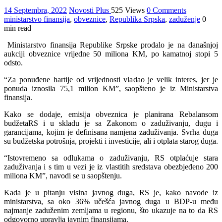
14 Septembra, 2022
Novosti Plus
525 Views
0 Comments
ministarstvo finansija
,
obveznice
,
Republika Srpska
,
zaduženje
0
min read
Ministarstvo finansija Republike Srpske prodalo je na današnjoj
aukciji obveznice vrijedne 50 miliona KM, po kamatnoj stopi 5
odsto.
“Za ponuđene hartije od vrijednosti vladao je velik interes, jer je
ponuda iznosila 75,1 milion KM”, saopšteno je iz Ministarstva
finansija.
Kako se dodaje, emisija obveznica je planirana Rebalansom
budžetaRS i u skladu je sa Zakonom o zaduživanju, dugu i
garancijama, kojim je definisana namjena zaduživanja. Svrha duga
su budžetska potrošnja, projekti i investicije, ali i otplata starog duga.
“Istovremeno sa odlukama o zaduživanju, RS otplaćuje stara
zaduživanja i s tim u vezi je iz vlastitih sredstava obezbjeđeno 200
miliona KM”, navodi se u saopštenju.
Kada je u pitanju visina javnog duga, RS je, kako navode iz
ministarstva, sa oko 36% učešća javnog duga u BDP-u među
najmanje zaduženim zemljama u regionu, što ukazuje na to da RS
odgovorno upravlja javnim finansijama.