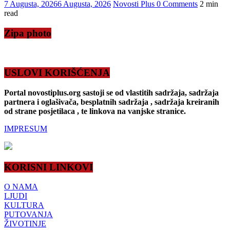
7 Augusta, 2026
6 Augusta, 2026
Novosti Plus
0 Comments
2 min
read
Zipa photo
USLOVI KORIŠĆENJA
Portal novostiplus.org sastoji se od vlastitih sadržaja, sadržaja
partnera i oglašivača, besplatnih sadržaja , sadržaja kreiranih
od strane posjetilaca , te linkova na vanjske stranice.
IMPRESUM
KORISNI LINKOVI
O NAMA
LJUDI
KULTURA
PUTOVANJA
ŽIVOTINJE