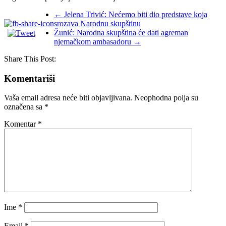
←
Jelena Trivić: Nećemo biti dio predstave koja
srozava Narodnu skupštinu
Žunić: Narodna skupština će dati agreman
njemačkom ambasadoru
→
Share This Post:
Komentariši
Vaša email adresa neće biti objavljivana.
Neophodna polja su
označena sa
*
Komentar
*
Ime
*
Email
*