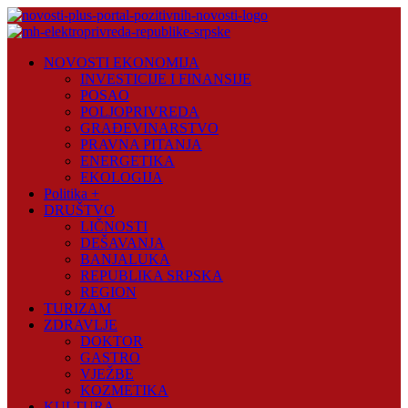
Skip
to
content
Novosti
NOVOSTI EKONOMIJA
Plus
INVESTICIJE I FINANSIJE
POSAO
Portal
POLJOPRIVREDA
pozitivnih
GRAĐEVINARSTVO
vijesti
PRAVNA PITANJA
ENERGETIKA
EKOLOGIJA
Politika +
DRUŠTVO
LIČNOSTI
DEŠAVANJA
BANJALUKA
REPUBLIKA SRPSKA
REGION
TURIZAM
ZDRAVLJE
DOKTOR
GASTRO
VJEŽBE
KOZMETIKA
KULTURA