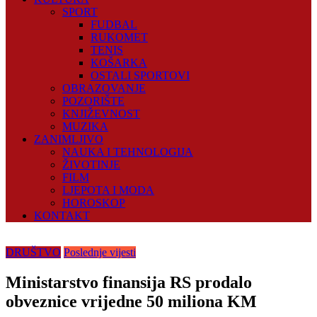
SPORT
FUDBAL
RUKOMET
TENIS
KOŠARKA
OSTALI SPORTOVI
OBRAZOVANJE
POZORIŠTE
KNJIŽEVNOST
MUZIKA
ZANIMLJIVO
NAUKA I TEHNOLOGIJA
ŽIVOTINJE
FILM
LJEPOTA I MODA
HOROSKOP
KONTAKT
DRUŠTVO
Poslednje vijesti
Ministarstvo finansija RS prodalo
obveznice vrijedne 50 miliona KM