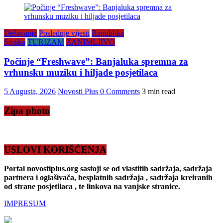
Dešavanja
Poslednje vijesti
Republika
Srpska
TURIZAM
ZANIMLJIVO
Počinje “Freshwave”: Banjaluka spremna za
vrhunsku muziku i hiljade posjetilaca
5 Augusta, 2026
Novosti Plus
0 Comments
3 min read
Zipa photo
USLOVI KORIŠĆENJA
Portal novostiplus.org sastoji se od vlastitih sadržaja, sadržaja
partnera i oglašivača, besplatnih sadržaja , sadržaja kreiranih
od strane posjetilaca , te linkova na vanjske stranice.
IMPRESUM