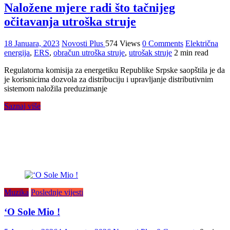
Naložene mjere radi što tačnijeg
očitavanja utroška struje
18 Januara, 2023
Novosti Plus
574 Views
0 Comments
Električna
energija
,
ERS
,
obračun utroška struje
,
utrošak struje
2 min read
Regulatorna komisija za energetiku Republike Srpske saopštila je da
je korisnicima dozvola za distribuciju i upravljanje distributivnim
sistemom naložila preduzimanje
Saznaj više
Muzika
Poslednje vijesti
‘O Sole Mio !