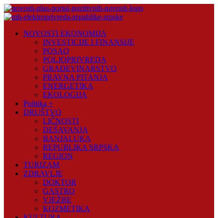
Skip
to
content
Novosti
NOVOSTI EKONOMIJA
Plus
INVESTICIJE I FINANSIJE
POSAO
Portal
POLJOPRIVREDA
pozitivnih
GRAĐEVINARSTVO
vijesti
PRAVNA PITANJA
ENERGETIKA
EKOLOGIJA
Politika +
DRUŠTVO
LIČNOSTI
DEŠAVANJA
BANJALUKA
REPUBLIKA SRPSKA
REGION
TURIZAM
ZDRAVLJE
DOKTOR
GASTRO
VJEŽBE
KOZMETIKA
KULTURA