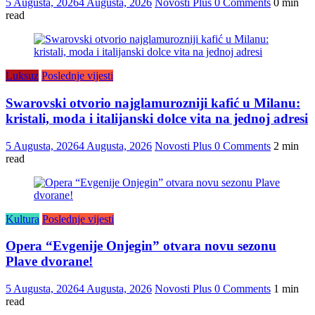
5 Augusta, 2026
4 Augusta, 2026
Novosti Plus
0 Comments
0 min
read
Luksuz
Poslednje vijesti
Swarovski otvorio najglamurozniji kafić u Milanu:
kristali, moda i italijanski dolce vita na jednoj adresi
5 Augusta, 2026
4 Augusta, 2026
Novosti Plus
0 Comments
2 min
read
Kultura
Poslednje vijesti
Opera “Evgenije Onjegin” otvara novu sezonu
Plave dvorane!
5 Augusta, 2026
4 Augusta, 2026
Novosti Plus
0 Comments
1 min
read