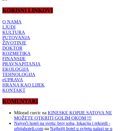
KORISNI LINKOVI
O NAMA
LJUDI
KULTURA
PUTOVANJA
ŽIVOTINJE
DOKTOR
KOZMETIKA
FINANSIJE
PRAVNAPITANJA
EKOLOGIJA
TEHNOLOGIJA
eUPRAVA
HRANA KAO LIJEK
KONTAKT
KOMENTARI
Milorad curcic
na
KINESKE KOPIJE SATOVA NE
MOŽETE OTKRITI GOLIM OKOM !!!
Najveći hotel na svetu: broj soba, lokacija i rekordi -
srbijahoteli.com
na
Najbolji hotel u svijetu nalazi se u