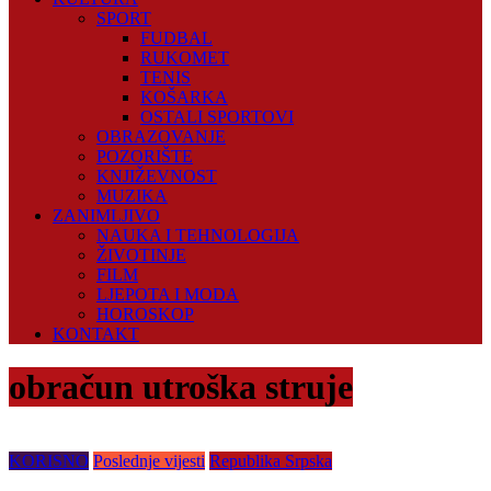
SPORT
FUDBAL
RUKOMET
TENIS
KOŠARKA
OSTALI SPORTOVI
OBRAZOVANJE
POZORIŠTE
KNJIŽEVNOST
MUZIKA
ZANIMLJIVO
NAUKA I TEHNOLOGIJA
ŽIVOTINJE
FILM
LJEPOTA I MODA
HOROSKOP
KONTAKT
obračun utroška struje
KORISNO
Poslednje vijesti
Republika Srpska