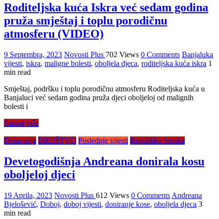
Roditeljska kuća Iskra već sedam godina
pruža smještaj i toplu porodičnu
atmosferu (VIDEO)
9 Septembra, 2023
Novosti Plus
702 Views
0 Comments
Banjaluka
vijesti
,
iskra
,
maligne bolesti
,
oboljela djeca
,
roditeljska kuća iskra
1
min read
Smještaj, podršku i toplu porodičnu atmosferu Roditeljska kuća u
Banjaluci već sedam godina pruža djeci oboljeloj od malignih
bolesti i
Saznaj više
Dešavanja
DRUŠTVO
Poslednje vijesti
Republika Srpska
Devetogodišnja Andreana donirala kosu
oboljeloj djeci
19 Aprila, 2023
Novosti Plus
612 Views
0 Comments
Andreana
Bjelošević
,
Doboj
,
doboj vijesti
,
doniranje kose
,
oboljela djeca
3
min read