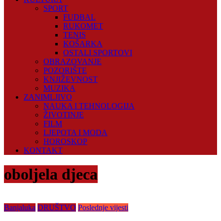
SPORT
FUDBAL
RUKOMET
TENIS
KOŠARKA
OSTALI SPORTOVI
OBRAZOVANJE
POZORIŠTE
KNJIŽEVNOST
MUZIKA
ZANIMLJIVO
NAUKA I TEHNOLOGIJA
ŽIVOTINJE
FILM
LJEPOTA I MODA
HOROSKOP
KONTAKT
oboljela djeca
Banjaluka
DRUŠTVO
Poslednje vijesti