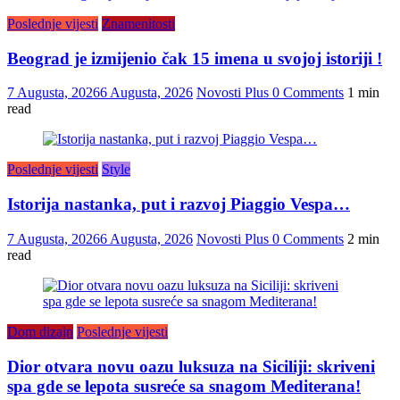
Poslednje vijesti
Znamenitosti
Beograd je izmijenio čak 15 imena u svojoj istoriji !
7 Augusta, 2026
6 Augusta, 2026
Novosti Plus
0 Comments
1 min
read
Poslednje vijesti
Style
Istorija nastanka, put i razvoj Piaggio Vespa…
7 Augusta, 2026
6 Augusta, 2026
Novosti Plus
0 Comments
2 min
read
Dom dizajn
Poslednje vijesti
Dior otvara novu oazu luksuza na Siciliji: skriveni
spa gde se lepota susreće sa snagom Mediterana!