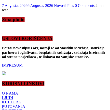
7 Augusta, 2026
6 Augusta, 2026
Novosti Plus
0 Comments
2 min
read
Zipa photo
USLOVI KORIŠĆENJA
Portal novostiplus.org sastoji se od vlastitih sadržaja, sadržaja
partnera i oglašivača, besplatnih sadržaja , sadržaja kreiranih
od strane posjetilaca , te linkova na vanjske stranice.
IMPRESUM
KORISNI LINKOVI
O NAMA
LJUDI
KULTURA
PUTOVANJA