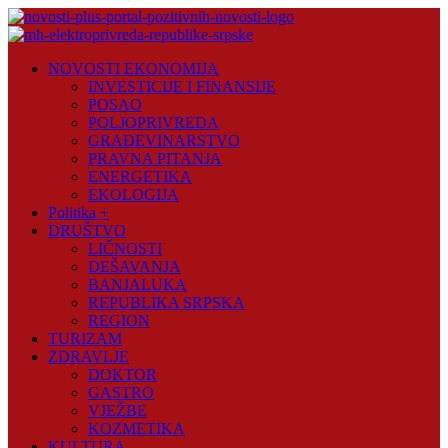
Skip
to
content
Novosti
NOVOSTI EKONOMIJA
Plus
INVESTICIJE I FINANSIJE
POSAO
Portal
POLJOPRIVREDA
pozitivnih
GRAĐEVINARSTVO
vijesti
PRAVNA PITANJA
ENERGETIKA
EKOLOGIJA
Politika +
DRUŠTVO
LIČNOSTI
DEŠAVANJA
BANJALUKA
REPUBLIKA SRPSKA
REGION
TURIZAM
ZDRAVLJE
DOKTOR
GASTRO
VJEŽBE
KOZMETIKA
KULTURA