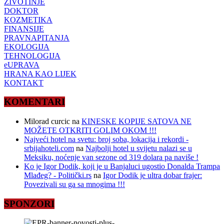
ŽIVOTINJE
DOKTOR
KOZMETIKA
FINANSIJE
PRAVNAPITANJA
EKOLOGIJA
TEHNOLOGIJA
eUPRAVA
HRANA KAO LIJEK
KONTAKT
KOMENTARI
Milorad curcic
na
KINESKE KOPIJE SATOVA NE
MOŽETE OTKRITI GOLIM OKOM !!!
Najveći hotel na svetu: broj soba, lokacija i rekordi -
srbijahoteli.com
na
Najbolji hotel u svijetu nalazi se u
Meksiku, noćenje van sezone od 319 dolara pa naviše !
Ko je Igor Dodik, koji je u Banjaluci ugostio Donalda Trampa
Mlađeg? - Politički.rs
na
Igor Dodik je ultra dobar frajer:
Povezivali su ga sa mnogima !!!
SPONZORI