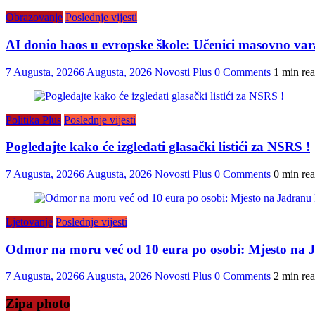
Obrazovanje
Poslednje vijesti
AI donio haos u evropske škole: Učenici masovno vara
7 Augusta, 2026
6 Augusta, 2026
Novosti Plus
0 Comments
1 min re
Politika Plus
Poslednje vijesti
Pogledajte kako će izgledati glasački listići za NSRS !
7 Augusta, 2026
6 Augusta, 2026
Novosti Plus
0 Comments
0 min re
Ljetovanje
Poslednje vijesti
Odmor na moru već od 10 eura po osobi: Mjesto na J
7 Augusta, 2026
6 Augusta, 2026
Novosti Plus
0 Comments
2 min re
Zipa photo