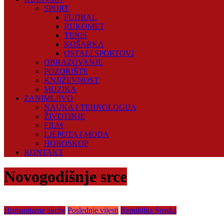
SPORT
FUDBAL
RUKOMET
TENIS
KOŠARKA
OSTALI SPORTOVI
OBRAZOVANJE
POZORIŠTE
KNJIŽEVNOST
MUZIKA
ZANIMLJIVO
NAUKA I TEHNOLOGIJA
ŽIVOTINJE
FILM
LJEPOTA I MODA
HOROSKOP
KONTAKT
Novogodišnje srce
Humanitarne akcije
Poslednje vijesti
Republika Srpska