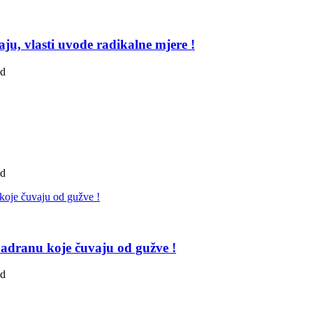
ju, vlasti uvode radikalne mjere !
ad
ad
adranu koje čuvaju od gužve !
ad