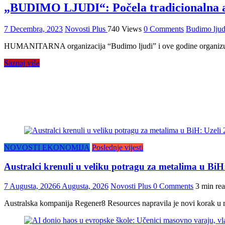
„BUDIMO LJUDI“: Počela tradicionalna a
7 Decembra, 2023
Novosti Plus
740 Views
0 Comments
Budimo ljud
HUMANITARNA organizacija “Budimo ljudi” i ove godine organizuje 
Saznaj više
NOVOSTI EKONOMIJA
Poslednje vijesti
Australci krenuli u veliku potragu za metalima u Bi
7 Augusta, 2026
6 Augusta, 2026
Novosti Plus
0 Comments
3 min re
Australska kompanija Regener8 Resources napravila je novi korak u r