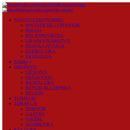
Skip
to
content
Novosti
NOVOSTI EKONOMIJA
Plus
INVESTICIJE I FINANSIJE
POSAO
Portal
POLJOPRIVREDA
pozitivnih
GRAĐEVINARSTVO
vijesti
PRAVNA PITANJA
ENERGETIKA
EKOLOGIJA
Politika +
DRUŠTVO
LIČNOSTI
DEŠAVANJA
BANJALUKA
REPUBLIKA SRPSKA
REGION
TURIZAM
ZDRAVLJE
DOKTOR
GASTRO
VJEŽBE
KOZMETIKA
KULTURA