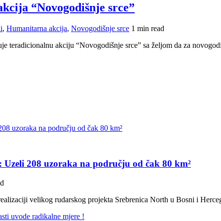
kcija “Novogodišnje srce”
i
,
Humanitarna akcija
,
Novogodišnje srce
1 min read
teradicionalnu akciju “Novogodišnje srce” sa željom da za novogodiš
H: Uzeli 208 uzoraka na području od čak 80 km²
ad
ealizaciji velikog rudarskog projekta Srebrenica North u Bosni i Herc