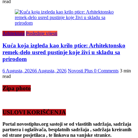
read
Arhitektura
Poslednje vijesti
Kuća koja izgleda kao krilo ptice: Arhitektonsko
remek-delo usred pustinje koje živi u skladu sa
prirodom
6 Augusta, 2026
6 Augusta, 2026
Novosti Plus
0 Comments
3 min
read
Zipa photo
USLOVI KORIŠĆENJA
Portal novostiplus.org sastoji se od vlastitih sadržaja, sadržaja
partnera i oglašivača, besplatnih sadržaja , sadržaja kreiranih
od strane posjetilaca , te linkova na vanjske stranice.