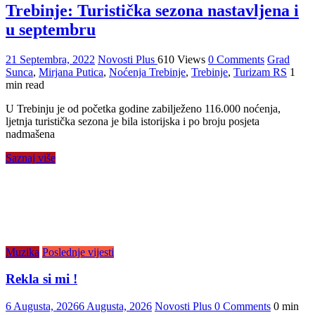
Trebinje: Turistička sezona nastavljena i
u septembru
21 Septembra, 2022
Novosti Plus
610 Views
0 Comments
Grad
Sunca
,
Mirjana Putica
,
Noćenja Trebinje
,
Trebinje
,
Turizam RS
1
min read
U Trebinju je od početka godine zabilježeno 116.000 noćenja,
ljetnja turistička sezona je bila istorijska i po broju posjeta
nadmašena
Saznaj više
Muzika
Poslednje vijesti
Rekla si mi !
6 Augusta, 2026
6 Augusta, 2026
Novosti Plus
0 Comments
0 min