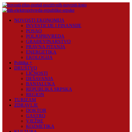
Skip
to
content
Novosti
NOVOSTI EKONOMIJA
Plus
INVESTICIJE I FINANSIJE
POSAO
Portal
POLJOPRIVREDA
pozitivnih
GRAĐEVINARSTVO
vijesti
PRAVNA PITANJA
ENERGETIKA
EKOLOGIJA
Politika +
DRUŠTVO
LIČNOSTI
DEŠAVANJA
BANJALUKA
REPUBLIKA SRPSKA
REGION
TURIZAM
ZDRAVLJE
DOKTOR
GASTRO
VJEŽBE
KOZMETIKA
KULTURA