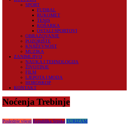
SPORT
FUDBAL
RUKOMET
TENIS
KOŠARKA
OSTALI SPORTOVI
OBRAZOVANJE
POZORIŠTE
KNJIŽEVNOST
MUZIKA
ZANIMLJIVO
NAUKA I TEHNOLOGIJA
ŽIVOTINJE
FILM
LJEPOTA I MODA
HOROSKOP
KONTAKT
Noćenja Trebinje
Poslednje vijesti
Republika Srpska
TURIZAM