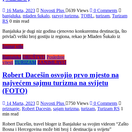
16 Marta, 2023
Novosti Plus
639 Views
0 Comments
banjaluka
,
mladen šukalo
,
razvoj turizma
,
TOBL
,
turizam
,
Turizam
RS
0 min read
Banjaluka je dugi niz godina cjenovno konkurentna destinacija, što
privlači veliki broj gostiju iz regiona, rekao je Mladen Šukalo iz
Saznaj više
Banjaluka
DRUŠTVO
Poslednje
vijesti
TURIZAM
ZANIMLJIVO
Robert Dacešin osvojio prvo mjesto na
najvećem sajmu turizma na svijetu
(FOTO)
14 Marta, 2023
Novosti Plus
750 Views
0 Comments
priznanje
,
Robert Dacesin
,
sajam turizma
,
turizam
,
Turizam RS
1
min read
Robert Dacešin, travel bloger iz Banjaluke sa svojim videom “Zašto
Bosna i Hercegovina može biti broj 1 destinacija u svijetu”