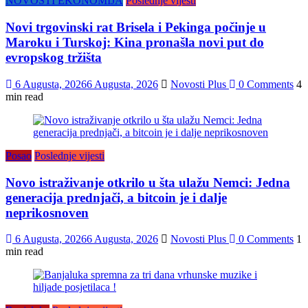
NOVOSTI EKONOMIJA
Poslednje vijesti
Novi trgovinski rat Brisela i Pekinga počinje u
Maroku i Turskoj: Kina pronašla novi put do
evropskog tržišta
6 Augusta, 2026
6 Augusta, 2026
Novosti Plus
0 Comments
4
min read
Posao
Poslednje vijesti
Novo istraživanje otkrilo u šta ulažu Nemci: Jedna
generacija prednjači, a bitcoin je i dalje
neprikosnoven
6 Augusta, 2026
6 Augusta, 2026
Novosti Plus
0 Comments
1
min read