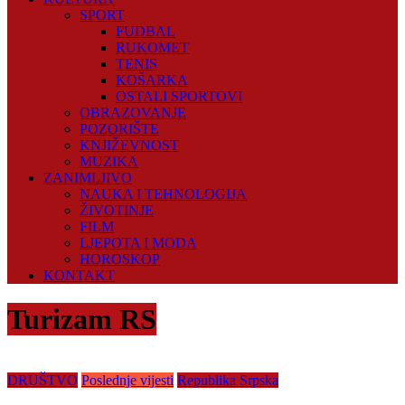
SPORT
FUDBAL
RUKOMET
TENIS
KOŠARKA
OSTALI SPORTOVI
OBRAZOVANJE
POZORIŠTE
KNJIŽEVNOST
MUZIKA
ZANIMLJIVO
NAUKA I TEHNOLOGIJA
ŽIVOTINJE
FILM
LJEPOTA I MODA
HOROSKOP
KONTAKT
Turizam RS
DRUŠTVO
Poslednje vijesti
Republika Srpska