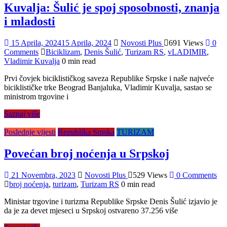
Kuvalja: Šulić je spoj sposobnosti, znanja
i mladosti
15 Aprila, 2024
15 Aprila, 2024
Novosti Plus
691 Views
0
Comments
Biciklizam
,
Denis Šulić
,
Turizam RS
,
vLADIMIR
,
Vladimir Kuvalja
0 min read
Prvi čovjek biciklističkog saveza Republike Srpske i naše najveće
biciklističke trke Beograd Banjaluka, Vladimir Kuvalja, sastao se
ministrom trgovine i
Saznaj više
Poslednje vijesti
Republika Srpska
TURIZAM
Povećan broj noćenja u Srpskoj
21 Novembra, 2023
Novosti Plus
529 Views
0 Comments
broj noćenja
,
turizam
,
Turizam RS
0 min read
Ministar trgovine i turizma Republike Srpske Denis Šulić izjavio je
da je za devet mjeseci u Srpskoj ostvareno 37.256 više