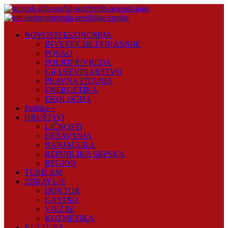
Skip
to
content
Novosti
NOVOSTI EKONOMIJA
Plus
INVESTICIJE I FINANSIJE
POSAO
Portal
POLJOPRIVREDA
pozitivnih
GRAĐEVINARSTVO
vijesti
PRAVNA PITANJA
ENERGETIKA
EKOLOGIJA
Politika +
DRUŠTVO
LIČNOSTI
DEŠAVANJA
BANJALUKA
REPUBLIKA SRPSKA
REGION
TURIZAM
ZDRAVLJE
DOKTOR
GASTRO
VJEŽBE
KOZMETIKA
KULTURA