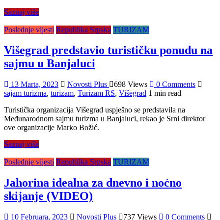
Saznaj više
Poslednje vijesti
Republika Srpska
TURIZAM
Višegrad predstavio turističku ponudu na
sajmu u Banjaluci
13 Marta, 2023
Novosti Plus
698 Views
0 Comments
sajam turizma
,
turizam
,
Turizam RS
,
Višegrad
1 min read
Turistička organizacija Višegrad uspješno se predstavila na
Međunarodnom sajmu turizma u Banjaluci, rekao je Srni direktor
ove organizacije Marko Božić.
Saznaj više
Poslednje vijesti
Republika Srpska
TURIZAM
Јahorina idealna za dnevno i noćno
skijanje (VIDEO)
10 Februara, 2023
Novosti Plus
737 Views
0 Comments