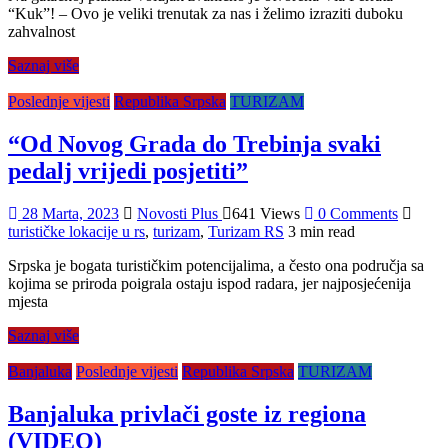
“Kuk”! – Ovo je veliki trenutak za nas i želimo izraziti duboku
zahvalnost
Saznaj više
Poslednje vijesti
Republika Srpska
TURIZAM
“Od Novog Grada do Trebinja svaki
pedalj vrijedi posjetiti”
28 Marta, 2023
Novosti Plus
641 Views
0 Comments
turističke lokacije u rs
,
turizam
,
Turizam RS
3 min read
Srpska je bogata turističkim potencijalima, a često ona područja sa
kojima se priroda poigrala ostaju ispod radara, jer najposjećenija
mjesta
Saznaj više
Banjaluka
Poslednje vijesti
Republika Srpska
TURIZAM
Banjaluka privlači goste iz regiona
(VIDEO)