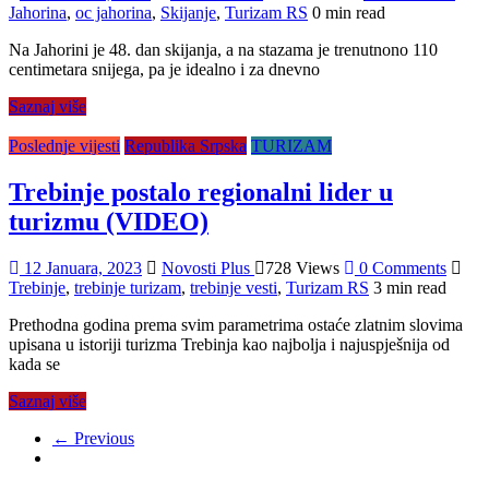
Jahorina
,
oc jahorina
,
Skijanje
,
Turizam RS
0 min read
Na Јahorini je 48. dan skijanja, a na stazama je trenutnono 110
centimetara snijega, pa je idealno i za dnevno
Saznaj više
Poslednje vijesti
Republika Srpska
TURIZAM
Trebinje postalo regionalni lider u
turizmu (VIDEO)
12 Januara, 2023
Novosti Plus
728 Views
0 Comments
Trebinje
,
trebinje turizam
,
trebinje vesti
,
Turizam RS
3 min read
Prethodna godina prema svim parametrima ostaće zlatnim slovima
upisana u istoriji turizma Trebinja kao najbolja i najuspješnija od
kada se
Saznaj više
← Previous