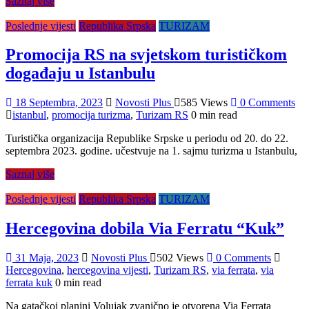
Saznaj više
Poslednje vijesti
Republika Srpska
TURIZAM
Promocija RS na svjetskom turističkom
događaju u Istanbulu
18 Septembra, 2023
Novosti Plus
585 Views
0 Comments
istanbul
,
promocija turizma
,
Turizam RS
0 min read
Turistička organizacija Republike Srpske u periodu od 20. do 22.
septembra 2023. godine. učestvuje na 1. sajmu turizma u Istanbulu,
Saznaj više
Poslednje vijesti
Republika Srpska
TURIZAM
Hercegovina dobila Via Ferratu “Kuk”
31 Maja, 2023
Novosti Plus
502 Views
0 Comments
Hercegovina
,
hercegovina vijesti
,
Turizam RS
,
via ferrata
,
via
ferrata kuk
0 min read
Na gatačkoj planini Volujak zvanično je otvorena Via Ferrata