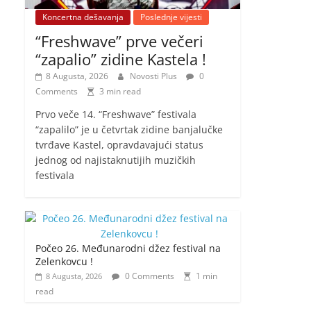
Koncertna dešavanja
Poslednje vijesti
“Freshwave” prve večeri
“zapalio” zidine Kastela !
8 Augusta, 2026
Novosti Plus
0
Comments
3 min read
Prvo veče 14. “Freshwave” festivala
“zapalilo” je u četvrtak zidine banjalučke
tvrđave Kastel, opravdavajući status
jednog od najistaknutijih muzičkih
festivala
Počeo 26. Međunarodni džez festival na
Zelenkovcu !
0 Comments
1 min
8 Augusta, 2026
read