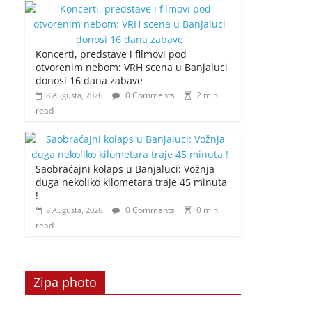
Koncerti, predstave i filmovi pod
otvorenim nebom: VRH scena u Banjaluci
donosi 16 dana zabave
0 Comments
2 min
8 Augusta, 2026
read
Saobraćajni kolaps u Banjaluci: Vožnja
duga nekoliko kilometara traje 45 minuta
!
0 Comments
0 min
8 Augusta, 2026
read
Zipa photo