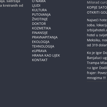
aja, sadržaja
O NAMA
Milorad curc
ja kreiranih od
LJUDI
KOPIJE SAT
KULTURA
OTKRITI GOL
PUTOVANJA
ŽIVOTINJE
Najveći hote
DOKTOR
soba, lokacij
KOZMETIKA
srbijahoteli
FINANSIJE
hotel u svije
PRAVNAPITANJA
Meksiku, no
EKOLOGIJA
od 319 dolar
TEHNOLOGIJA
eUPRAVA
Ko je Igor Do
HRANA KAO LIJEK
Banjaluci ug
KONTAKT
Trampa Mlađe
na
Igor Dodi
frajer: Povez
mnogima !!!