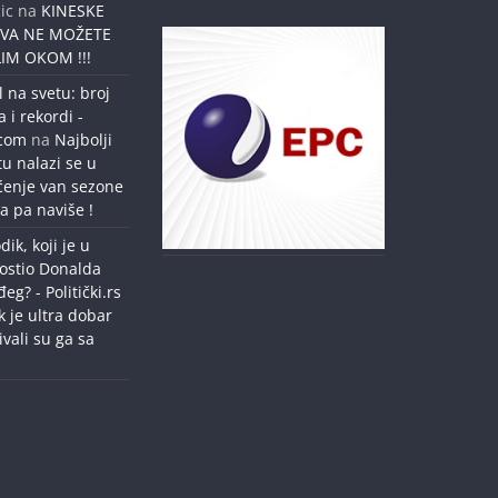
ic
na
KINESKE
OVA NE MOŽETE
IM OKOM !!!
l na svetu: broj
a i rekordi -
.com
na
Najbolji
tu nalazi se u
ćenje van sezone
a pa naviše !
dik, koji je u
ostio Donalda
g? - Politički.rs
k je ultra dobar
ivali su ga sa