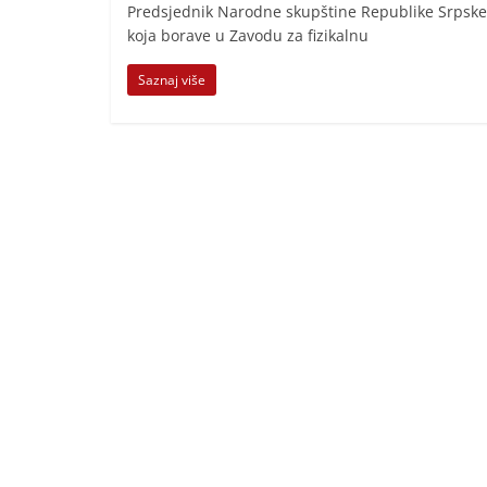
i
Predsjednik Narodne skupštine Republike Srpske 
koja borave u Zavodu za fizikalnu
t
i
Saznaj više
v
n
i
h
v
i
j
e
s
t
i