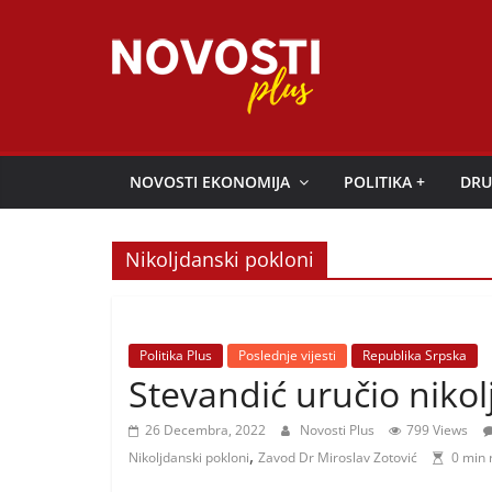
Skip
to
content
Novosti
Plus
NOVOSTI EKONOMIJA
POLITIKA +
DRU
P
o
Nikoljdanski pokloni
r
t
a
Politika Plus
Poslednje vijesti
Republika Srpska
l
Stevandić uručio niko
p
26 Decembra, 2022
Novosti Plus
799 Views
o
,
Nikoljdanski pokloni
Zavod Dr Miroslav Zotović
0 min 
z