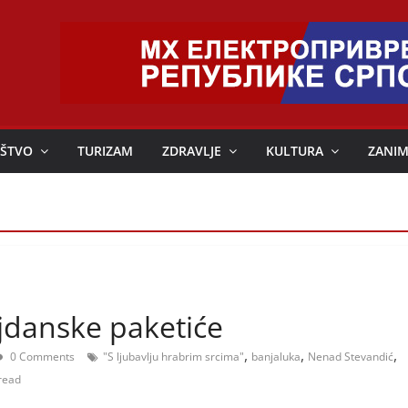
ŠTVO
TURIZAM
ZDRAVLJE
KULTURA
ZANIM
ljdanske paketiće
,
,
,
0 Comments
"S ljubavlju hrabrim srcima"
banjaluka
Nenad Stevandić
read