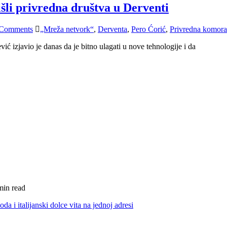
išli privredna društva u Derventi
Comments
„Mreža netvork“
,
Derventa
,
Pero Ćorić
,
Privredna komor
ić izjavio je danas da je bitno ulagati u nove tehnologije i da
min read