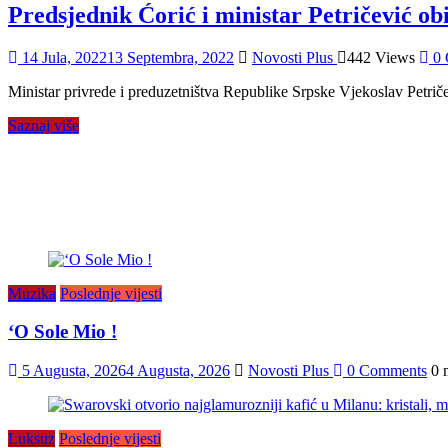
Predsjednik Ćorić i ministar Petričević ob
14 Jula, 2022
13 Septembra, 2022
Novosti Plus
442 Views
0 
Ministar privrede i preduzetništva Republike Srpske Vjekoslav Petričev
Saznaj više
Muzika
Poslednje vijesti
‘O Sole Mio !
5 Augusta, 2026
4 Augusta, 2026
Novosti Plus
0 Comments
0 
Luksuz
Poslednje vijesti