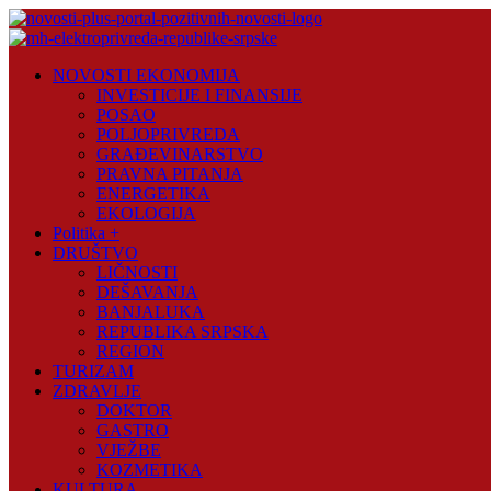
Skip
to
content
Novosti
NOVOSTI EKONOMIJA
Plus
INVESTICIJE I FINANSIJE
POSAO
Portal
POLJOPRIVREDA
pozitivnih
GRAĐEVINARSTVO
vijesti
PRAVNA PITANJA
ENERGETIKA
EKOLOGIJA
Politika +
DRUŠTVO
LIČNOSTI
DEŠAVANJA
BANJALUKA
REPUBLIKA SRPSKA
REGION
TURIZAM
ZDRAVLJE
DOKTOR
GASTRO
VJEŽBE
KOZMETIKA
KULTURA