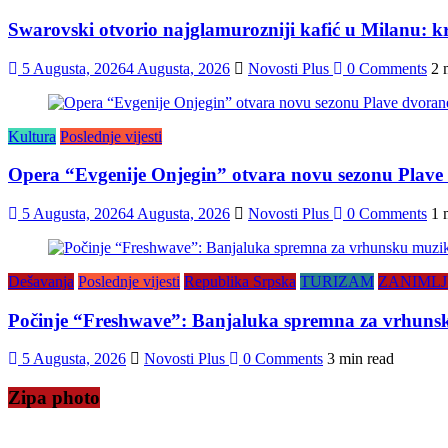
Swarovski otvorio najglamurozniji kafić u Milanu: kris
5 Augusta, 2026
4 Augusta, 2026
Novosti Plus
0 Comments
2 
Kultura
Poslednje vijesti
Opera “Evgenije Onjegin” otvara novu sezonu Plave
5 Augusta, 2026
4 Augusta, 2026
Novosti Plus
0 Comments
1 
Dešavanja
Poslednje vijesti
Republika Srpska
TURIZAM
ZANIMLJ
Počinje “Freshwave”: Banjaluka spremna za vrhunsku
5 Augusta, 2026
Novosti Plus
0 Comments
3 min read
Zipa photo