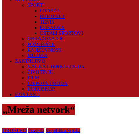
SPORT
FUDBAL
RUKOMET
TENIS
KOŠARKA
OSTALI SPORTOVI
OBRAZOVANJE
POZORIŠTE
KNJIŽEVNOST
MUZIKA
ZANIMLJIVO
NAUKA I TEHNOLOGIJA
ŽIVOTINJE
FILM
LJEPOTA I MODA
HOROSKOP
KONTAKT
„Mreža netvork“
DRUŠTVO
Privreda
Republika Srpska