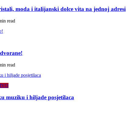
tali, moda i italijanski dolce vita na jednoj adresi
min read
 dvorane!
min read
IVO
 muziku i hiljade posjetilaca