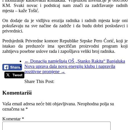
i montiranje kablovskih kontakata. Vrijednost investicije je 600.000
KM. Svaki novac i podsticaj nam znači za zadržavanje radnih
mjesta – kaže Tošić.
On dodaje da je vidljiva erozija radnika i radnih mjesta koje oni
pokušavaju na sve načine da zadrže i da budu dobri poslodavci i
privrednici.
Predsjednik Privredne komore Republike Srpske Pero Ćorić, koji je
istakao da preduzeće ima specifičan proizvodni program koji
zahtijeva posebne uslove rada i zapošljava veliki broj radnika.
←
Donacija namještaja OŠ „Stanko Rakita“ Banjaluka
Nova uprava dala novu energiju klubu i napravila
pozitivne promjene
→
Share This Post:
Komentariši
Vaša email adresa neće biti objavljivana.
Neophodna polja su
označena sa
*
Komentar
*