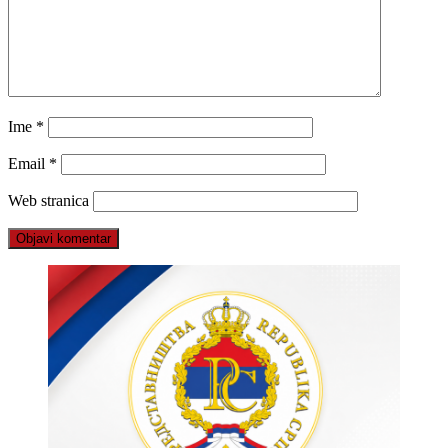
Ime
*
Email
*
Web stranica