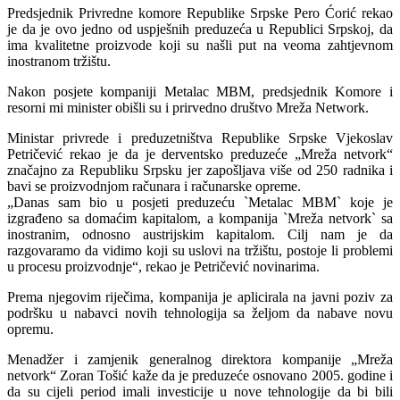
Predsjednik Privredne komore Republike Srpske Pero Ćorić rekao
je da je ovo jedno od uspješnih preduzeća u Republici Srpskoj, da
ima kvalitetne proizvode koji su našli put na veoma zahtjevnom
inostranom tržištu.
Nakon posjete kompaniji Metalac MBM, predsjednik Komore i
resorni mi minister obišli su i prirvedno društvo Mreža Network.
Ministar privrede i preduzetništva Republike Srpske Vjekoslav
Petričević rekao je da je derventsko preduzeće „Mreža netvork“
značajno za Republiku Srpsku jer zapošljava više od 250 radnika i
bavi se proizvodnjom računara i računarske opreme.
„Danas sam bio u posjeti preduzeću `Metalac MBM` koje je
izgrađeno sa domaćim kapitalom, a kompanija `Mreža netvork` sa
inostranim, odnosno austrijskim kapitalom. Cilj nam je da
razgovaramo da vidimo koji su uslovi na tržištu, postoje li problemi
u procesu proizvodnje“, rekao je Petričević novinarima.
Prema njegovim riječima, kompanija je aplicirala na javni poziv za
podršku u nabavci novih tehnologija sa željom da nabave novu
opremu.
Menadžer i zamjenik generalnog direktora kompanije „Mreža
netvork“ Zoran Tošić kaže da je preduzeće osnovano 2005. godine i
da su cijeli period imali investicije u nove tehnologije da bi bili