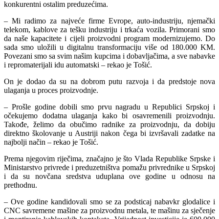
konkurentni ostalim preduzećima.
– Mi radimo za najveće firme Evrope, auto-industriju, njemački
telekom, kablove za tešku industriju i trkaća vozila. Primorani smo
da naše kapacitete i cijeli proizvodni program modernizujemo. Do
sada smo uložili u digitalnu transformaciju više od 180.000 KM.
Povezani smo sa svim našim kupcima i dobavljačima, a sve nabavke
i repromaterijali idu automatski – rekao je Tošić.
On je dodao da su na dobrom putu razvoja i da predstoje nova
ulaganja u proces proizvodnje.
– Prošle godine dobili smo prvu nagradu u Republici Srpskoj i
očekujemo dodatna ulaganja kako bi osavremenili proizvodnju.
Takođe, želimo da obučimo radnike za proizvodnju, da dobiju
direktno školovanje u Austriji nakon čega bi izvršavali zadatke na
najbolji način – rekao je Tošić.
Prema njegovim riječima, značajno je što Vlada Republike Srpske i
Ministarstvo privrede i preduzetništva pomažu privrednike u Srpskoj
i da su novčana sredstva uduplana ove godine u odnosu na
prethodnu.
– Ove godine kandidovali smo se za podsticaj nabavkr glodalice i
CNC savremene mašine za proizvodnu metala, te mašinu za sječenje