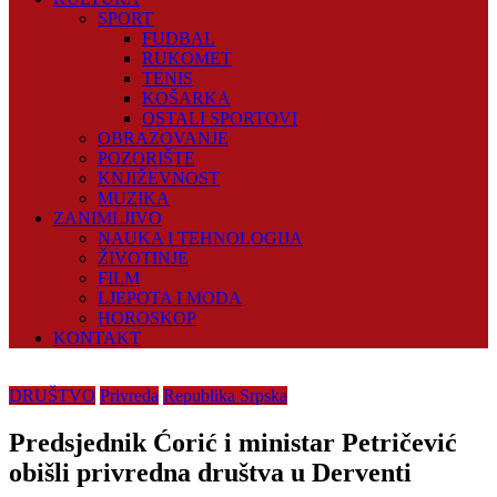
SPORT
FUDBAL
RUKOMET
TENIS
KOŠARKA
OSTALI SPORTOVI
OBRAZOVANJE
POZORIŠTE
KNJIŽEVNOST
MUZIKA
ZANIMLJIVO
NAUKA I TEHNOLOGIJA
ŽIVOTINJE
FILM
LJEPOTA I MODA
HOROSKOP
KONTAKT
DRUŠTVO
Privreda
Republika Srpska
Predsjednik Ćorić i ministar Petričević
obišli privredna društva u Derventi