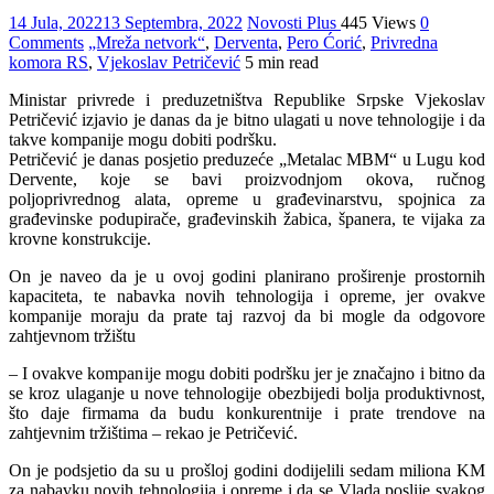
14 Jula, 2022
13 Septembra, 2022
Novosti Plus
445 Views
0
Comments
„Mreža netvork“
,
Derventa
,
Pero Ćorić
,
Privredna
komora RS
,
Vjekoslav Petričević
5 min read
Ministar privrede i preduzetništva Republike Srpske Vjekoslav
Petričević izjavio je danas da je bitno ulagati u nove tehnologije i da
takve kompanije mogu dobiti podršku.
Petričević je danas posjetio preduzeće „Metalac MBM“ u Lugu kod
Dervente, koje se bavi proizvodnjom okova, ručnog
poljoprivrednog alata, opreme u građevinarstvu, spojnica za
građevinske podupirače, građevinskih žabica, španera, te vijaka za
krovne konstrukcije.
On je naveo da je u ovoj godini planirano proširenje prostornih
kapaciteta, te nabavka novih tehnologija i opreme, jer ovakve
kompanije moraju da prate taj razvoj da bi mogle da odgovore
zahtjevnom tržištu
– I ovakve kompanije mogu dobiti podršku jer je značajno i bitno da
se kroz ulaganje u nove tehnologije obezbijedi bolja produktivnost,
što daje firmama da budu konkurentnije i prate trendove na
zahtjevnim tržištima – rekao je Petričević.
On je podsjetio da su u prošloj godini dodijelili sedam miliona KM
za nabavku novih tehnologija i opreme i da se Vlada poslije svakog