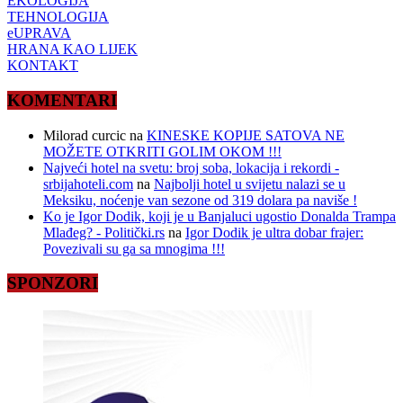
EKOLOGIJA
TEHNOLOGIJA
eUPRAVA
HRANA KAO LIJEK
KONTAKT
KOMENTARI
Milorad curcic
na
KINESKE KOPIJE SATOVA NE
MOŽETE OTKRITI GOLIM OKOM !!!
Najveći hotel na svetu: broj soba, lokacija i rekordi -
srbijahoteli.com
na
Najbolji hotel u svijetu nalazi se u
Meksiku, noćenje van sezone od 319 dolara pa naviše !
Ko je Igor Dodik, koji je u Banjaluci ugostio Donalda Trampa
Mlađeg? - Politički.rs
na
Igor Dodik je ultra dobar frajer:
Povezivali su ga sa mnogima !!!
SPONZORI