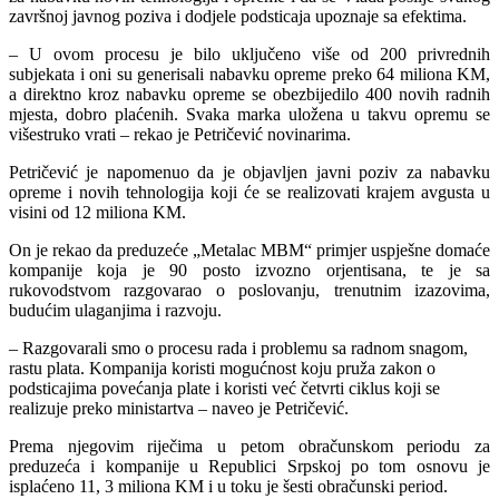
završnoj javnog poziva i dodjele podsticaja upoznaje sa efektima.
– U ovom procesu je bilo uključeno više od 200 privrednih
subjekata i oni su generisali nabavku opreme preko 64 miliona KM,
a direktno kroz nabavku opreme se obezbijedilo 400 novih radnih
mjesta, dobro plaćenih. Svaka marka uložena u takvu opremu se
višestruko vrati – rekao je Petričević novinarima.
Petričević je napomenuo da je objavljen javni poziv za nabavku
opreme i novih tehnologija koji će se realizovati krajem avgusta u
visini od 12 miliona KM.
On je rekao da preduzeće „Metalac MBM“ primjer uspješne domaće
kompanije koja je 90 posto izvozno orjentisana, te je sa
rukovodstvom razgovarao o poslovanju, trenutnim izazovima,
budućim ulaganjima i razvoju.
– Razgovarali smo o procesu rada i problemu sa radnom snagom,
rastu plata. Kompanija koristi mogućnost koju pruža zakon o
podsticajima povećanja plate i koristi već četvrti ciklus koji se
realizuje preko ministartva – naveo je Petričević.
Prema njegovim riječima u petom obračunskom periodu za
preduzeća i kompanije u Republici Srpskoj po tom osnovu je
isplaćeno 11, 3 miliona KM i u toku je šesti obračunski period.