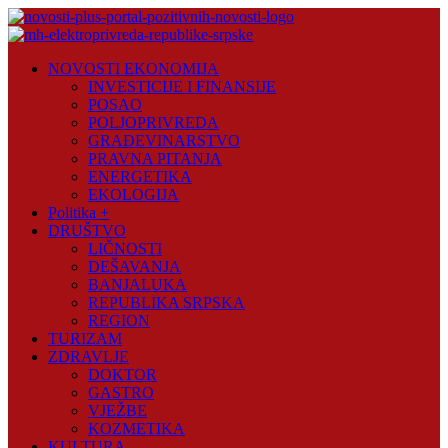
Skip
to
content
Novosti
NOVOSTI EKONOMIJA
Plus
INVESTICIJE I FINANSIJE
POSAO
Portal
POLJOPRIVREDA
pozitivnih
GRAĐEVINARSTVO
vijesti
PRAVNA PITANJA
ENERGETIKA
EKOLOGIJA
Politika +
DRUŠTVO
LIČNOSTI
DEŠAVANJA
BANJALUKA
REPUBLIKA SRPSKA
REGION
TURIZAM
ZDRAVLJE
DOKTOR
GASTRO
VJEŽBE
KOZMETIKA
KULTURA