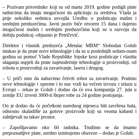
– Pozivam privrednike koji su od marta 2019. godine podigli plate
radnicima da imaju mogućnost da apliciraju za sredstva. Vlada ja
prije nekoliko sedmica usvojila Uredbu o podsticaju malim i
srednjim preduzećima. Javni poziv biće otvoren 15 dana i dajemo
mogućnost malim i srednjim preduzećima koji su u razvoju da
dobiju podsticaj -objasnio je Petričević.
Direktor i vlasnik preduzeća „Metalac MBM“ Slobodan Golub
istakao je da prate nove tehnologije i da su u poslednjih sedam-osam
godina uz pomoć Vlade Republike Srpske kroz podsticaje i vlastita
ulaganja uspjeli da prate najmodernije tehnologije u proizvodnji, od
robota u proizvodnji za zavarivanje, lasera i drugog.
– U priči smo da nabavimo četvrti robot za zavarivanje. Pratimo
nove tehnologije i opreme i to nas vodi ka većem izvozu i izlazu u
Evropi – rekao je Golub i dodao da će ova kompanija 27. jula u
zemlje EU izvesti 3000-ti šleper robe za 24 godine postojanja.
On je dodao da će početkom narednog mjeseca biti završena hala,
odnosno skaladište za gotove proizvode koji su veoma kabasti i
zahtijevali su takav prostor.
– Zapošljavamo oko 60 radnika. Trudimo se da imamo
prepoznatljive plate, uredno izmirujemo obaveze – dodao je Golub.