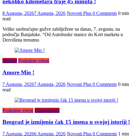
nekoliko kilometara traje 45 minuta !
8 Augusta, 2026
7 Augusta, 2026
Novosti Plus
0 Comments
0 min
read
Velike saobraćajne gužve zabilježene su danas, 7. avgusta, na
području Banjaluke. “Od Autobuske stanice do Kort marketa u
Dervišima trenutno
Muzika
Poslednje vijesti
Amore Mio !
7 Augusta, 2026
7 Augusta, 2026
Novosti Plus
0 Comments
0 min
read
Poslednje vijesti
Znamenitosti
Beograd je izmijenio čak 15 imena u svojoj istoriji !
7 Augusta, 2026
6 Augusta, 2026
Novosti Plus
0 Comments
1 min