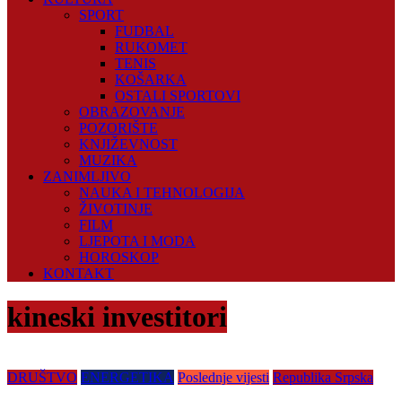
SPORT
FUDBAL
RUKOMET
TENIS
KOŠARKA
OSTALI SPORTOVI
OBRAZOVANJE
POZORIŠTE
KNJIŽEVNOST
MUZIKA
ZANIMLJIVO
NAUKA I TEHNOLOGIJA
ŽIVOTINJE
FILM
LJEPOTA I MODA
HOROSKOP
KONTAKT
kineski investitori
DRUŠTVO
ENERGETIKA
Poslednje vijesti
Republika Srpska