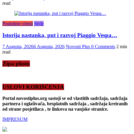
read
Poslednje vijesti
Style
Istorija nastanka, put i razvoj Piaggio Vespa…
7 Augusta, 2026
6 Augusta, 2026
Novosti Plus
0 Comments
2 min
read
Zipa photo
USLOVI KORIŠĆENJA
Portal novostiplus.org sastoji se od vlastitih sadržaja, sadržaja
partnera i oglašivača, besplatnih sadržaja , sadržaja kreiranih
od strane posjetilaca , te linkova na vanjske stranice.
IMPRESUM