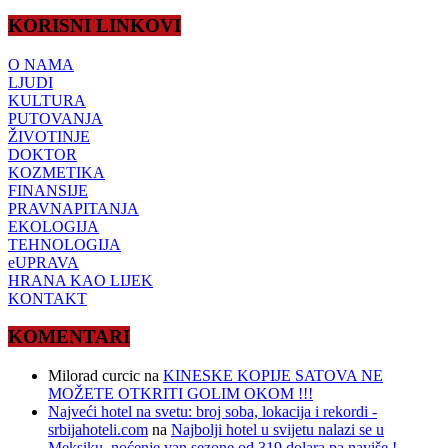
KORISNI LINKOVI
O NAMA
LJUDI
KULTURA
PUTOVANJA
ŽIVOTINJE
DOKTOR
KOZMETIKA
FINANSIJE
PRAVNAPITANJA
EKOLOGIJA
TEHNOLOGIJA
eUPRAVA
HRANA KAO LIJEK
KONTAKT
KOMENTARI
Milorad curcic
na
KINESKE KOPIJE SATOVA NE
MOŽETE OTKRITI GOLIM OKOM !!!
Najveći hotel na svetu: broj soba, lokacija i rekordi -
srbijahoteli.com
na
Najbolji hotel u svijetu nalazi se u
Meksiku, noćenje van sezone od 319 dolara pa naviše !