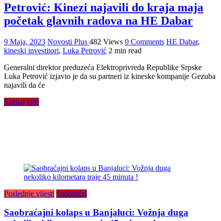
Petrović: Kinezi najavili do kraja maja
početak glavnih radova na HE Dabar
9 Maja, 2023
Novosti Plus
482 Views
0 Comments
HE Dabar
,
kineski investitori
,
Luka Petrović
2 min read
Generalni direktor preduzeća Elektroprivreda Republike Srpske
Luka Petrović izjavio je da su partneri iz kineske kompanije Gezuba
najavili da će
Saznaj više
Poslednje vijesti
Saobraćaj
Saobraćajni kolaps u Banjaluci: Vožnja duga