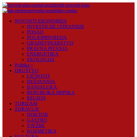
Skip
to
content
Novosti
NOVOSTI EKONOMIJA
Plus
INVESTICIJE I FINANSIJE
POSAO
Portal
POLJOPRIVREDA
pozitivnih
GRAĐEVINARSTVO
vijesti
PRAVNA PITANJA
ENERGETIKA
EKOLOGIJA
Politika +
DRUŠTVO
LIČNOSTI
DEŠAVANJA
BANJALUKA
REPUBLIKA SRPSKA
REGION
TURIZAM
ZDRAVLJE
DOKTOR
GASTRO
VJEŽBE
KOZMETIKA
KULTURA