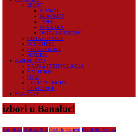
SPORT
FUDBAL
RUKOMET
TENIS
KOŠARKA
OSTALI SPORTOVI
OBRAZOVANJE
POZORIŠTE
KNJIŽEVNOST
MUZIKA
ZANIMLJIVO
NAUKA I TEHNOLOGIJA
ŽIVOTINJE
FILM
LJEPOTA I MODA
HOROSKOP
KONTAKT
izbori u Banaluci
Banjaluka
Politika Plus
Poslednje vijesti
Republika Srpska