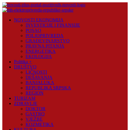
Skip
to
content
Novosti
NOVOSTI EKONOMIJA
Plus
INVESTICIJE I FINANSIJE
POSAO
Portal
POLJOPRIVREDA
pozitivnih
GRAĐEVINARSTVO
vijesti
PRAVNA PITANJA
ENERGETIKA
EKOLOGIJA
Politika +
DRUŠTVO
LIČNOSTI
DEŠAVANJA
BANJALUKA
REPUBLIKA SRPSKA
REGION
TURIZAM
ZDRAVLJE
DOKTOR
GASTRO
VJEŽBE
KOZMETIKA
KULTURA