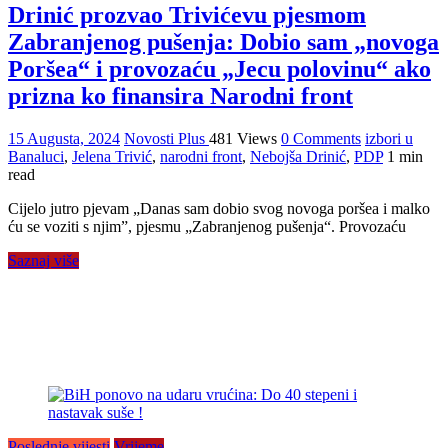
Drinić prozvao Trivićevu pjesmom
Zabranjenog pušenja: Dobio sam „novoga
Poršea“ i provozaću „Jecu polovinu“ ako
prizna ko finansira Narodni front
15 Augusta, 2024
Novosti Plus
481 Views
0 Comments
izbori u
Banaluci
,
Jelena Trivić
,
narodni front
,
Nebojša Drinić
,
PDP
1 min
read
Cijelo jutro pjevam „Danas sam dobio svog novoga poršea i malko
ću se voziti s njim”, pjesmu „Zabranjenog pušenja“. Provozaću
Saznaj više
Poslednje vijesti
Vrijeme