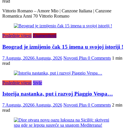
read
Vittorio Romano – Amore Mio | Canzone Italiana | Canzone
Romantica Anni 70 Vittorio Romano
Poslednje vijesti
Znamenitosti
Beograd je izmijenio čak 15 imena u svojoj istoriji !
7 Augusta, 2026
6 Augusta, 2026
Novosti Plus
0 Comments
1 min
read
Poslednje vijesti
Style
Istorija nastanka, put i razvoj Piaggio Vespa…
7 Augusta, 2026
6 Augusta, 2026
Novosti Plus
0 Comments
2 min
read