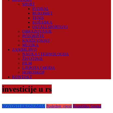
SPORT
FUDBAL
RUKOMET
TENIS
KOŠARKA
OSTALI SPORTOVI
OBRAZOVANJE
POZORIŠTE
KNJIŽEVNOST
MUZIKA
ZANIMLJIVO
NAUKA I TEHNOLOGIJA
ŽIVOTINJE
FILM
LJEPOTA I MODA
HOROSKOP
KONTAKT
investicije u rs
NOVOSTI EKONOMIJA
Poslednje vijesti
Republika Srpska