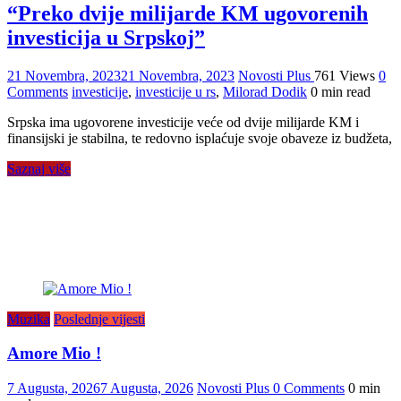
“Preko dvije milijarde KM ugovorenih
investicija u Srpskoj”
21 Novembra, 2023
21 Novembra, 2023
Novosti Plus
761 Views
0
Comments
investicije
,
investicije u rs
,
Milorad Dodik
0 min read
Srpska ima ugovorene investicije veće od dvije milijarde KM i
finansijski je stabilna, te redovno isplaćuje svoje obaveze iz budžeta,
Saznaj više
Muzika
Poslednje vijesti
Amore Mio !
7 Augusta, 2026
7 Augusta, 2026
Novosti Plus
0 Comments
0 min