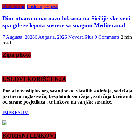
Dom dizajn
Poslednje vijesti
Dior otvara novu oazu luksuza na Siciliji: skriveni
spa gde se lepota susreće sa snagom Mediterana!
7 Augusta, 2026
6 Augusta, 2026
Novosti Plus
0 Comments
2 min
read
Zipa photo
USLOVI KORIŠĆENJA
Portal novostiplus.org sastoji se od vlastitih sadržaja, sadržaja
partnera i oglašivača, besplatnih sadržaja , sadržaja kreiranih
od strane posjetilaca , te linkova na vanjske stranice.
IMPRESUM
KORISNI LINKOVI