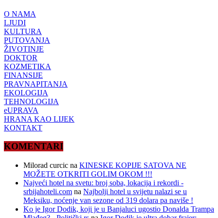
O NAMA
LJUDI
KULTURA
PUTOVANJA
ŽIVOTINJE
DOKTOR
KOZMETIKA
FINANSIJE
PRAVNAPITANJA
EKOLOGIJA
TEHNOLOGIJA
eUPRAVA
HRANA KAO LIJEK
KONTAKT
KOMENTARI
Milorad curcic
na
KINESKE KOPIJE SATOVA NE
MOŽETE OTKRITI GOLIM OKOM !!!
Najveći hotel na svetu: broj soba, lokacija i rekordi -
srbijahoteli.com
na
Najbolji hotel u svijetu nalazi se u
Meksiku, noćenje van sezone od 319 dolara pa naviše !
Ko je Igor Dodik, koji je u Banjaluci ugostio Donalda Trampa
Mlađeg? - Politički.rs
na
Igor Dodik je ultra dobar frajer: