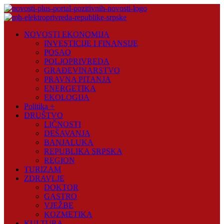
Skip
to
content
Novosti
NOVOSTI EKONOMIJA
Plus
INVESTICIJE I FINANSIJE
POSAO
Portal
POLJOPRIVREDA
pozitivnih
GRAĐEVINARSTVO
vijesti
PRAVNA PITANJA
ENERGETIKA
EKOLOGIJA
Politika +
DRUŠTVO
LIČNOSTI
DEŠAVANJA
BANJALUKA
REPUBLIKA SRPSKA
REGION
TURIZAM
ZDRAVLJE
DOKTOR
GASTRO
VJEŽBE
KOZMETIKA
KULTURA