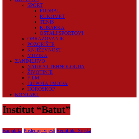
SPORT
FUDBAL
RUKOMET
TENIS
KOŠARKA
OSTALI SPORTOVI
OBRAZOVANJE
POZORIŠTE
KNJIŽEVNOST
MUZIKA
ZANIMLJIVO
NAUKA I TEHNOLOGIJA
ŽIVOTINJE
FILM
LJEPOTA I MODA
HOROSKOP
KONTAKT
Institut “Batut”
Banjaluka
Poslednje vijesti
Republika Srpska