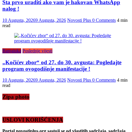
Šta prvo uraditi ako vam je hakovan WhatsApp
nalog !
10 Augusta, 2026
9 Augusta, 2026
Novosti Plus
0 Comments
4 min
read
Banjaluka
Poslednje vijesti
„Kočićev zbor“ od 27. do 30. avgusta: Pogledajte
program ovogodišnje manifestacije !
10 Augusta, 2026
9 Augusta, 2026
Novosti Plus
0 Comments
4 min
read
Zipa photo
USLOVI KORIŠĆENJA
Portal novostiplus.org sastoji se od vlastitih sadržaja, sadržaja