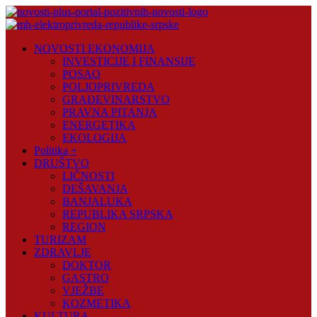
Skip
to
content
Novosti
NOVOSTI EKONOMIJA
Plus
INVESTICIJE I FINANSIJE
POSAO
Portal
POLJOPRIVREDA
pozitivnih
GRAĐEVINARSTVO
vijesti
PRAVNA PITANJA
ENERGETIKA
EKOLOGIJA
Politika +
DRUŠTVO
LIČNOSTI
DEŠAVANJA
BANJALUKA
REPUBLIKA SRPSKA
REGION
TURIZAM
ZDRAVLJE
DOKTOR
GASTRO
VJEŽBE
KOZMETIKA
KULTURA