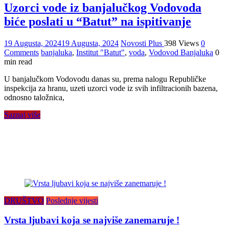
Uzorci vode iz banjalučkog Vodovoda
biće poslati u “Batut” na ispitivanje
19 Augusta, 2024
19 Augusta, 2024
Novosti Plus
398 Views
0
Comments
banjaluka
,
Institut "Batut"
,
voda
,
Vodovod Banjaluka
0
min read
U banjalučkom Vodovodu danas su, prema nalogu Republičke
inspekcija za hranu, uzeti uzorci vode iz svih infiltracionih bazena,
odnosno taložnica,
Saznaj više
DRUŠTVO
Poslednje vijesti
Vrsta ljubavi koja se najviše zanemaruje !