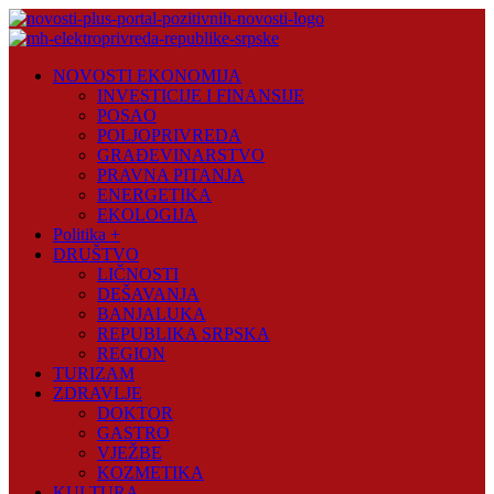
Skip
to
content
Novosti
NOVOSTI EKONOMIJA
Plus
INVESTICIJE I FINANSIJE
POSAO
Portal
POLJOPRIVREDA
pozitivnih
GRAĐEVINARSTVO
vijesti
PRAVNA PITANJA
ENERGETIKA
EKOLOGIJA
Politika +
DRUŠTVO
LIČNOSTI
DEŠAVANJA
BANJALUKA
REPUBLIKA SRPSKA
REGION
TURIZAM
ZDRAVLJE
DOKTOR
GASTRO
VJEŽBE
KOZMETIKA
KULTURA