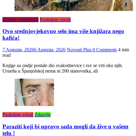
Odmor i putovanje
Poslednje vijesti
Ovo srednjovjekovno selo ima više knjižara nego
kafića!
7 Augusta, 2026
6 Augusta, 2026
Novosti Plus
0 Comments
4 min
read
Knjige su ondje postale dio svakodnevice i sve se vrti oko njih.
Urueña u Španjolskoj nema ni 200 stanovnika, ali
Poslednje vijesti
Zdravlje
Paraziti koji bi upravo sada mogli da žive u vašem
telu !