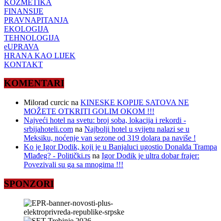
KOZMETIKA
FINANSIJE
PRAVNAPITANJA
EKOLOGIJA
TEHNOLOGIJA
eUPRAVA
HRANA KAO LIJEK
KONTAKT
KOMENTARI
Milorad curcic
na
KINESKE KOPIJE SATOVA NE
MOŽETE OTKRITI GOLIM OKOM !!!
Najveći hotel na svetu: broj soba, lokacija i rekordi -
srbijahoteli.com
na
Najbolji hotel u svijetu nalazi se u
Meksiku, noćenje van sezone od 319 dolara pa naviše !
Ko je Igor Dodik, koji je u Banjaluci ugostio Donalda Trampa
Mlađeg? - Politički.rs
na
Igor Dodik je ultra dobar frajer:
Povezivali su ga sa mnogima !!!
SPONZORI