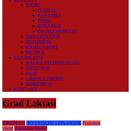
SPORT
FUDBAL
RUKOMET
TENIS
KOŠARKA
OSTALI SPORTOVI
OBRAZOVANJE
POZORIŠTE
KNJIŽEVNOST
MUZIKA
ZANIMLJIVO
NAUKA I TEHNOLOGIJA
ŽIVOTINJE
FILM
LJEPOTA I MODA
HOROSKOP
KONTAKT
Grad Laktaši
DRUŠTVO
INVESTICIJE I FINANSIJE
Poslednje
vijesti
Republika Srpska