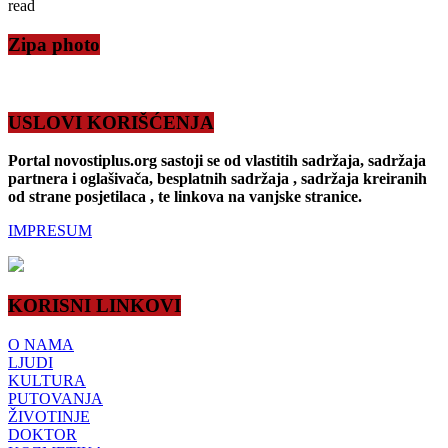
read
Zipa photo
USLOVI KORIŠĆENJA
Portal novostiplus.org sastoji se od vlastitih sadržaja, sadržaja
partnera i oglašivača, besplatnih sadržaja , sadržaja kreiranih
od strane posjetilaca , te linkova na vanjske stranice.
IMPRESUM
KORISNI LINKOVI
O NAMA
LJUDI
KULTURA
PUTOVANJA
ŽIVOTINJE
DOKTOR