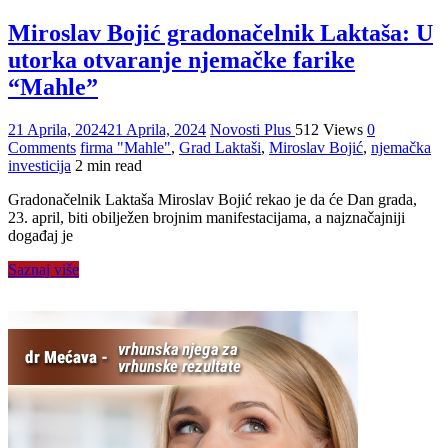
Miroslav Bojić gradonačelnik Laktaša: U
utorka otvaranje njemačke farike
“Mahle”
21 Aprila, 2024
21 Aprila, 2024
Novosti Plus
512 Views
0
Comments
firma "Mahle"
,
Grad Laktaši
,
Miroslav Bojić
,
njemačka
investicija
2 min read
Gradonačelnik Laktaša Miroslav Bojić rekao je da će Dan grada,
23. april, biti obilježen brojnim manifestacijama, a najznačajniji
događaj je
Saznaj više