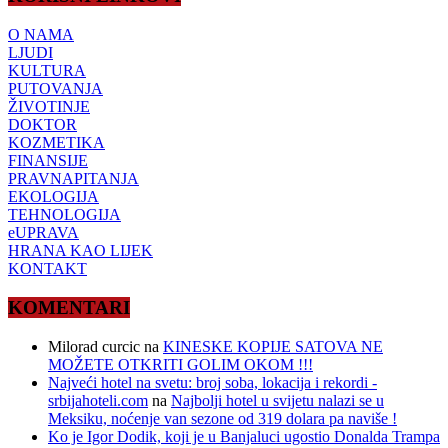
O NAMA
LJUDI
KULTURA
PUTOVANJA
ŽIVOTINJE
DOKTOR
KOZMETIKA
FINANSIJE
PRAVNAPITANJA
EKOLOGIJA
TEHNOLOGIJA
eUPRAVA
HRANA KAO LIJEK
KONTAKT
KOMENTARI
Milorad curcic
na
KINESKE KOPIJE SATOVA NE
MOŽETE OTKRITI GOLIM OKOM !!!
Najveći hotel na svetu: broj soba, lokacija i rekordi -
srbijahoteli.com
na
Najbolji hotel u svijetu nalazi se u
Meksiku, noćenje van sezone od 319 dolara pa naviše !
Ko je Igor Dodik, koji je u Banjaluci ugostio Donalda Trampa