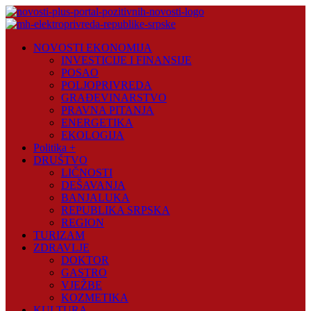
Skip
to
content
Novosti
NOVOSTI EKONOMIJA
Plus
INVESTICIJE I FINANSIJE
POSAO
Portal
POLJOPRIVREDA
pozitivnih
GRAĐEVINARSTVO
vijesti
PRAVNA PITANJA
ENERGETIKA
EKOLOGIJA
Politika +
DRUŠTVO
LIČNOSTI
DEŠAVANJA
BANJALUKA
REPUBLIKA SRPSKA
REGION
TURIZAM
ZDRAVLJE
DOKTOR
GASTRO
VJEŽBE
KOZMETIKA
KULTURA