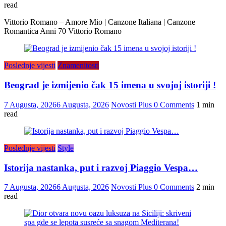
read
Vittorio Romano – Amore Mio | Canzone Italiana | Canzone
Romantica Anni 70 Vittorio Romano
Poslednje vijesti
Znamenitosti
Beograd je izmijenio čak 15 imena u svojoj istoriji !
7 Augusta, 2026
6 Augusta, 2026
Novosti Plus
0 Comments
1 min
read
Poslednje vijesti
Style
Istorija nastanka, put i razvoj Piaggio Vespa…
7 Augusta, 2026
6 Augusta, 2026
Novosti Plus
0 Comments
2 min
read