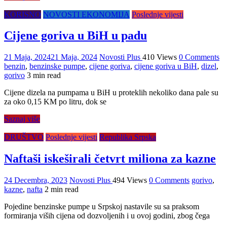
KORISNO
NOVOSTI EKONOMIJA
Poslednje vijesti
Cijene goriva u BiH u padu
21 Maja, 2024
21 Maja, 2024
Novosti Plus
410 Views
0 Comments
benzin
,
benzinske pumpe
,
cijene goriva
,
cijene goriva u BiH
,
dizel
,
gorivo
3 min read
Cijene dizela na pumpama u BiH u proteklih nekoliko dana pale su
za oko 0,15 KM po litru, dok se
Saznaj više
DRUŠTVO
Poslednje vijesti
Republika Srpska
Naftaši iskeširali četvrt miliona za kazne
24 Decembra, 2023
Novosti Plus
494 Views
0 Comments
gorivo
,
kazne
,
nafta
2 min read
Pojedine benzinske pumpe u Srpskoj nastavile su sa praksom
formiranja viših cijena od dozvoljenih i u ovoj godini, zbog čega