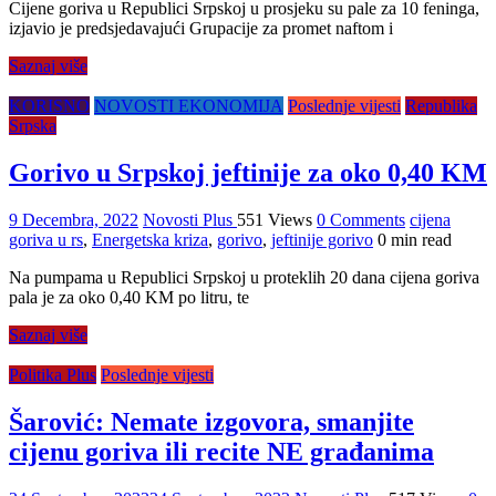
Cijene goriva u Republici Srpskoj u prosjeku su pale za 10 feninga,
izjavio je predsjedavajući Grupacije za promet naftom i
Saznaj više
KORISNO
NOVOSTI EKONOMIJA
Poslednje vijesti
Republika
Srpska
Gorivo u Srpskoj jeftinije za oko 0,40 KM
9 Decembra, 2022
Novosti Plus
551 Views
0 Comments
cijena
goriva u rs
,
Energetska kriza
,
gorivo
,
jeftinije gorivo
0 min read
Na pumpama u Republici Srpskoj u proteklih 20 dana cijena goriva
pala je za oko 0,40 KM po litru, te
Saznaj više
Politika Plus
Poslednje vijesti
Šarović: Nemate izgovora, smanjite
cijenu goriva ili recite NE građanima