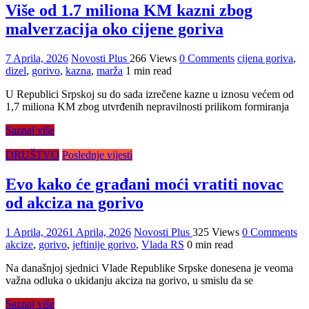
Više od 1.7 miliona KM kazni zbog
malverzacija oko cijene goriva
7 Aprila, 2026
Novosti Plus
266 Views
0 Comments
cijena goriva
,
dizel
,
gorivo
,
kazna
,
marža
1 min read
U Republici Srpskoj su do sada izrečene kazne u iznosu većem od
1,7 miliona KM zbog utvrđenih nepravilnosti prilikom formiranja
Saznaj više
DRUŠTVO
Poslednje vijesti
Evo kako će građani moći vratiti novac
od akciza na gorivo
1 Aprila, 2026
1 Aprila, 2026
Novosti Plus
325 Views
0 Comments
akcize
,
gorivo
,
jeftinije gorivo
,
Vlada RS
0 min read
Na današnjoj sjednici Vlade Republike Srpske donesena je veoma
važna odluka o ukidanju akciza na gorivo, u smislu da se
Saznaj više