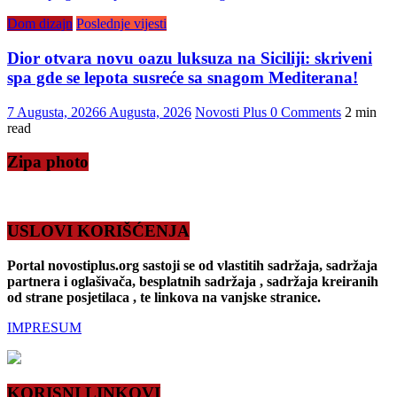
Dom dizajn
Poslednje vijesti
Dior otvara novu oazu luksuza na Siciliji: skriveni
spa gde se lepota susreće sa snagom Mediterana!
7 Augusta, 2026
6 Augusta, 2026
Novosti Plus
0 Comments
2 min
read
Zipa photo
USLOVI KORIŠĆENJA
Portal novostiplus.org sastoji se od vlastitih sadržaja, sadržaja
partnera i oglašivača, besplatnih sadržaja , sadržaja kreiranih
od strane posjetilaca , te linkova na vanjske stranice.
IMPRESUM
KORISNI LINKOVI