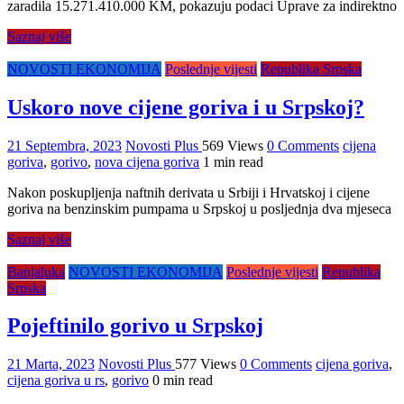
zaradila 15.271.410.000 KM, pokazuju podaci Uprave za indirektno
Saznaj više
NOVOSTI EKONOMIJA
Poslednje vijesti
Republika Srpska
Uskoro nove cijene goriva i u Srpskoj?
21 Septembra, 2023
Novosti Plus
569 Views
0 Comments
cijena
goriva
,
gorivo
,
nova cijena goriva
1 min read
Nakon poskupljenja naftnih derivata u Srbiji i Hrvatskoj i cijene
goriva na benzinskim pumpama u Srpskoj u posljednja dva mjeseca
Saznaj više
Banjaluka
NOVOSTI EKONOMIJA
Poslednje vijesti
Republika
Srpska
Pojeftinilo gorivo u Srpskoj
21 Marta, 2023
Novosti Plus
577 Views
0 Comments
cijena goriva
,
cijena goriva u rs
,
gorivo
0 min read