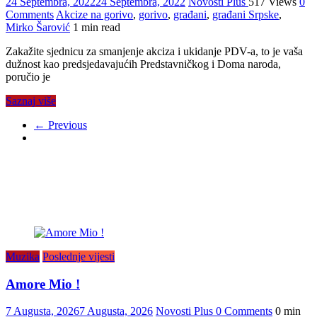
24 Septembra, 2022
24 Septembra, 2022
Novosti Plus
517 Views
0
Comments
Akcize na gorivo
,
gorivo
,
građani
,
građani Srpske
,
Mirko Šarović
1 min read
Zakažite sjednicu za smanjenje akciza i ukidanje PDV-a, to je vaša
dužnost kao predsjedavajućih Predstavničkog i Doma naroda,
poručio je
Saznaj više
← Previous
Muzika
Poslednje vijesti
Amore Mio !
7 Augusta, 2026
7 Augusta, 2026
Novosti Plus
0 Comments
0 min