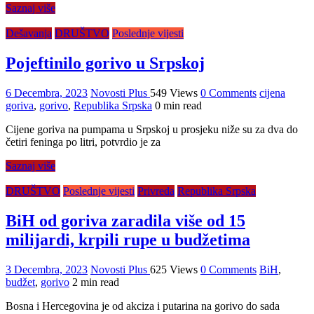
Saznaj više
Dešavanja
DRUŠTVO
Poslednje vijesti
Pojeftinilo gorivo u Srpskoj
6 Decembra, 2023
Novosti Plus
549 Views
0 Comments
cijena
goriva
,
gorivo
,
Republika Srpska
0 min read
Cijene goriva na pumpama u Srpskoj u prosjeku niže su za dva do
četiri feninga po litri, potvrdio je za
Saznaj više
DRUŠTVO
Poslednje vijesti
Privreda
Republika Srpska
BiH od goriva zaradila više od 15
milijardi, krpili rupe u budžetima
3 Decembra, 2023
Novosti Plus
625 Views
0 Comments
BiH
,
budžet
,
gorivo
2 min read
Bosna i Hercegovina je od akciza i putarina na gorivo do sada