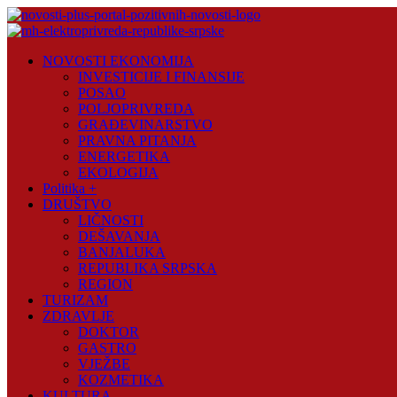
Skip
to
content
Novosti
NOVOSTI EKONOMIJA
Plus
INVESTICIJE I FINANSIJE
POSAO
Portal
POLJOPRIVREDA
pozitivnih
GRAĐEVINARSTVO
vijesti
PRAVNA PITANJA
ENERGETIKA
EKOLOGIJA
Politika +
DRUŠTVO
LIČNOSTI
DEŠAVANJA
BANJALUKA
REPUBLIKA SRPSKA
REGION
TURIZAM
ZDRAVLJE
DOKTOR
GASTRO
VJEŽBE
KOZMETIKA
KULTURA