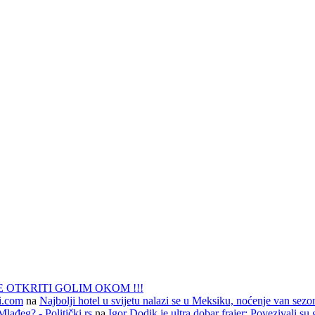
 OTKRITI GOLIM OKOM !!!
li.com
na
Najbolji hotel u svijetu nalazi se u Meksiku, noćenje van sezo
lađeg? - Politički.rs
na
Igor Dodik je ultra dobar frajer: Povezivali su