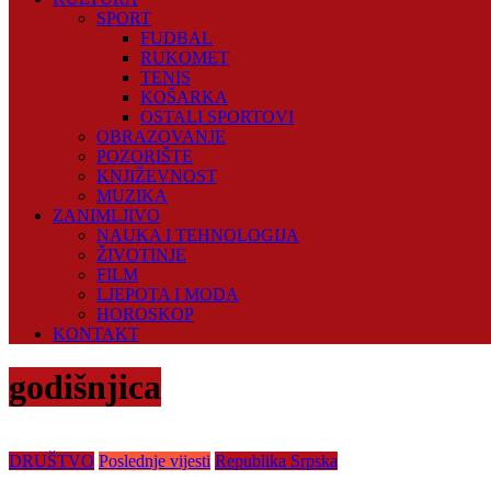
SPORT
FUDBAL
RUKOMET
TENIS
KOŠARKA
OSTALI SPORTOVI
OBRAZOVANJE
POZORIŠTE
KNJIŽEVNOST
MUZIKA
ZANIMLJIVO
NAUKA I TEHNOLOGIJA
ŽIVOTINJE
FILM
LJEPOTA I MODA
HOROSKOP
KONTAKT
godišnjica
DRUŠTVO
Poslednje vijesti
Republika Srpska