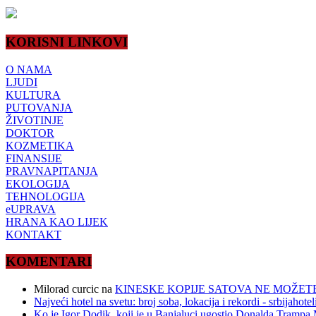
KORISNI LINKOVI
O NAMA
LJUDI
KULTURA
PUTOVANJA
ŽIVOTINJE
DOKTOR
KOZMETIKA
FINANSIJE
PRAVNAPITANJA
EKOLOGIJA
TEHNOLOGIJA
eUPRAVA
HRANA KAO LIJEK
KONTAKT
KOMENTARI
Milorad curcic
na
KINESKE KOPIJE SATOVA NE MOŽETE
Najveći hotel na svetu: broj soba, lokacija i rekordi - srbijahote
Ko je Igor Dodik, koji je u Banjaluci ugostio Donalda Trampa M