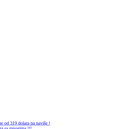
ne od 319 dolara pa naviše !
 ga sa mnogima !!!