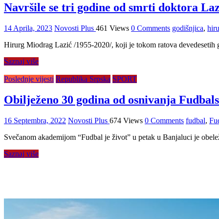
Navršile se tri godine od smrti doktora La
14 Aprila, 2023
Novosti Plus
461 Views
0 Comments
godišnjica
,
hir
Hirurg Miodrag Lazić /1955-2020/, koji je tokom ratova devedesetih g
Saznaj više
Poslednje vijesti
Republika Srpska
SPORT
Obilježeno 30 godina od osnivanja Fudbal
16 Septembra, 2022
Novosti Plus
674 Views
0 Comments
fudbal
,
Fu
Svečanom akademijom “Fudbal je život” u petak u Banjaluci je obele
Saznaj više