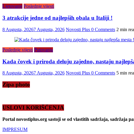
Ljetovanje
Poslednje vijesti
3 atrakcije jedne od najlepših obala u Italiji !
8 Augusta, 2026
7 Augusta, 2026
Novosti Plus
0 Comments
2 min re
Poslednje vijesti
Putovanja
Kada čovek i priroda deluju zajedno, nastaju najlepš
8 Augusta, 2026
7 Augusta, 2026
Novosti Plus
0 Comments
5 min re
Zipa photo
USLOVI KORIŠĆENJA
Portal novostiplus.org sastoji se od vlastitih sadržaja, sadržaja p
IMPRESUM