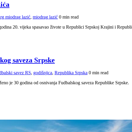
zića
urg miodrag lazić
,
miodrag lazić
0 min read
odina 20. vijeka spasavao živote u Republici Srpskoj Krajini i Republi
skog saveza Srpske
dbalski savez RS
,
godišnjica
,
Republika Srpska
0 min read
ženo je 30 godina od osnivanja Fudbalskog saveza Republike Srpske.