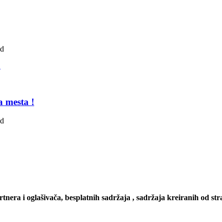
ad
a mesta !
ad
artnera i oglašivača, besplatnih sadržaja , sadržaja kreiranih od stra