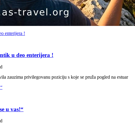
tik u deo enterijera !
ad
la zauzima privilegovanu poziciju s koje se pruža pogled na estuar
se u vas!“
ad