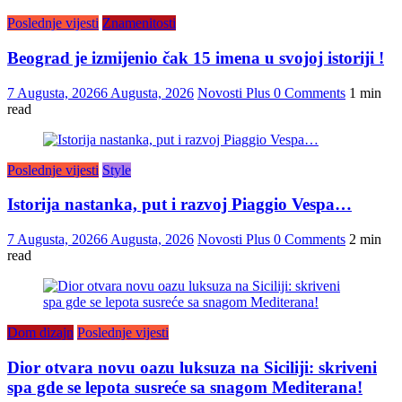
Poslednje vijesti
Znamenitosti
Beograd je izmijenio čak 15 imena u svojoj istoriji !
7 Augusta, 2026
6 Augusta, 2026
Novosti Plus
0 Comments
1 min
read
Poslednje vijesti
Style
Istorija nastanka, put i razvoj Piaggio Vespa…
7 Augusta, 2026
6 Augusta, 2026
Novosti Plus
0 Comments
2 min
read
Dom dizajn
Poslednje vijesti
Dior otvara novu oazu luksuza na Siciliji: skriveni
spa gde se lepota susreće sa snagom Mediterana!