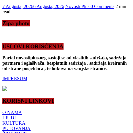
7 Augusta, 2026
6 Augusta, 2026
Novosti Plus
0 Comments
2 min
read
Zipa photo
USLOVI KORIŠĆENJA
Portal novostiplus.org sastoji se od vlastitih sadržaja, sadržaja
partnera i oglašivača, besplatnih sadržaja , sadržaja kreiranih
od strane posjetilaca , te linkova na vanjske stranice.
IMPRESUM
KORISNI LINKOVI
O NAMA
LJUDI
KULTURA
PUTOVANJA