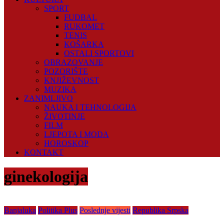
SPORT
FUDBAL
RUKOMET
TENIS
KOŠARKA
OSTALI SPORTOVI
OBRAZOVANJE
POZORIŠTE
KNJIŽEVNOST
MUZIKA
ZANIMLJIVO
NAUKA I TEHNOLOGIJA
ŽIVOTINJE
FILM
LJEPOTA I MODA
HOROSKOP
KONTAKT
ginekologija
Banjaluka
Politika Plus
Poslednje vijesti
Republika Srpska