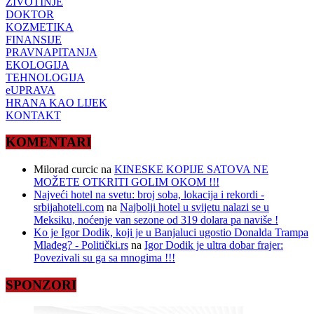
ŽIVOTINJE
DOKTOR
KOZMETIKA
FINANSIJE
PRAVNAPITANJA
EKOLOGIJA
TEHNOLOGIJA
eUPRAVA
HRANA KAO LIJEK
KONTAKT
KOMENTARI
Milorad curcic
na
KINESKE KOPIJE SATOVA NE
MOŽETE OTKRITI GOLIM OKOM !!!
Najveći hotel na svetu: broj soba, lokacija i rekordi -
srbijahoteli.com
na
Najbolji hotel u svijetu nalazi se u
Meksiku, noćenje van sezone od 319 dolara pa naviše !
Ko je Igor Dodik, koji je u Banjaluci ugostio Donalda Trampa
Mlađeg? - Politički.rs
na
Igor Dodik je ultra dobar frajer:
Povezivali su ga sa mnogima !!!
SPONZORI