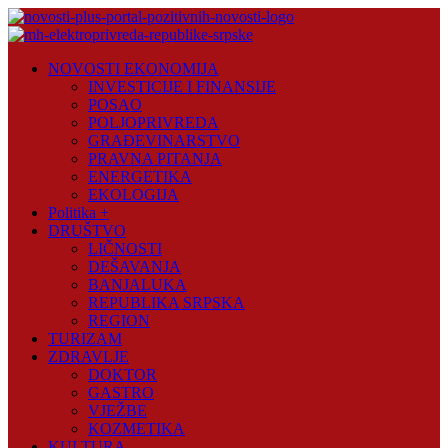
Skip
to
content
Novosti
NOVOSTI EKONOMIJA
Plus
INVESTICIJE I FINANSIJE
POSAO
Portal
POLJOPRIVREDA
pozitivnih
GRAĐEVINARSTVO
vijesti
PRAVNA PITANJA
ENERGETIKA
EKOLOGIJA
Politika +
DRUŠTVO
LIČNOSTI
DEŠAVANJA
BANJALUKA
REPUBLIKA SRPSKA
REGION
TURIZAM
ZDRAVLJE
DOKTOR
GASTRO
VJEŽBE
KOZMETIKA
KULTURA