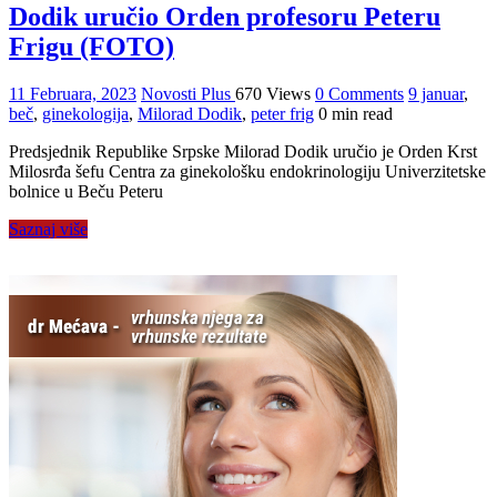
Dodik uručio Orden profesoru Peteru
Frigu (FOTO)
11 Februara, 2023
Novosti Plus
670 Views
0 Comments
9 januar
,
beč
,
ginekologija
,
Milorad Dodik
,
peter frig
0 min read
Predsjednik Republike Srpske Milorad Dodik uručio je Orden Krst
Milosrđa šefu Centra za ginekološku endokrinologiju Univerzitetske
bolnice u Beču Peteru
Saznaj više